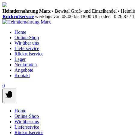
Springen
Heimtiernahrung Marx
• Bewital Groß- und Einzelhandel • Heimlie
Sie
Rückrufservice
werktags von 08:00 bis 18:00 Uhr oder
0 26 87 / 
zum
Inhalt
Home
Online-Shop
Wir über uns
Lieferservice
Rückrufservice
Lager
Neukunden
Angebote
Kontakt
0
Home
Online-Shop
Wir über uns
Lieferservice
Rückrufservice