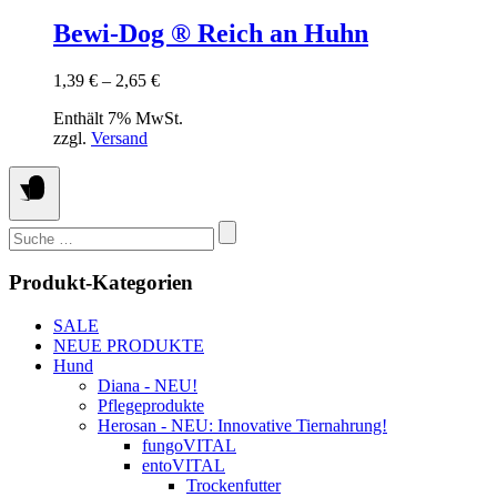
Produkt
der
weist
Bewi-Dog ® Reich an Huhn
Produktseite
mehrere
gewählt
Varianten
werden
Preisspanne:
1,39
€
–
2,65
€
auf.
1,39 €
Die
Enthält 7% MwSt.
bis
Optionen
zzgl.
Versand
2,65 €
können
auf
der
Produktseite
gewählt
Suchen
werden
nach:
Produkt-Kategorien
SALE
NEUE PRODUKTE
Hund
Diana - NEU!
Pflegeprodukte
Herosan - NEU: Innovative Tiernahrung!
fungoVITAL
entoVITAL
Trockenfutter