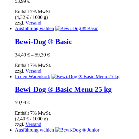
53,99
€
Enthält 7% MwSt.
(
4,32
€
/ 1000 g)
zzgl.
Versand
Dieses
Ausführung wählen
Produkt
weist
Bewi-Dog ® Basic
mehrere
Varianten
Preisspanne:
34,49
€
–
59,39
€
auf.
34,49 €
Die
Enthält 7% MwSt.
bis
Optionen
zzgl.
Versand
59,39 €
können
In den Warenkorb
auf
der
Bewi-Dog ® Basic Menu 25 kg
Produktseite
gewählt
werden
59,99
€
Enthält 7% MwSt.
(
2,40
€
/ 1000 g)
zzgl.
Versand
Dieses
Ausführung wählen
Produkt