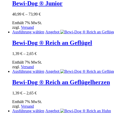
weist
Bewi-Dog ® Junior
mehrere
Varianten
Preisspanne:
40,99
€
–
73,99
€
auf.
40,99 €
Die
Enthält 7% MwSt.
bis
Optionen
zzgl.
Versand
73,99 €
können
Dieses
Ausführung wählen
Angebot
auf
Produkt
der
weist
Bewi-Dog ® Reich an Geflügel
Produktseite
mehrere
gewählt
Varianten
werden
Preisspanne:
1,39
€
–
2,65
€
auf.
1,39 €
Die
Enthält 7% MwSt.
bis
Optionen
zzgl.
Versand
2,65 €
können
Dieses
Ausführung wählen
Angebot
auf
Produkt
der
weist
Bewi-Dog ® Reich an Geflügelherzen
Produktseite
mehrere
gewählt
Varianten
werden
Preisspanne:
1,39
€
–
2,65
€
auf.
1,39 €
Die
Enthält 7% MwSt.
bis
Optionen
zzgl.
Versand
2,65 €
können
Dieses
Ausführung wählen
Angebot
auf