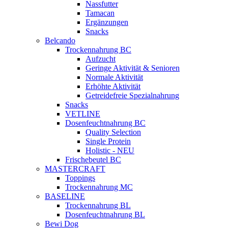
Nassfutter
Tamacan
Ergänzungen
Snacks
Belcando
Trockennahrung BC
Aufzucht
Geringe Aktivität & Senioren
Normale Aktivität
Erhöhte Aktivität
Getreidefreie Spezialnahrung
Snacks
VETLINE
Dosenfeuchtnahrung BC
Quality Selection
Single Protein
Holistic - NEU
Frischebeutel BC
MASTERCRAFT
Toppings
Trockennahrung MC
BASELINE
Trockennahrung BL
Dosenfeuchtnahrung BL
Bewi Dog