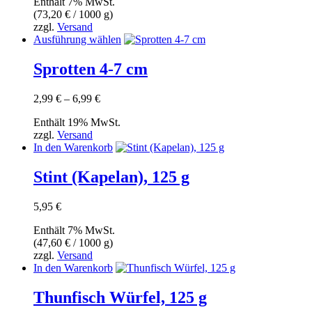
Enthält 7% MwSt.
(
73,20
€
/ 1000 g)
zzgl.
Versand
Dieses
Ausführung wählen
Produkt
weist
Sprotten 4-7 cm
mehrere
Varianten
Preisspanne:
2,99
€
–
6,99
€
auf.
2,99 €
Die
Enthält 19% MwSt.
bis
Optionen
zzgl.
Versand
6,99 €
können
In den Warenkorb
auf
der
Stint (Kapelan), 125 g
Produktseite
gewählt
werden
5,95
€
Enthält 7% MwSt.
(
47,60
€
/ 1000 g)
zzgl.
Versand
In den Warenkorb
Thunfisch Würfel, 125 g