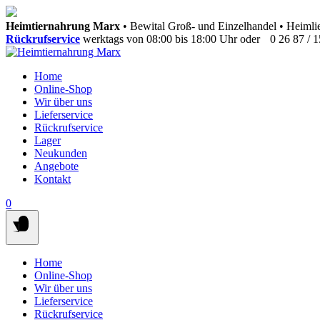
Springen
Heimtiernahrung Marx
• Bewital Groß- und Einzelhandel • Heimlie
Sie
Rückrufservice
werktags von 08:00 bis 18:00 Uhr oder
0 26 87 / 
zum
Inhalt
Home
Online-Shop
Wir über uns
Lieferservice
Rückrufservice
Lager
Neukunden
Angebote
Kontakt
0
Home
Online-Shop
Wir über uns
Lieferservice
Rückrufservice