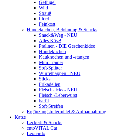
Geflügel
Wild
Strauß
Pferd
Feinkost
Hundekuchen, Belohnung & Snacks
Snack&Weg - NEU
Alles Käse!
Pralinen - DIE Geschenkidee
Hundekuchen
Kauknochen und -stangen
Mini-Trainer
Soft-Splitter
Würfelhappen - NEU
Sticks
Frikadellen
Fleischsticks - NEU
Fleisch-/Leberwurst
barfit
Soft-Streifen
Ergänzungsfuttermittel & Aufbaunahrung
Katze
Leckerli & Snacks
entoVITAL Cat
Leonardo