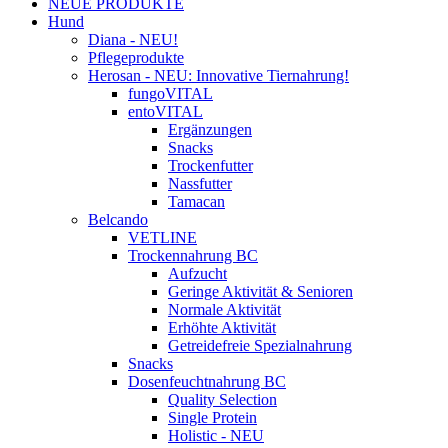
NEUE PRODUKTE
Hund
Diana - NEU!
Pflegeprodukte
Herosan - NEU: Innovative Tiernahrung!
fungoVITAL
entoVITAL
Ergänzungen
Snacks
Trockenfutter
Nassfutter
Tamacan
Belcando
VETLINE
Trockennahrung BC
Aufzucht
Geringe Aktivität & Senioren
Normale Aktivität
Erhöhte Aktivität
Getreidefreie Spezialnahrung
Snacks
Dosenfeuchtnahrung BC
Quality Selection
Single Protein
Holistic - NEU