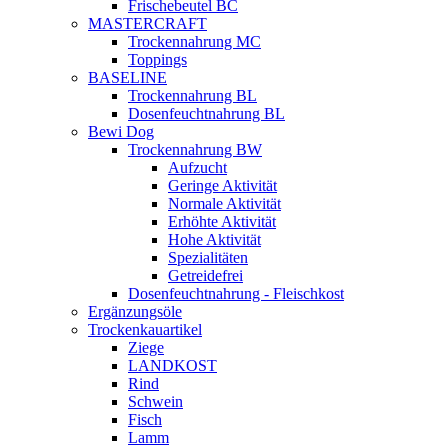
Frischebeutel BC
MASTERCRAFT
Trockennahrung MC
Toppings
BASELINE
Trockennahrung BL
Dosenfeuchtnahrung BL
Bewi Dog
Trockennahrung BW
Aufzucht
Geringe Aktivität
Normale Aktivität
Erhöhte Aktivität
Hohe Aktivität
Spezialitäten
Getreidefrei
Dosenfeuchtnahrung - Fleischkost
Ergänzungsöle
Trockenkauartikel
Ziege
LANDKOST
Rind
Schwein
Fisch
Lamm