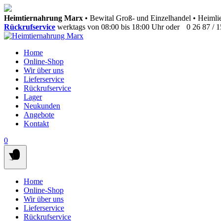
Springen
Heimtiernahrung Marx
• Bewital Groß- und Einzelhandel • Heimlie
Sie
Rückrufservice
werktags von 08:00 bis 18:00 Uhr oder
0 26 87 / 
zum
Inhalt
Home
Online-Shop
Wir über uns
Lieferservice
Rückrufservice
Lager
Neukunden
Angebote
Kontakt
0
Home
Online-Shop
Wir über uns
Lieferservice
Rückrufservice