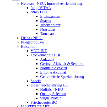
Herosan - NEU: Innovative Tiernahrung!
fungoVITAL
entoVITAL
Ergänzungen
Snacks
Trockenfutter
Nassfutter
Tamacan
Diana - NEU!
Pflegeprodukte
Belcando
VETLINE
Trockennahrung BC
Aufzucht
Geringe Aktivität & Senioren
Normale Aktivität
Erhöhte Aktivität
Getreidefreie Spezialnahrung
Snacks
Dosenfeuchtnahrung BC
Holistic - NEU
Quality Selection
Single Protein
Frischebeutel BC
MASTERCRAFT