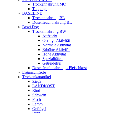
Trockennahrung MC
Toppings
BASELINE
Trockennahrung BL
Dosenfeuchtnahrung BL
Bewi Dog
Trockennahrung BW
Aufzucht
Geringe Aktivität
Normale Aktivität
Erhöhte Aktivität
Hohe Aktivität
Spezialitäten
Getreidefrei
Dosenfeuchtnahrung - Fleischkost
Ergänzungsöle
Trockenkauartikel
Ziege
LANDKOST
Rind
Schwein
Fisch
Lamm
Geflügel