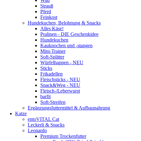
Wild
Strauß
Pferd
Feinkost
Hundekuchen, Belohnung & Snacks
Alles Käse!
Pralinen - DIE Geschenkidee
Hundekuchen
Kauknochen und -stangen
Mini-Trainer
Soft-Splitter
Würfelhappen - NEU
Sticks
Frikadellen
Fleischsticks - NEU
Snack&Weg - NEU
Fleisch-/Leberwurst
barfit
Soft-Streifen
Ergänzungsfuttermittel & Aufbaunahrung
Katze
entoVITAL Cat
Leckerli & Snacks
Leonardo
Premium Trockenfutter