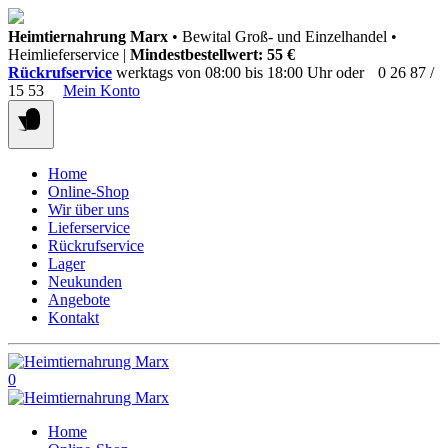
Springen
Heimtiernahrung Marx
• Bewital Groß- und Einzelhandel •
Sie
Heimlieferservice |
Mindestbestellwert: 55 €
zum
Rückrufservice
werktags von 08:00 bis 18:00 Uhr oder
0 26 87 /
Inhalt
15 53
Mein Konto
Home
Online-Shop
Wir über uns
Lieferservice
Rückrufservice
Lager
Neukunden
Angebote
Kontakt
0
Home