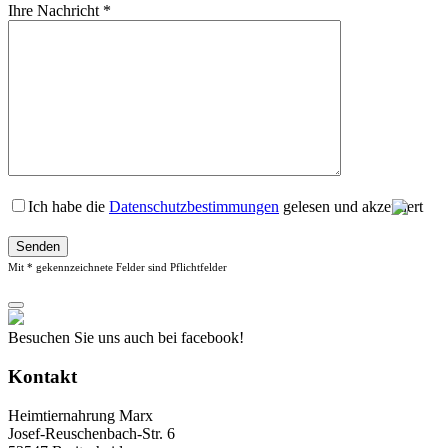
Ihre Nachricht *
Ich habe die
Datenschutzbestimmungen
gelesen und akzeptiert
B
i
t
Mit * gekennzeichnete Felder sind Pflichtfelder
t
e
l
a
Besuchen Sie uns auch bei facebook!
s
s
Kontakt
e
d
Heimtiernahrung Marx
i
Josef-Reuschenbach-Str. 6
e