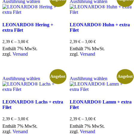
Ausführung wählen
Ausführung wählen
Produkt
Produkt
weist
weist
mehrere
mehrere
Varianten
Varianten
auf.
auf.
LEONARDO® Hering +
LEONARDO® Huhn + extra
Die
Die
extra Filet
Filet
Optionen
Optionen
können
können
Preisspanne:
Preisspanne:
2,39
€
–
3,00
€
2,39
€
–
3,00
€
auf
auf
2,39 €
2,39 €
Enthält 7% MwSt.
Enthält 7% MwSt.
der
der
bis
bis
zzgl.
Versand
zzgl.
Versand
Produktseite
Produktseite
3,00 €
3,00 €
gewählt
gewählt
werden
werden
Dieses
Dieses
Angebot
Angebot
Ausführung wählen
Ausführung wählen
Produkt
Produkt
weist
weist
mehrere
mehrere
Varianten
Varianten
auf.
auf.
LEONARDO® Lachs + extra
LEONARDO® Lamm + extra
Die
Die
Filet
Filet
Optionen
Optionen
können
können
Preisspanne:
Preisspanne:
2,39
€
–
3,00
€
2,39
€
–
3,00
€
auf
auf
2,39 €
2,39 €
Enthält 7% MwSt.
Enthält 7% MwSt.
der
der
bis
bis
zzgl.
Versand
zzgl.
Versand
Produktseite
Produktseite
3,00 €
3,00 €