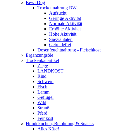
Bewi Dog
Trockennahrung BW
Aufzucht
Geringe Aktivität
Normale Aktivität
Erhöhte Aktivität
Hohe Aktivität
Spezialitäten
Getreidefrei
Dosenfeuchtnahrung - Fleischkost
Ergänzungsöle
Trockenkauartikel
Ziege
LANDKOST
Rind
Schwein
Fisch
Lamm
Geflügel
Wild
Strauß
Pferd
Feinkost
Hundekuchen, Belohnung & Snacks
Alles Käse!