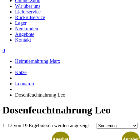
Online-Shop
Wir über uns
Lieferservice
Rückrufservice
Lager
Neukunden
Angebote
Kontakt
0
Heimtiernahrung Marx
Katze
Leonardo
Dosenfeuchtnahrung Leo
Dosenfeuchtnahrung Leo
1–12 von 19 Ergebnissen werden angezeigt
Dieses
Dieses
Angebot
Angebot