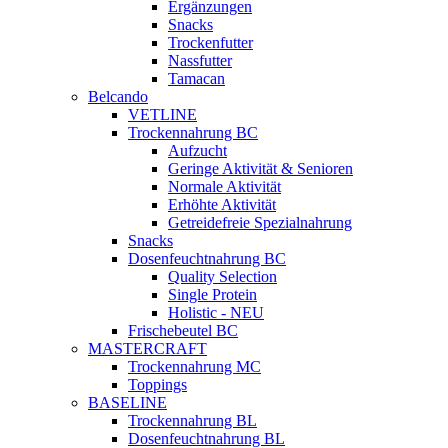
Ergänzungen
Snacks
Trockenfutter
Nassfutter
Tamacan
Belcando
VETLINE
Trockennahrung BC
Aufzucht
Geringe Aktivität & Senioren
Normale Aktivität
Erhöhte Aktivität
Getreidefreie Spezialnahrung
Snacks
Dosenfeuchtnahrung BC
Quality Selection
Single Protein
Holistic - NEU
Frischebeutel BC
MASTERCRAFT
Trockennahrung MC
Toppings
BASELINE
Trockennahrung BL
Dosenfeuchtnahrung BL