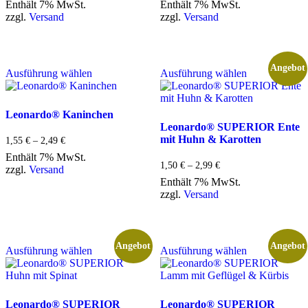
Enthält 7% MwSt.
Enthält 7% MwSt.
können
können
bis
bis
zzgl.
Versand
zzgl.
Versand
auf
auf
2,49 €
2,49 €
der
der
Produktseite
Produktseite
gewählt
gewählt
Dieses
Dieses
Angebot
werden
werden
Ausführung wählen
Ausführung wählen
Produkt
Produkt
weist
weist
mehrere
mehrere
Varianten
Varianten
Leonardo® Kaninchen
auf.
auf.
Leonardo® SUPERIOR Ente
Die
Die
mit Huhn & Karotten
Preisspanne:
1,55
€
–
2,49
€
Optionen
Optionen
1,55 €
Enthält 7% MwSt.
können
können
bis
Preisspanne:
1,50
€
–
2,99
€
zzgl.
Versand
auf
auf
2,49 €
1,50 €
Enthält 7% MwSt.
der
der
bis
zzgl.
Versand
Produktseite
Produktseite
2,99 €
gewählt
gewählt
werden
werden
Dieses
Dieses
Angebot
Angebot
Ausführung wählen
Ausführung wählen
Produkt
Produkt
weist
weist
mehrere
mehrere
Varianten
Varianten
auf.
auf.
Leonardo® SUPERIOR
Leonardo® SUPERIOR