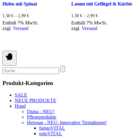
Die
Die
Huhn mit Spinat
Lamm mit Geflügel & Kürbis
Optionen
Optionen
können
können
Preisspanne:
Preisspanne:
1,50
€
–
2,99
€
1,50
€
–
2,99
€
auf
auf
1,50 €
1,50 €
Enthält 7% MwSt.
Enthält 7% MwSt.
der
der
bis
bis
zzgl.
Versand
zzgl.
Versand
Produktseite
Produktseite
2,99 €
2,99 €
gewählt
gewählt
werden
werden
Suchen
nach:
Produkt-Kategorien
SALE
NEUE PRODUKTE
Hund
Diana - NEU!
Pflegeprodukte
Herosan - NEU: Innovative Tiernahrung!
fungoVITAL
entoVITAL