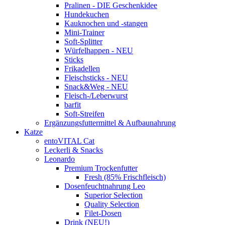
Pralinen - DIE Geschenkidee
Hundekuchen
Kauknochen und -stangen
Mini-Trainer
Soft-Splitter
Würfelhappen - NEU
Sticks
Frikadellen
Fleischsticks - NEU
Snack&Weg - NEU
Fleisch-/Leberwurst
barfit
Soft-Streifen
Ergänzungsfuttermittel & Aufbaunahrung
Katze
entoVITAL Cat
Leckerli & Snacks
Leonardo
Premium Trockenfutter
Fresh (85% Frischfleisch)
Dosenfeuchtnahrung Leo
Superior Selection
Quality Selection
Filet-Dosen
Drink (NEU!)