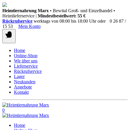
Springen
Heimtiernahrung Marx
• Bewital Groß- und Einzelhandel •
Sie
Heimlieferservice |
Mindestbestellwert: 55 €
zum
Rückrufservice
werktags von 08:00 bis 18:00 Uhr oder
0 26 87 /
Inhalt
15 53
Mein Konto
Home
Online-Shop
Wir über uns
Lieferservice
Rückrufservice
Lager
Neukunden
Angebote
Kontakt
0
Home