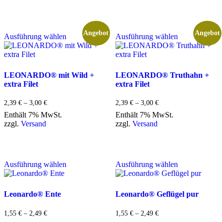
gewählt
gewählt
werden
werden
Dieses
Dieses
Angebot
Angebot
Ausführung wählen
Ausführung wählen
Produkt
Produkt
weist
weist
mehrere
mehrere
Varianten
Varianten
auf.
auf.
LEONARDO® mit Wild +
LEONARDO® Truthahn +
Die
Die
extra Filet
extra Filet
Optionen
Optionen
können
können
Preisspanne:
Preisspanne:
2,39
€
–
3,00
€
2,39
€
–
3,00
€
auf
auf
2,39 €
2,39 €
Enthält 7% MwSt.
Enthält 7% MwSt.
der
der
bis
bis
zzgl.
Versand
zzgl.
Versand
Produktseite
Produktseite
3,00 €
3,00 €
gewählt
gewählt
werden
werden
Dieses
Dieses
Ausführung wählen
Ausführung wählen
Produkt
Produkt
weist
weist
mehrere
mehrere
Varianten
Varianten
Leonardo® Ente
Leonardo® Geflügel pur
auf.
auf.
Die
Die
Preisspanne:
Preisspanne:
1,55
€
–
2,49
€
1,55
€
–
2,49
€
Optionen
Optionen
1,55 €
1,55 €