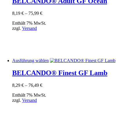
BELCANDO® Adult GF Ocean
mehrere
Varianten
Preisspanne:
8,19
€
–
75,99
€
auf.
8,19 €
Die
Enthält 7% MwSt.
bis
Optionen
zzgl.
Versand
75,99 €
können
auf
der
Produktseite
gewählt
werden
Dieses
Ausführung wählen
Produkt
weist
BELCANDO® Finest GF Lamb
mehrere
Varianten
Preisspanne:
8,29
€
–
76,49
€
auf.
8,29 €
Die
Enthält 7% MwSt.
bis
Optionen
zzgl.
Versand
76,49 €
können
auf
der
Produktseite
gewählt
werden