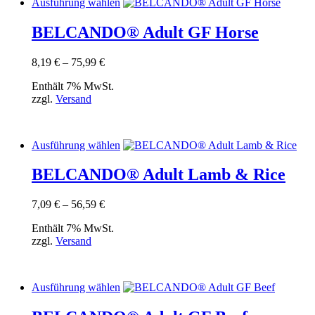
Dieses
Ausführung wählen
Produkt
weist
BELCANDO® Adult GF Horse
mehrere
Varianten
Preisspanne:
8,19
€
–
75,99
€
auf.
8,19 €
Die
Enthält 7% MwSt.
bis
Optionen
zzgl.
Versand
75,99 €
können
auf
der
Produktseite
Dieses
Ausführung wählen
gewählt
Produkt
werden
weist
BELCANDO® Adult Lamb & Rice
mehrere
Varianten
Preisspanne:
7,09
€
–
56,59
€
auf.
7,09 €
Die
Enthält 7% MwSt.
bis
Optionen
zzgl.
Versand
56,59 €
können
auf
der
Produktseite
Dieses
Ausführung wählen
gewählt
Produkt
werden
weist