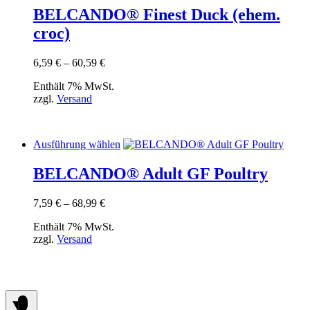
mehrere
BELCANDO® Finest Duck (ehem.
Varianten
croc)
auf.
Die
Optionen
Preisspanne:
6,59
€
–
60,59
€
können
6,59 €
auf
Enthält 7% MwSt.
bis
der
zzgl.
Versand
60,59 €
Produktseite
gewählt
werden
Dieses
Ausführung wählen
Produkt
weist
BELCANDO® Adult GF Poultry
mehrere
Varianten
Preisspanne:
7,59
€
–
68,99
€
auf.
7,59 €
Die
Enthält 7% MwSt.
bis
Optionen
zzgl.
Versand
68,99 €
können
auf
der
Produktseite
gewählt
werden