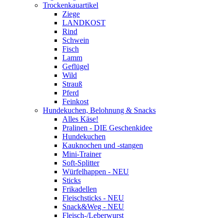
Trockenkauartikel
Ziege
LANDKOST
Rind
Schwein
Fisch
Lamm
Geflügel
Wild
Strauß
Pferd
Feinkost
Hundekuchen, Belohnung & Snacks
Alles Käse!
Pralinen - DIE Geschenkidee
Hundekuchen
Kauknochen und -stangen
Mini-Trainer
Soft-Splitter
Würfelhappen - NEU
Sticks
Frikadellen
Fleischsticks - NEU
Snack&Weg - NEU
Fleisch-/Leberwurst