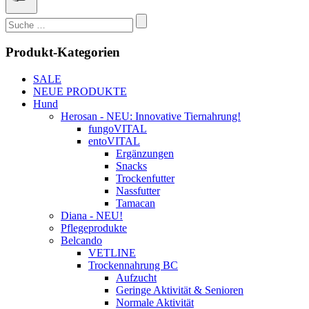
Suchen
nach:
Produkt-Kategorien
SALE
NEUE PRODUKTE
Hund
Herosan - NEU: Innovative Tiernahrung!
fungoVITAL
entoVITAL
Ergänzungen
Snacks
Trockenfutter
Nassfutter
Tamacan
Diana - NEU!
Pflegeprodukte
Belcando
VETLINE
Trockennahrung BC
Aufzucht
Geringe Aktivität & Senioren
Normale Aktivität