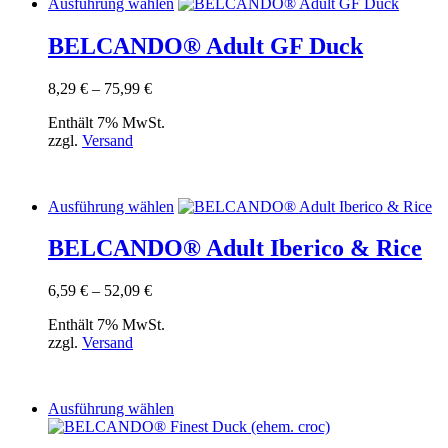
Dieses
Ausführung wählen
Produkt
weist
BELCANDO® Adult GF Duck
mehrere
Varianten
Preisspanne:
8,29
€
–
75,99
€
auf.
8,29 €
Die
Enthält 7% MwSt.
bis
Optionen
zzgl.
Versand
75,99 €
können
auf
der
Produktseite
Dieses
Ausführung wählen
gewählt
Produkt
werden
weist
BELCANDO® Adult Iberico & Rice
mehrere
Varianten
Preisspanne:
6,59
€
–
52,09
€
auf.
6,59 €
Die
Enthält 7% MwSt.
bis
Optionen
zzgl.
Versand
52,09 €
können
auf
der
Produktseite
Dieses
Ausführung wählen
gewählt
Produkt
werden
weist