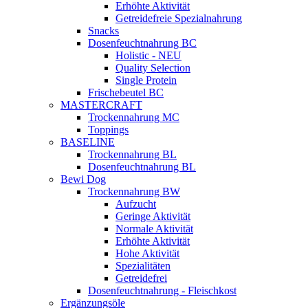
Erhöhte Aktivität
Getreidefreie Spezialnahrung
Snacks
Dosenfeuchtnahrung BC
Holistic - NEU
Quality Selection
Single Protein
Frischebeutel BC
MASTERCRAFT
Trockennahrung MC
Toppings
BASELINE
Trockennahrung BL
Dosenfeuchtnahrung BL
Bewi Dog
Trockennahrung BW
Aufzucht
Geringe Aktivität
Normale Aktivität
Erhöhte Aktivität
Hohe Aktivität
Spezialitäten
Getreidefrei
Dosenfeuchtnahrung - Fleischkost
Ergänzungsöle