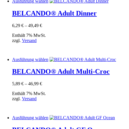
Dieses
Ausführung wählen
Produkt
weist
BELCANDO® Adult Dinner
mehrere
Varianten
Preisspanne:
6,29
€
–
49,49
€
auf.
6,29 €
Die
Enthält 7% MwSt.
bis
Optionen
zzgl.
Versand
49,49 €
können
auf
der
Produktseite
Dieses
Ausführung wählen
gewählt
Produkt
werden
weist
BELCANDO® Adult Multi-Croc
mehrere
Varianten
Preisspanne:
5,89
€
–
46,99
€
auf.
5,89 €
Die
Enthält 7% MwSt.
bis
Optionen
zzgl.
Versand
46,99 €
können
auf
der
Produktseite
Dieses
Ausführung wählen
gewählt
Produkt
werden
weist