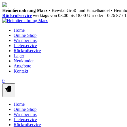
Springen
Heimtiernahrung Marx
• Bewital Groß- und Einzelhandel • Heimlie
Sie
Rückrufservice
werktags von 08:00 bis 18:00 Uhr oder
0 26 87 / 
zum
Inhalt
Home
Online-Shop
Wir über uns
Lieferservice
Rückrufservice
Lager
Neukunden
Angebote
Kontakt
0
Home
Online-Shop
Wir über uns
Lieferservice
Rückrufservice