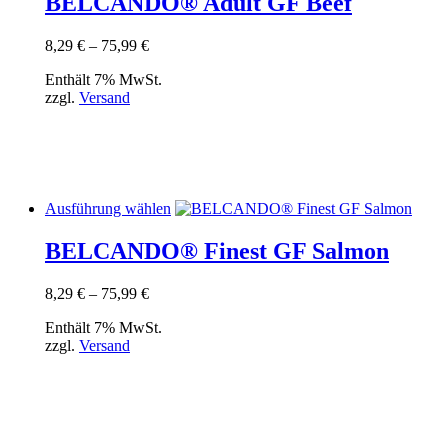
BELCANDO® Adult GF Beef
mehrere
Varianten
Preisspanne:
8,29
€
–
75,99
€
auf.
8,29 €
Die
Enthält 7% MwSt.
bis
Optionen
zzgl.
Versand
75,99 €
können
auf
der
Produktseite
gewählt
werden
Dieses
Ausführung wählen
Produkt
weist
BELCANDO® Finest GF Salmon
mehrere
Varianten
Preisspanne:
8,29
€
–
75,99
€
auf.
8,29 €
Die
Enthält 7% MwSt.
bis
Optionen
zzgl.
Versand
75,99 €
können
auf
der
Produktseite
gewählt
werden