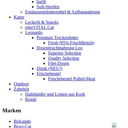
barfit
Soft-Streifen
Ergänzungsfuttermittel & Aufbaunahrung
Katze
Leckerli & Snacks
entoVITAL Cat
Leonardo
Premium Trockenfutter
Fresh (85% Frischfleisch)
Dosenfeuchtnahrung Leo
Superior Selection
Quality Selection
Filet-Dosen
Drink (NEU!)
Frischebeutel
Frischebeutel Pulled-Meat
Outdoor
Zubehör
Halsbänder und Leinen aus Kork
Boggl
Marken
Belcando
Bewi-Cat