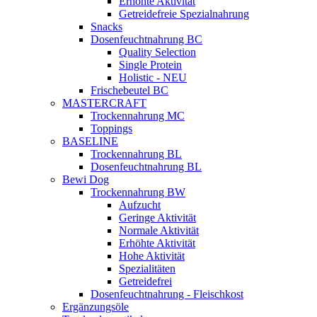
Erhöhte Aktivität
Getreidefreie Spezialnahrung
Snacks
Dosenfeuchtnahrung BC
Quality Selection
Single Protein
Holistic - NEU
Frischebeutel BC
MASTERCRAFT
Trockennahrung MC
Toppings
BASELINE
Trockennahrung BL
Dosenfeuchtnahrung BL
Bewi Dog
Trockennahrung BW
Aufzucht
Geringe Aktivität
Normale Aktivität
Erhöhte Aktivität
Hohe Aktivität
Spezialitäten
Getreidefrei
Dosenfeuchtnahrung - Fleischkost
Ergänzungsöle