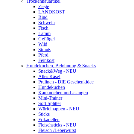
Trockenkauartikel
Ziege
LANDKOST
Rind
Schwein
Fisch
Lamm
Geflügel
Wild
Strauß
Pferd
Feinkost
Hundekuchen, Belohnung & Snacks
Snack&Weg - NEU
Alles Käse!
Pralinen - DIE Geschenkidee
Hundekuchen
Kauknochen und -stangen
Mini-Trainer
Soft-Splitter
Würfelhappen - NEU
Sticks
Frikadellen
Fleischsticks - NEU
Fleisch-/Leberwurst