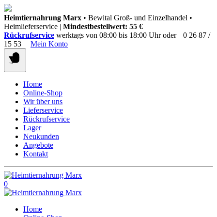
Springen
Heimtiernahrung Marx
• Bewital Groß- und Einzelhandel •
Sie
Heimlieferservice |
Mindestbestellwert: 55 €
zum
Rückrufservice
werktags von 08:00 bis 18:00 Uhr oder
0 26 87 /
Inhalt
15 53
Mein Konto
Home
Online-Shop
Wir über uns
Lieferservice
Rückrufservice
Lager
Neukunden
Angebote
Kontakt
0
Home