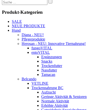
Suchen
werden
nach:
Produkt-Kategorien
SALE
NEUE PRODUKTE
Hund
Diana - NEU!
Pflegeprodukte
Herosan - NEU: Innovative Tiernahrung!
fungoVITAL
entoVITAL
Ergänzungen
Snacks
Trockenfutter
Nassfutter
Tamacan
Belcando
VETLINE
Trockennahrung BC
Aufzucht
Geringe Aktivität & Senioren
Normale Aktivität
Erhöhte Aktivität
Getreidefreie Spezialnahrung