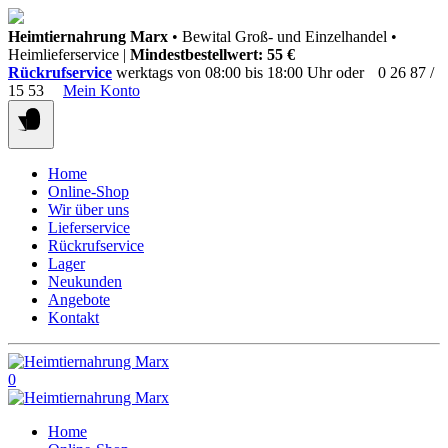
Springen
Heimtiernahrung Marx
• Bewital Groß- und Einzelhandel •
Sie
Heimlieferservice |
Mindestbestellwert: 55 €
zum
Rückrufservice
werktags von 08:00 bis 18:00 Uhr oder
0 26 87 /
Inhalt
15 53
Mein Konto
Home
Online-Shop
Wir über uns
Lieferservice
Rückrufservice
Lager
Neukunden
Angebote
Kontakt
0
Home