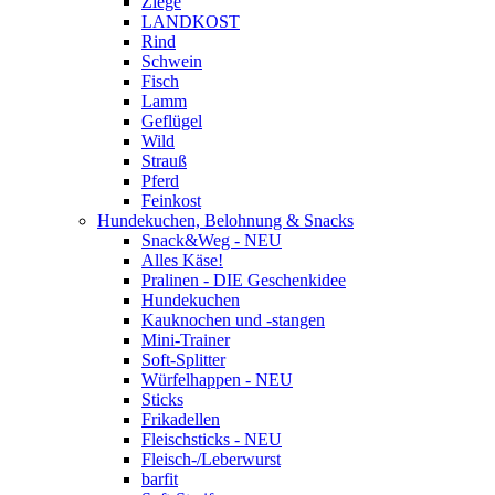
Ziege
LANDKOST
Rind
Schwein
Fisch
Lamm
Geflügel
Wild
Strauß
Pferd
Feinkost
Hundekuchen, Belohnung & Snacks
Snack&Weg - NEU
Alles Käse!
Pralinen - DIE Geschenkidee
Hundekuchen
Kauknochen und -stangen
Mini-Trainer
Soft-Splitter
Würfelhappen - NEU
Sticks
Frikadellen
Fleischsticks - NEU
Fleisch-/Leberwurst
barfit