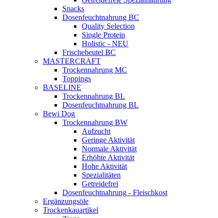
Snacks
Dosenfeuchtnahrung BC
Quality Selection
Single Protein
Holistic - NEU
Frischebeutel BC
MASTERCRAFT
Trockennahrung MC
Toppings
BASELINE
Trockennahrung BL
Dosenfeuchtnahrung BL
Bewi Dog
Trockennahrung BW
Aufzucht
Geringe Aktivität
Normale Aktivität
Erhöhte Aktivität
Hohe Aktivität
Spezialitäten
Getreidefrei
Dosenfeuchtnahrung - Fleischkost
Ergänzungsöle
Trockenkauartikel