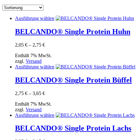
Dieses
Ausführung wählen
Produkt
weist
BELCANDO® Single Protein Huhn
mehrere
Varianten
Preisspanne:
2,05
€
–
2,75
€
auf.
2,05 €
Die
Enthält 7% MwSt.
bis
Optionen
zzgl.
Versand
2,75 €
können
Dieses
Ausführung wählen
auf
Produkt
der
weist
BELCANDO® Single Protein Büffel
Produktseite
mehrere
gewählt
Varianten
werden
Preisspanne:
2,75
€
–
3,65
€
auf.
2,75 €
Die
Enthält 7% MwSt.
bis
Optionen
zzgl.
Versand
3,65 €
können
Dieses
Ausführung wählen
auf
Produkt
der
weist
BELCANDO® Single Protein Lachs
Produktseite
mehrere
gewählt
Varianten
werden