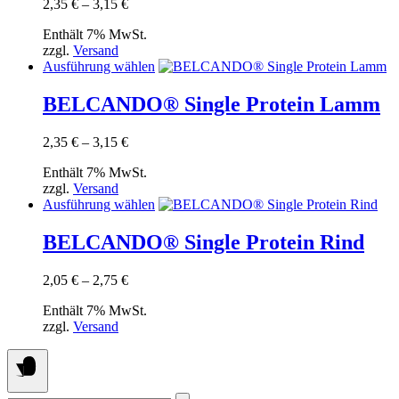
Preisspanne:
2,35
€
–
3,15
€
auf.
2,35 €
Die
Enthält 7% MwSt.
bis
Optionen
zzgl.
Versand
3,15 €
können
Dieses
Ausführung wählen
auf
Produkt
der
weist
BELCANDO® Single Protein Lamm
Produktseite
mehrere
gewählt
Varianten
werden
Preisspanne:
2,35
€
–
3,15
€
auf.
2,35 €
Die
Enthält 7% MwSt.
bis
Optionen
zzgl.
Versand
3,15 €
können
Dieses
Ausführung wählen
auf
Produkt
der
weist
BELCANDO® Single Protein Rind
Produktseite
mehrere
gewählt
Varianten
werden
Preisspanne:
2,05
€
–
2,75
€
auf.
2,05 €
Die
Enthält 7% MwSt.
bis
Optionen
zzgl.
Versand
2,75 €
können
auf
der
Produktseite
gewählt