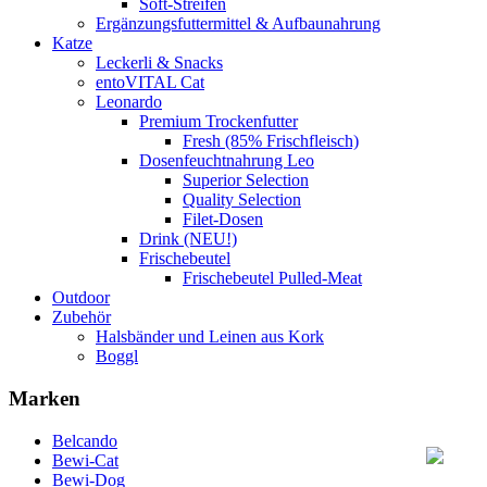
Soft-Streifen
Ergänzungsfuttermittel & Aufbaunahrung
Katze
Leckerli & Snacks
entoVITAL Cat
Leonardo
Premium Trockenfutter
Fresh (85% Frischfleisch)
Dosenfeuchtnahrung Leo
Superior Selection
Quality Selection
Filet-Dosen
Drink (NEU!)
Frischebeutel
Frischebeutel Pulled-Meat
Outdoor
Zubehör
Halsbänder und Leinen aus Kork
Boggl
Marken
Belcando
Bewi-Cat
Bewi-Dog