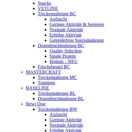
Snacks
VETLINE
Trockennahrung BC
Aufzucht
Geringe Aktivität & Senioren
Normale Aktivität
Erhöhte Aktivität
Getreidefreie Spezialnahrung
Dosenfeuchtnahrung BC
Quality Selection
Single Protein
Holistic - NEU
Frischebeutel BC
MASTERCRAFT
Trockennahrung MC
Toppings
BASELINE
Trockennahrung BL
Dosenfeuchtnahrung BL
Bewi Dog
Trockennahrung BW
Aufzucht
Geringe Aktivität
Normale Aktivität
Erhöhte Aktivität