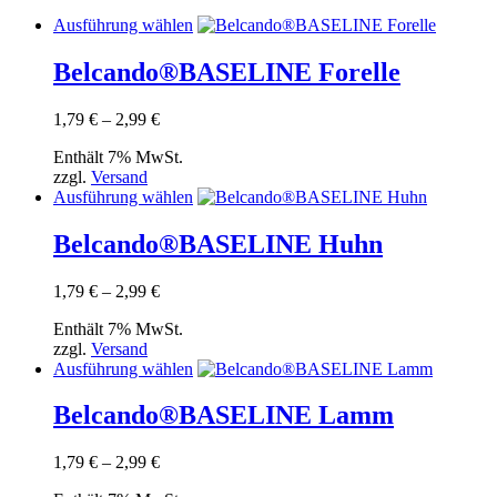
Dieses
Ausführung wählen
Produkt
weist
Belcando®BASELINE Forelle
mehrere
Varianten
Preisspanne:
1,79
€
–
2,99
€
auf.
1,79 €
Die
Enthält 7% MwSt.
bis
Optionen
zzgl.
Versand
2,99 €
können
Dieses
Ausführung wählen
auf
Produkt
der
weist
Belcando®BASELINE Huhn
Produktseite
mehrere
gewählt
Varianten
werden
Preisspanne:
1,79
€
–
2,99
€
auf.
1,79 €
Die
Enthält 7% MwSt.
bis
Optionen
zzgl.
Versand
2,99 €
können
Dieses
Ausführung wählen
auf
Produkt
der
weist
Belcando®BASELINE Lamm
Produktseite
mehrere
gewählt
Varianten
werden
Preisspanne:
1,79
€
–
2,99
€
auf.
1,79 €
Die