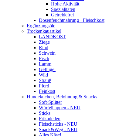
Hohe Aktivität
Spezialitäten
Getreidefrei
Dosenfeuchtnahrung - Fleischkost
Ergänzungsöle
Trockenkauartikel
LANDKOST
Ziege
Rind
Schwein
Fisch
Lamm
Geflügel
Wild
Strauß
Pferd
Feinkost
Hundekuchen, Belohnung & Snacks
Soft-Splitter
Würfelhappen - NEU
Sticks
Frikadellen
Fleischsticks - NEU
Snack&Weg - NEU
Alles Käse!