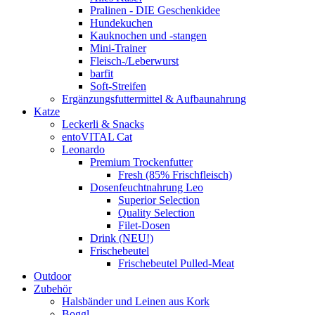
Pralinen - DIE Geschenkidee
Hundekuchen
Kauknochen und -stangen
Mini-Trainer
Fleisch-/Leberwurst
barfit
Soft-Streifen
Ergänzungsfuttermittel & Aufbaunahrung
Katze
Leckerli & Snacks
entoVITAL Cat
Leonardo
Premium Trockenfutter
Fresh (85% Frischfleisch)
Dosenfeuchtnahrung Leo
Superior Selection
Quality Selection
Filet-Dosen
Drink (NEU!)
Frischebeutel
Frischebeutel Pulled-Meat
Outdoor
Zubehör
Halsbänder und Leinen aus Kork
Boggl