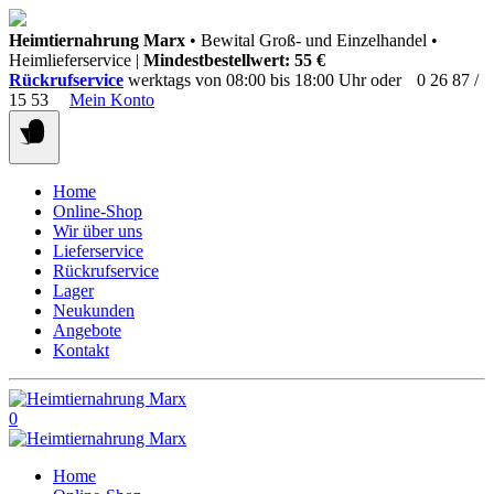
Springen
Heimtiernahrung Marx
• Bewital Groß- und Einzelhandel •
Sie
Heimlieferservice |
Mindestbestellwert: 55 €
zum
Rückrufservice
werktags von 08:00 bis 18:00 Uhr oder
0 26 87 /
Inhalt
15 53
Mein Konto
Home
Online-Shop
Wir über uns
Lieferservice
Rückrufservice
Lager
Neukunden
Angebote
Kontakt
0
Home