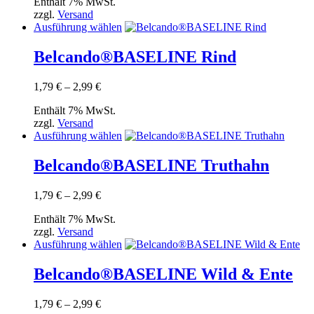
Enthält 7% MwSt.
bis
Optionen
zzgl.
Versand
2,99 €
können
Dieses
Ausführung wählen
auf
Produkt
der
weist
Belcando®BASELINE Rind
Produktseite
mehrere
gewählt
Varianten
werden
Preisspanne:
1,79
€
–
2,99
€
auf.
1,79 €
Die
Enthält 7% MwSt.
bis
Optionen
zzgl.
Versand
2,99 €
können
Dieses
Ausführung wählen
auf
Produkt
der
weist
Belcando®BASELINE Truthahn
Produktseite
mehrere
gewählt
Varianten
werden
Preisspanne:
1,79
€
–
2,99
€
auf.
1,79 €
Die
Enthält 7% MwSt.
bis
Optionen
zzgl.
Versand
2,99 €
können
Dieses
Ausführung wählen
auf
Produkt
der
weist
Belcando®BASELINE Wild & Ente
Produktseite
mehrere
gewählt
Varianten
werden
Preisspanne:
1,79
€
–
2,99
€
auf.