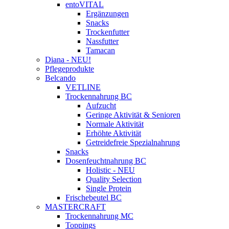
entoVITAL
Ergänzungen
Snacks
Trockenfutter
Nassfutter
Tamacan
Diana - NEU!
Pflegeprodukte
Belcando
VETLINE
Trockennahrung BC
Aufzucht
Geringe Aktivität & Senioren
Normale Aktivität
Erhöhte Aktivität
Getreidefreie Spezialnahrung
Snacks
Dosenfeuchtnahrung BC
Holistic - NEU
Quality Selection
Single Protein
Frischebeutel BC
MASTERCRAFT
Trockennahrung MC
Toppings