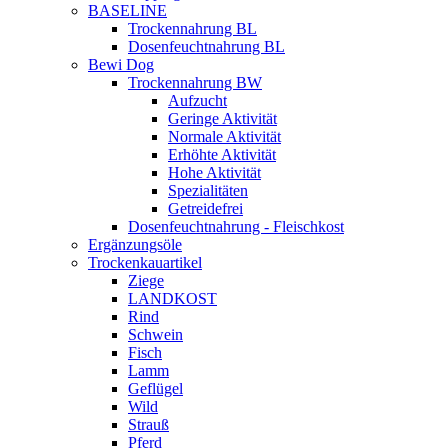
BASELINE
Trockennahrung BL
Dosenfeuchtnahrung BL
Bewi Dog
Trockennahrung BW
Aufzucht
Geringe Aktivität
Normale Aktivität
Erhöhte Aktivität
Hohe Aktivität
Spezialitäten
Getreidefrei
Dosenfeuchtnahrung - Fleischkost
Ergänzungsöle
Trockenkauartikel
Ziege
LANDKOST
Rind
Schwein
Fisch
Lamm
Geflügel
Wild
Strauß
Pferd