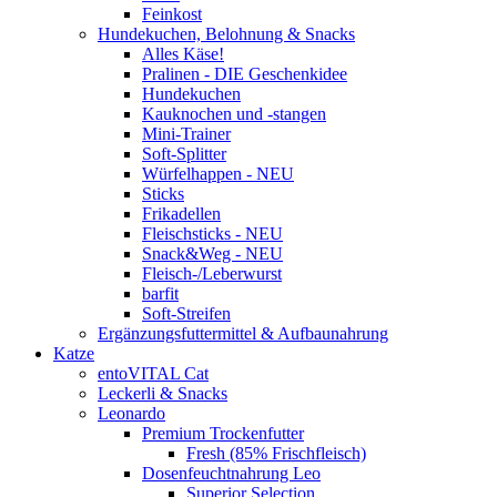
Feinkost
Hundekuchen, Belohnung & Snacks
Alles Käse!
Pralinen - DIE Geschenkidee
Hundekuchen
Kauknochen und -stangen
Mini-Trainer
Soft-Splitter
Würfelhappen - NEU
Sticks
Frikadellen
Fleischsticks - NEU
Snack&Weg - NEU
Fleisch-/Leberwurst
barfit
Soft-Streifen
Ergänzungsfuttermittel & Aufbaunahrung
Katze
entoVITAL Cat
Leckerli & Snacks
Leonardo
Premium Trockenfutter
Fresh (85% Frischfleisch)
Dosenfeuchtnahrung Leo
Superior Selection