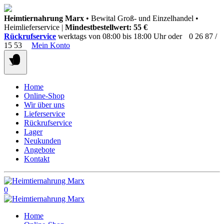
Springen
Heimtiernahrung Marx
• Bewital Groß- und Einzelhandel •
Sie
Heimlieferservice |
Mindestbestellwert: 55 €
zum
Rückrufservice
werktags von 08:00 bis 18:00 Uhr oder
0 26 87 /
Inhalt
15 53
Mein Konto
Home
Online-Shop
Wir über uns
Lieferservice
Rückrufservice
Lager
Neukunden
Angebote
Kontakt
0
Home