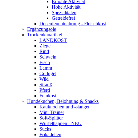
Erhöhte Aktivität
Hohe Aktivität
Spezialitäten
Getreidefrei
Dosenfeuchtnahrung - Fleischkost
Ergänzungsöle
Trockenkauartikel
LANDKOST
Ziege
Rind
Schwein
Fisch
Lamm
Geflügel
Wild
Strauß
Pferd
Feinkost
Hundekuchen, Belohnung & Snacks
Kauknochen und -stangen
Mini-Trainer
Soft-Splitter
Würfelhappen - NEU
Sticks
Frikadellen