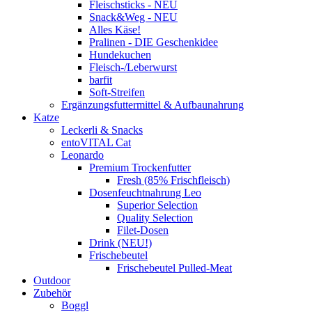
Fleischsticks - NEU
Snack&Weg - NEU
Alles Käse!
Pralinen - DIE Geschenkidee
Hundekuchen
Fleisch-/Leberwurst
barfit
Soft-Streifen
Ergänzungsfuttermittel & Aufbaunahrung
Katze
Leckerli & Snacks
entoVITAL Cat
Leonardo
Premium Trockenfutter
Fresh (85% Frischfleisch)
Dosenfeuchtnahrung Leo
Superior Selection
Quality Selection
Filet-Dosen
Drink (NEU!)
Frischebeutel
Frischebeutel Pulled-Meat
Outdoor
Zubehör
Boggl