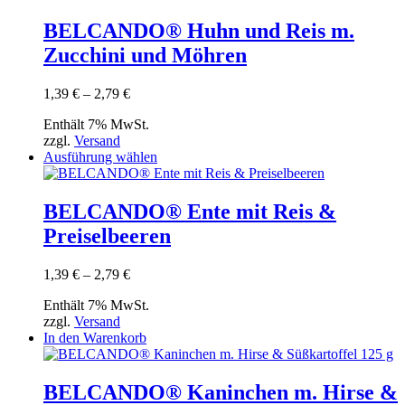
weist
mehrere
BELCANDO® Huhn und Reis m.
Varianten
Zucchini und Möhren
auf.
Die
Optionen
Preisspanne:
1,39
€
–
2,79
€
können
1,39 €
auf
Enthält 7% MwSt.
bis
der
zzgl.
Versand
2,79 €
Produktseite
Dieses
Ausführung wählen
gewählt
Produkt
werden
weist
mehrere
BELCANDO® Ente mit Reis &
Varianten
Preiselbeeren
auf.
Die
Optionen
Preisspanne:
1,39
€
–
2,79
€
können
1,39 €
auf
Enthält 7% MwSt.
bis
der
zzgl.
Versand
2,79 €
Produktseite
In den Warenkorb
gewählt
werden
BELCANDO® Kaninchen m. Hirse &