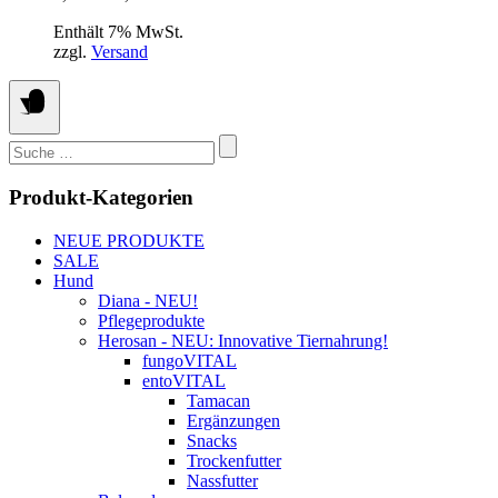
können
1,39 €
auf
Enthält 7% MwSt.
bis
der
zzgl.
Versand
2,79 €
Produktseite
gewählt
werden
Suchen
nach:
Produkt-Kategorien
NEUE PRODUKTE
SALE
Hund
Diana - NEU!
Pflegeprodukte
Herosan - NEU: Innovative Tiernahrung!
fungoVITAL
entoVITAL
Tamacan
Ergänzungen
Snacks
Trockenfutter
Nassfutter