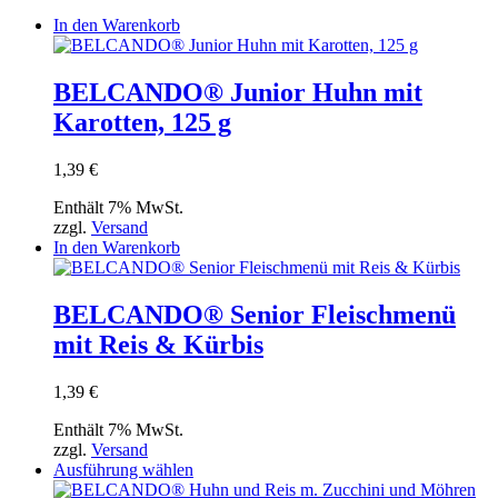
In den Warenkorb
BELCANDO® Junior Huhn mit
Karotten, 125 g
1,39
€
Enthält 7% MwSt.
zzgl.
Versand
In den Warenkorb
BELCANDO® Senior Fleischmenü
mit Reis & Kürbis
1,39
€
Enthält 7% MwSt.
zzgl.
Versand
Dieses
Ausführung wählen
Produkt