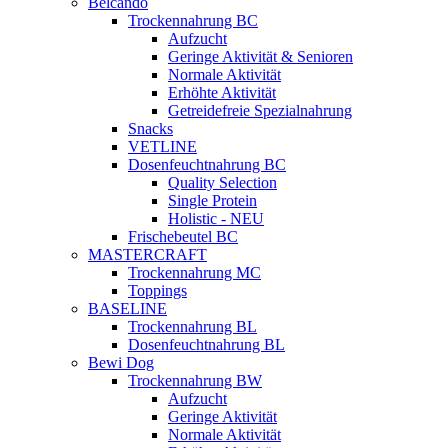
Belcando
Trockennahrung BC
Aufzucht
Geringe Aktivität & Senioren
Normale Aktivität
Erhöhte Aktivität
Getreidefreie Spezialnahrung
Snacks
VETLINE
Dosenfeuchtnahrung BC
Quality Selection
Single Protein
Holistic - NEU
Frischebeutel BC
MASTERCRAFT
Trockennahrung MC
Toppings
BASELINE
Trockennahrung BL
Dosenfeuchtnahrung BL
Bewi Dog
Trockennahrung BW
Aufzucht
Geringe Aktivität
Normale Aktivität