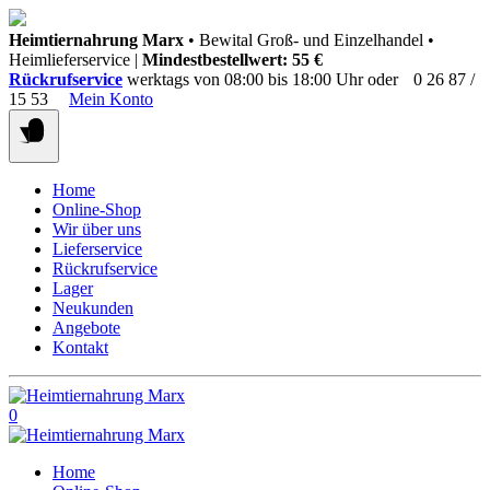
Springen
Heimtiernahrung Marx
• Bewital Groß- und Einzelhandel •
Sie
Heimlieferservice |
Mindestbestellwert: 55 €
zum
Rückrufservice
werktags von 08:00 bis 18:00 Uhr oder
0 26 87 /
Inhalt
15 53
Mein Konto
Home
Online-Shop
Wir über uns
Lieferservice
Rückrufservice
Lager
Neukunden
Angebote
Kontakt
0
Home