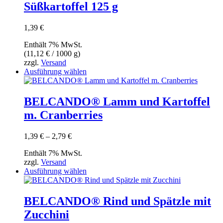
Süßkartoffel 125 g
1,39
€
Enthält 7% MwSt.
(
11,12
€
/ 1000 g)
zzgl.
Versand
Dieses
Ausführung wählen
Produkt
weist
mehrere
BELCANDO® Lamm und Kartoffel
Varianten
m. Cranberries
auf.
Die
Optionen
Preisspanne:
1,39
€
–
2,79
€
können
1,39 €
auf
Enthält 7% MwSt.
bis
der
zzgl.
Versand
2,79 €
Produktseite
Dieses
Ausführung wählen
gewählt
Produkt
werden
weist
mehrere
BELCANDO® Rind und Spätzle mit
Varianten
Zucchini
auf.