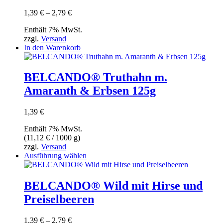
Die
Optionen
Preisspanne:
1,39
€
–
2,79
€
können
1,39 €
auf
Enthält 7% MwSt.
bis
der
zzgl.
Versand
2,79 €
Produktseite
In den Warenkorb
gewählt
werden
BELCANDO® Truthahn m.
Amaranth & Erbsen 125g
1,39
€
Enthält 7% MwSt.
(
11,12
€
/ 1000 g)
zzgl.
Versand
Dieses
Ausführung wählen
Produkt
weist
mehrere
BELCANDO® Wild mit Hirse und
Varianten
Preiselbeeren
auf.
Die
Optionen
Preisspanne:
1,39
€
–
2,79
€