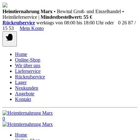
Springen
Heimtiernahrung Marx
• Bewital Groß- und Einzelhandel •
Sie
Heimlieferservice |
Mindestbestellwert: 55 €
zum
Rückrufservice
werktags von 08:00 bis 18:00 Uhr oder
0 26 87 /
Inhalt
15 53
Mein Konto
Home
Online-Shop
Wir über uns
Lieferservice
Rückrufservice
Lager
Neukunden
Angebote
Kontakt
0
Home