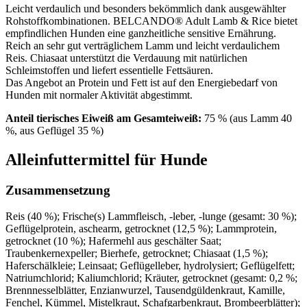
Leicht verdaulich und besonders bekömmlich dank ausgewählter
Rohstoffkombinationen. BELCANDO® Adult Lamb & Rice bietet
empfindlichen Hunden eine ganzheitliche sensitive Ernährung.
Reich an sehr gut verträglichem Lamm und leicht verdaulichem
Reis. Chiasaat unterstützt die Verdauung mit natürlichen
Schleimstoffen und liefert essentielle Fettsäuren.
Das Angebot an Protein und Fett ist auf den Energiebedarf von
Hunden mit normaler Aktivität abgestimmt.
Anteil tierisches Eiweiß am Gesamteiweiß:
75 % (aus Lamm 40
%, aus Geflügel 35 %)
Alleinfuttermittel für Hunde
Zusammensetzung
Reis (40 %); Frische(s) Lammfleisch, -leber, -lunge (gesamt: 30 %);
Geflügelprotein, aschearm, getrocknet (12,5 %); Lammprotein,
getrocknet (10 %); Hafermehl aus geschälter Saat;
Traubenkernexpeller; Bierhefe, getrocknet; Chiasaat (1,5 %);
Haferschälkleie; Leinsaat; Geflügelleber, hydrolysiert; Geflügelfett;
Natriumchlorid; Kaliumchlorid; Kräuter, getrocknet (gesamt: 0,2 %;
Brennnesselblätter, Enzianwurzel, Tausendgüldenkraut, Kamille,
Fenchel, Kümmel, Mistelkraut, Schafgarbenkraut, Brombeerblätter);