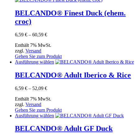
weist
mehrere
BELCANDO® Finest Duck (ehem.
Varianten
croc)
auf.
Die
Optionen
Preisspanne:
6,59
€
–
60,59
€
können
6,59 €
auf
Enthält 7% MwSt.
bis
der
zzgl.
Versand
60,59 €
Produktseite
Gehen Sie zum Produkt
gewählt
Dieses
Ausführung wählen
werden
Produkt
weist
BELCANDO® Adult Iberico & Rice
mehrere
Varianten
Preisspanne:
6,59
€
–
52,09
€
auf.
6,59 €
Die
Enthält 7% MwSt.
bis
Optionen
zzgl.
Versand
52,09 €
können
Gehen Sie zum Produkt
auf
Dieses
Ausführung wählen
der
Produkt
Produktseite
weist
BELCANDO® Adult GF Duck
gewählt
mehrere
werden
Varianten