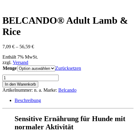
BELCANDO® Adult Lamb &
Rice
Preisspanne:
7,09
€
–
56,59
€
7,09 €
Enthält 7% MwSt.
bis
zzgl.
Versand
56,59 €
Menge
Zurücksetzen
BELCANDO®
Adult
In den Warenkorb
Lamb
Artikelnummer:
n. a.
Marke:
Belcando
&
Rice
Beschreibung
Menge
Sensitive Ernährung für Hunde mit
normaler Aktivität