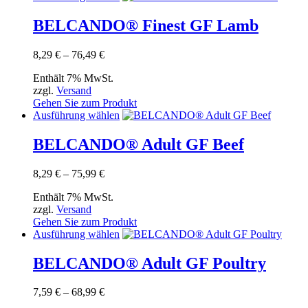
der
Produkt
Produktseite
weist
BELCANDO® Finest GF Lamb
gewählt
mehrere
werden
Varianten
Preisspanne:
8,29
€
–
76,49
€
auf.
8,29 €
Die
Enthält 7% MwSt.
bis
Optionen
zzgl.
Versand
76,49 €
können
Gehen Sie zum Produkt
auf
Dieses
Ausführung wählen
der
Produkt
Produktseite
weist
BELCANDO® Adult GF Beef
gewählt
mehrere
werden
Varianten
Preisspanne:
8,29
€
–
75,99
€
auf.
8,29 €
Die
Enthält 7% MwSt.
bis
Optionen
zzgl.
Versand
75,99 €
können
Gehen Sie zum Produkt
auf
Dieses
Ausführung wählen
der
Produkt
Produktseite
weist
BELCANDO® Adult GF Poultry
gewählt
mehrere
werden
Varianten
Preisspanne:
7,59
€
–
68,99
€
auf.
7,59 €
Die