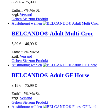
Preisspanne:
8,29
€
–
75,99
€
auf.
8,29 €
Die
Enthält 7% MwSt.
bis
Optionen
zzgl.
Versand
75,99 €
können
Gehen Sie zum Produkt
auf
Dieses
Ausführung wählen
der
Produkt
Produktseite
weist
BELCANDO® Adult Multi-Croc
gewählt
mehrere
werden
Varianten
Preisspanne:
5,89
€
–
46,99
€
auf.
5,89 €
Die
Enthält 7% MwSt.
bis
Optionen
zzgl.
Versand
46,99 €
können
Gehen Sie zum Produkt
auf
Dieses
Ausführung wählen
der
Produkt
Produktseite
weist
BELCANDO® Adult GF Horse
gewählt
mehrere
werden
Varianten
Preisspanne:
8,19
€
–
75,99
€
auf.
8,19 €
Die
Enthält 7% MwSt.
bis
Optionen
zzgl.
Versand
75,99 €
können
Gehen Sie zum Produkt
auf
Dieses
Ausführung wählen