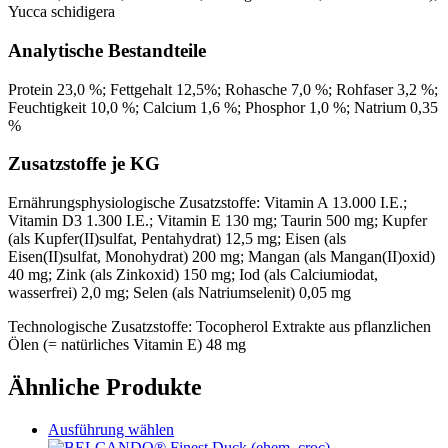
Yucca schidigera
Analytische Bestandteile
Protein 23,0 %; Fettgehalt 12,5%; Rohasche 7,0 %; Rohfaser 3,2 %;
Feuchtigkeit 10,0 %; Calcium 1,6 %; Phosphor 1,0 %; Natrium 0,35
%
Zusatzstoffe je KG
Ernährungsphysiologische Zusatzstoffe: Vitamin A 13.000 I.E.;
Vitamin D3 1.300 I.E.; Vitamin E 130 mg; Taurin 500 mg; Kupfer
(als Kupfer(II)sulfat, Pentahydrat) 12,5 mg; Eisen (als
Eisen(II)sulfat, Monohydrat) 200 mg; Mangan (als Mangan(II)oxid)
40 mg; Zink (als Zinkoxid) 150 mg; Iod (als Calciumiodat,
wasserfrei) 2,0 mg; Selen (als Natriumselenit) 0,05 mg
Technologische Zusatzstoffe: Tocopherol Extrakte aus pflanzlichen
Ölen (= natürliches Vitamin E) 48 mg
Ähnliche Produkte
Dieses
Ausführung wählen
Produkt