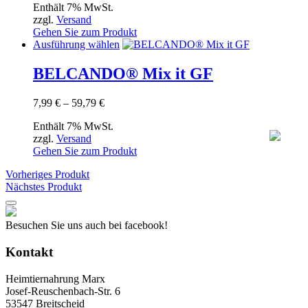
Enthält 7% MwSt.
bis
Optionen
zzgl.
Versand
68,99 €
können
Gehen Sie zum Produkt
auf
Dieses
Ausführung wählen
der
Produkt
Produktseite
weist
BELCANDO® Mix it GF
gewählt
mehrere
werden
Varianten
Preisspanne:
7,99
€
–
59,79
€
auf.
7,99 €
Die
Enthält 7% MwSt.
bis
Optionen
zzgl.
Versand
59,79 €
können
Gehen Sie zum Produkt
auf
der
Vorheriges Produkt
Produktseite
Nächstes Produkt
gewählt
werden
Besuchen Sie uns auch bei facebook!
Kontakt
Heimtiernahrung Marx
Josef-Reuschenbach-Str. 6
53547 Breitscheid