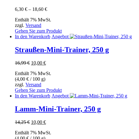
Die
Optionen
Preisspanne:
6,30
€
–
18,60
€
können
6,30 €
auf
Enthält 7% MwSt.
bis
der
zzgl.
Versand
18,60 €
Produktseite
Gehen Sie zum Produkt
gewählt
In den Warenkorb
Angebot
werden
Straußen-Mini-Trainer, 250 g
Ursprünglicher
Aktueller
16,99
€
10,00
€
Preis
Preis
Enthält 7% MwSt.
war:
ist:
(
4,00
€
/ 100 g)
16,99 €
10,00 €.
zzgl.
Versand
Gehen Sie zum Produkt
In den Warenkorb
Angebot
Lamm-Mini-Trainer, 250 g
Ursprünglicher
Aktueller
14,25
€
10,00
€
Preis
Preis
Enthält 7% MwSt.
war:
ist:
(
4,00
€
/ 100 g)
14,25 €
10,00 €.