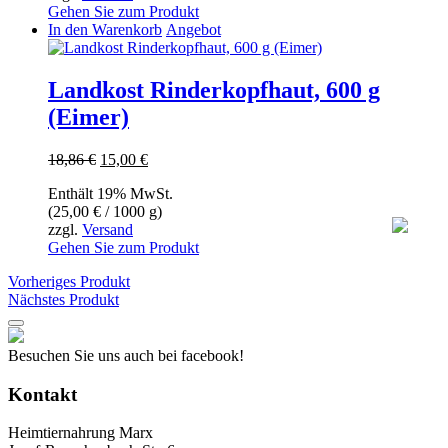
Gehen Sie zum Produkt
In den Warenkorb
Angebot
Landkost Rinderkopfhaut, 600 g
(Eimer)
Ursprünglicher
Aktueller
18,86
€
15,00
€
Preis
Preis
Enthält 19% MwSt.
war:
ist:
(
25,00
€
/ 1000 g)
18,86 €
15,00 €.
zzgl.
Versand
Gehen Sie zum Produkt
Vorheriges Produkt
Nächstes Produkt
Besuchen Sie uns auch bei facebook!
Kontakt
Heimtiernahrung Marx