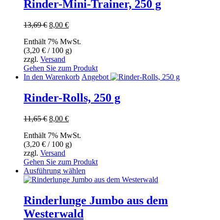
Rinder-Mini-Trainer, 250 g
Ursprünglicher
Aktueller
13,69
€
8,00
€
Preis
Preis
Enthält 7% MwSt.
war:
ist:
(
3,20
€
/ 100 g)
13,69 €
8,00 €.
zzgl.
Versand
Gehen Sie zum Produkt
In den Warenkorb
Angebot
Rinder-Rolls, 250 g
Ursprünglicher
Aktueller
11,65
€
8,00
€
Preis
Preis
Enthält 7% MwSt.
war:
ist:
(
3,20
€
/ 100 g)
11,65 €
8,00 €.
zzgl.
Versand
Gehen Sie zum Produkt
Dieses
Ausführung wählen
Produkt
weist
mehrere
Rinderlunge Jumbo aus dem
Varianten
Westerwald
auf.