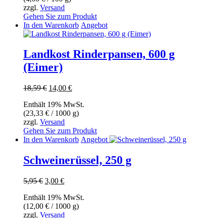
zzgl.
Versand
Gehen Sie zum Produkt
In den Warenkorb
Angebot
Landkost Rinderpansen, 600 g
(Eimer)
Ursprünglicher
Aktueller
18,59
€
14,00
€
Preis
Preis
Enthält 19% MwSt.
war:
ist:
(
23,33
€
/ 1000 g)
18,59 €
14,00 €.
zzgl.
Versand
Gehen Sie zum Produkt
In den Warenkorb
Angebot
Schweinerüssel, 250 g
Ursprünglicher
Aktueller
5,95
€
3,00
€
Preis
Preis
Enthält 19% MwSt.
war:
ist:
(
12,00
€
/ 1000 g)
5,95 €
3,00 €.
zzgl.
Versand