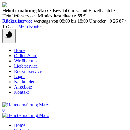
Springen
Heimtiernahrung Marx
• Bewital Groß- und Einzelhandel •
Sie
Heimlieferservice |
Mindestbestellwert: 55 €
zum
Rückrufservice
werktags von 08:00 bis 18:00 Uhr oder
0 26 87 /
Inhalt
15 53
Mein Konto
Home
Online-Shop
Wir über uns
Lieferservice
Rückrufservice
Lager
Neukunden
Angebote
Kontakt
0
Home