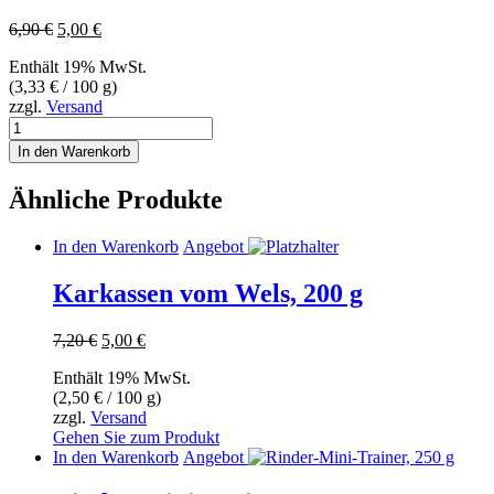
Ursprünglicher
Aktueller
6,90
€
5,00
€
Preis
Preis
Enthält 19% MwSt.
war:
ist:
(
3,33
€
/ 100 g)
6,90 €
5,00 €.
zzgl.
Versand
Welshaut,
150
In den Warenkorb
g
Menge
Ähnliche Produkte
In den Warenkorb
Angebot
Karkassen vom Wels, 200 g
Ursprünglicher
Aktueller
7,20
€
5,00
€
Preis
Preis
Enthält 19% MwSt.
war:
ist:
(
2,50
€
/ 100 g)
7,20 €
5,00 €.
zzgl.
Versand
Gehen Sie zum Produkt
In den Warenkorb
Angebot