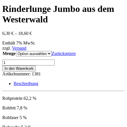
Rinderlunge Jumbo aus dem
Westerwald
Preisspanne:
6,30
€
–
18,60
€
6,30 €
Enthält 7% MwSt.
bis
zzgl.
Versand
18,60 €
Menge
Zurücksetzen
Rinderlunge
Jumbo
In den Warenkorb
aus
Artikelnummer:
1381
dem
Westerwald
Beschreibung
Menge
Rohprotein 62,2 %
Rohfett 7,8 %
Rohfaser 5 %