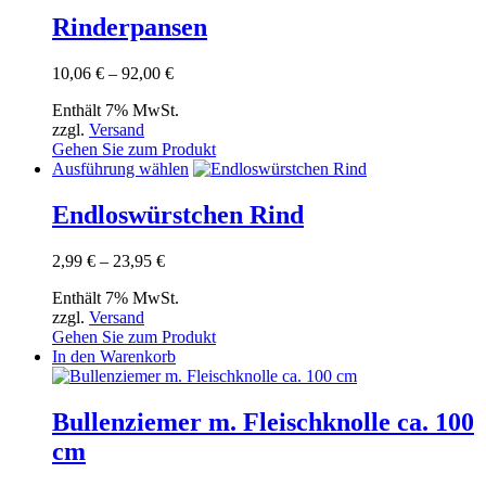
Produktseite
weist
Rinderpansen
gewählt
mehrere
werden
Varianten
Preisspanne:
10,06
€
–
92,00
€
auf.
10,06 €
Die
Enthält 7% MwSt.
bis
Optionen
zzgl.
Versand
92,00 €
können
Gehen Sie zum Produkt
auf
Dieses
Ausführung wählen
der
Produkt
Produktseite
weist
Endloswürstchen Rind
gewählt
mehrere
werden
Varianten
Preisspanne:
2,99
€
–
23,95
€
auf.
2,99 €
Die
Enthält 7% MwSt.
bis
Optionen
zzgl.
Versand
23,95 €
können
Gehen Sie zum Produkt
auf
In den Warenkorb
der
Produktseite
gewählt
Bullenziemer m. Fleischknolle ca. 100
werden
cm