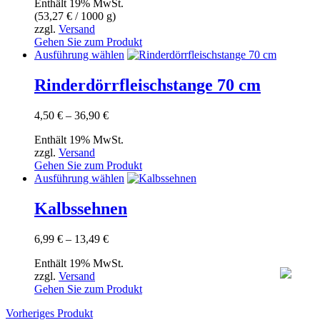
Enthält 19% MwSt.
(
53,27
€
/ 1000 g)
zzgl.
Versand
Gehen Sie zum Produkt
Dieses
Ausführung wählen
Produkt
weist
Rinderdörrfleischstange 70 cm
mehrere
Varianten
Preisspanne:
4,50
€
–
36,90
€
auf.
4,50 €
Die
Enthält 19% MwSt.
bis
Optionen
zzgl.
Versand
36,90 €
können
Gehen Sie zum Produkt
auf
Dieses
Ausführung wählen
der
Produkt
Produktseite
weist
Kalbssehnen
gewählt
mehrere
werden
Varianten
Preisspanne:
6,99
€
–
13,49
€
auf.
6,99 €
Die
Enthält 19% MwSt.
bis
Optionen
zzgl.
Versand
13,49 €
können
Gehen Sie zum Produkt
auf
der
Vorheriges Produkt
Produktseite