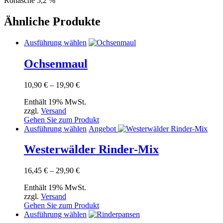
Rohasche 5,2 %
Ähnliche Produkte
Dieses
Ausführung wählen
Produkt
weist
Ochsenmaul
mehrere
Varianten
Preisspanne:
10,90
€
–
19,90
€
auf.
10,90 €
Die
Enthält 19% MwSt.
bis
Optionen
zzgl.
Versand
19,90 €
können
Gehen Sie zum Produkt
auf
Dieses
Ausführung wählen
Angebot
der
Produkt
Produktseite
weist
Westerwälder Rinder-Mix
gewählt
mehrere
werden
Varianten
Preisspanne:
16,45
€
–
29,90
€
auf.
16,45 €
Die
Enthält 19% MwSt.
bis
Optionen
zzgl.
Versand
29,90 €
können
Gehen Sie zum Produkt
auf
Dieses
Ausführung wählen
der
Produkt