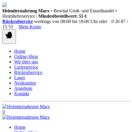
Springen
Heimtiernahrung Marx
• Bewital Groß- und Einzelhandel •
Sie
Heimlieferservice |
Mindestbestellwert: 55 €
zum
Rückrufservice
werktags von 08:00 bis 18:00 Uhr oder
0 26 87 /
Inhalt
15 53
Mein Konto
Home
Online-Shop
Wir über uns
Lieferservice
Rückrufservice
Lager
Neukunden
Angebote
Kontakt
0
Home