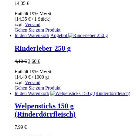
14,35
€
Enthält 19% MwSt.
(
14,35
€
/ 1 Stück)
zzgl.
Versand
Gehen Sie zum Produkt
In den Warenkorb
Angebot
Rinderleber 250 g
Ursprünglicher
Aktueller
4,10
€
3,60
€
Preis
Preis
Enthält 19% MwSt.
war:
ist:
(
14,40
€
/ 1000 g)
4,10 €
3,60 €.
zzgl.
Versand
Gehen Sie zum Produkt
In den Warenkorb
Welpensticks 150 g
(Rinderdörrfleisch)
7,99
€