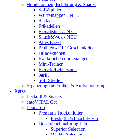
Hundekuchen, Belohnung & Snacks
Soft-Splitter
Würfelhappen - NEU
Sticks
Frikadellen
Fleischsticks - NEU
Snack&Weg - NEU
Alles Käse!
Pralinen - DIE Geschenkidee
Hundekuchen
Kauknochen und -stangen
Mini-Trainer
Fleisch-/Leberwurst
barfit
Soft-Streifen
Ergänzungsfuttermittel & Aufbaunahrung
Katze
Leckerli & Snacks
entoVITAL Cat
Leonardo
Premium Trockenfutter
Fresh (85% Frischfleisch)
Dosenfeuchtnahrung Leo
Superior Selection
Quality Selection