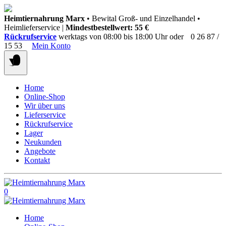
Springen
Heimtiernahrung Marx
• Bewital Groß- und Einzelhandel •
Sie
Heimlieferservice |
Mindestbestellwert: 55 €
zum
Rückrufservice
werktags von 08:00 bis 18:00 Uhr oder
0 26 87 /
Inhalt
15 53
Mein Konto
Home
Online-Shop
Wir über uns
Lieferservice
Rückrufservice
Lager
Neukunden
Angebote
Kontakt
0
Home