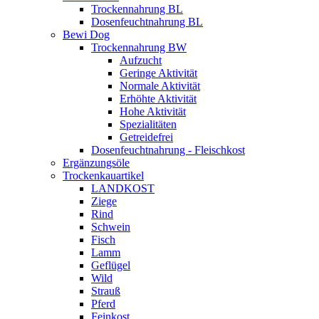
Trockennahrung BL
Dosenfeuchtnahrung BL
Bewi Dog
Trockennahrung BW
Aufzucht
Geringe Aktivität
Normale Aktivität
Erhöhte Aktivität
Hohe Aktivität
Spezialitäten
Getreidefrei
Dosenfeuchtnahrung - Fleischkost
Ergänzungsöle
Trockenkauartikel
LANDKOST
Ziege
Rind
Schwein
Fisch
Lamm
Geflügel
Wild
Strauß
Pferd
Feinkost