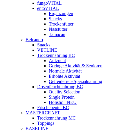
fungoVITAL
entoVITAL
Ergänzungen
Snacks
Trockenfutter
Nassfutter
Tamacan
Belcando
Snacks
VETLINE
Trockennahrung BC
Aufzucht
Geringe Aktivität & Senioren
Normale Aktivität
Erhöhte Aktivität
Getreidefreie Spezialnahrung
Dosenfeuchtnahrung BC
Quality Selection
Single Protein
Holistic - NEU
Frischebeutel BC
MASTERCRAFT
Trockennahrung MC
Toppings
BASELINE