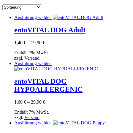
Dieses
Ausführung wählen
Produkt
weist
entoVITAL DOG Adult
mehrere
Varianten
Preisspanne:
1,40
€
–
19,90
€
auf.
1,40 €
Die
Enthält 7% MwSt.
bis
Optionen
zzgl.
Versand
19,90 €
können
Dieses
Ausführung wählen
auf
Produkt
der
weist
Produktseite
mehrere
entoVITAL DOG
gewählt
Varianten
werden
HYPOALLERGENIC
auf.
Die
Optionen
Preisspanne:
1,60
€
–
29,90
€
können
1,60 €
auf
Enthält 7% MwSt.
bis
der
zzgl.
Versand
29,90 €
Produktseite
Dieses
Ausführung wählen
gewählt
Produkt
werden