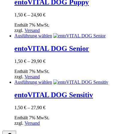
weist
entoVITAL DOG Puppy
mehrere
Varianten
Preisspanne:
1,50
€
–
24,90
€
auf.
1,50 €
Die
Enthält 7% MwSt.
bis
Optionen
zzgl.
Versand
24,90 €
können
Dieses
Ausführung wählen
auf
Produkt
der
weist
entoVITAL DOG Senior
Produktseite
mehrere
gewählt
Varianten
werden
Preisspanne:
1,50
€
–
29,90
€
auf.
1,50 €
Die
Enthält 7% MwSt.
bis
Optionen
zzgl.
Versand
29,90 €
können
Dieses
Ausführung wählen
auf
Produkt
der
weist
entoVITAL DOG Sensitiv
Produktseite
mehrere
gewählt
Varianten
werden
Preisspanne:
1,50
€
–
27,90
€
auf.
1,50 €
Die
Enthält 7% MwSt.
bis
Optionen
zzgl.
Versand
27,90 €
können
auf