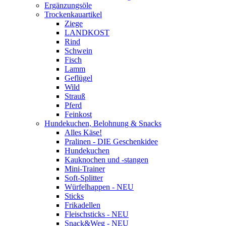
Ergänzungsöle
Trockenkauartikel
Ziege
LANDKOST
Rind
Schwein
Fisch
Lamm
Geflügel
Wild
Strauß
Pferd
Feinkost
Hundekuchen, Belohnung & Snacks
Alles Käse!
Pralinen - DIE Geschenkidee
Hundekuchen
Kauknochen und -stangen
Mini-Trainer
Soft-Splitter
Würfelhappen - NEU
Sticks
Frikadellen
Fleischsticks - NEU
Snack&Weg - NEU