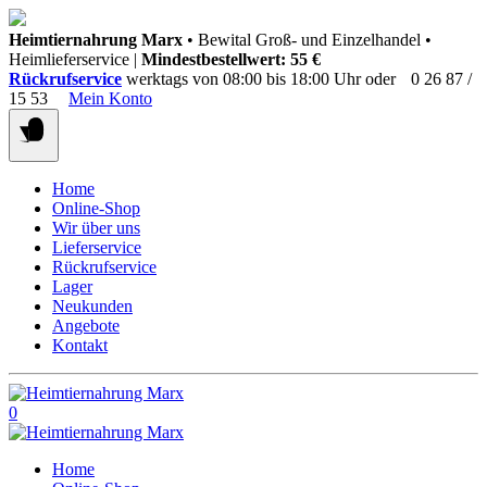
Springen
Heimtiernahrung Marx
• Bewital Groß- und Einzelhandel •
Sie
Heimlieferservice |
Mindestbestellwert: 55 €
zum
Rückrufservice
werktags von 08:00 bis 18:00 Uhr oder
0 26 87 /
Inhalt
15 53
Mein Konto
Home
Online-Shop
Wir über uns
Lieferservice
Rückrufservice
Lager
Neukunden
Angebote
Kontakt
0
Home