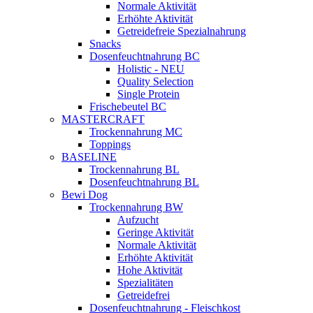
Normale Aktivität
Erhöhte Aktivität
Getreidefreie Spezialnahrung
Snacks
Dosenfeuchtnahrung BC
Holistic - NEU
Quality Selection
Single Protein
Frischebeutel BC
MASTERCRAFT
Trockennahrung MC
Toppings
BASELINE
Trockennahrung BL
Dosenfeuchtnahrung BL
Bewi Dog
Trockennahrung BW
Aufzucht
Geringe Aktivität
Normale Aktivität
Erhöhte Aktivität
Hohe Aktivität
Spezialitäten
Getreidefrei
Dosenfeuchtnahrung - Fleischkost