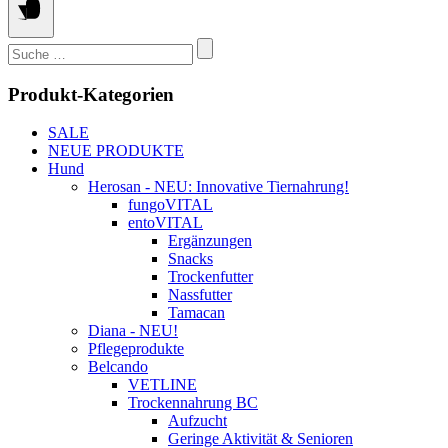
der
Produktseite
gewählt
Suchen
werden
nach:
Produkt-Kategorien
SALE
NEUE PRODUKTE
Hund
Herosan - NEU: Innovative Tiernahrung!
fungoVITAL
entoVITAL
Ergänzungen
Snacks
Trockenfutter
Nassfutter
Tamacan
Diana - NEU!
Pflegeprodukte
Belcando
VETLINE
Trockennahrung BC
Aufzucht
Geringe Aktivität & Senioren