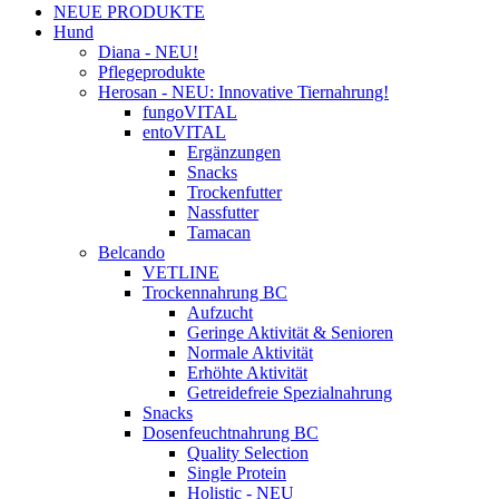
NEUE PRODUKTE
Hund
Diana - NEU!
Pflegeprodukte
Herosan - NEU: Innovative Tiernahrung!
fungoVITAL
entoVITAL
Ergänzungen
Snacks
Trockenfutter
Nassfutter
Tamacan
Belcando
VETLINE
Trockennahrung BC
Aufzucht
Geringe Aktivität & Senioren
Normale Aktivität
Erhöhte Aktivität
Getreidefreie Spezialnahrung
Snacks
Dosenfeuchtnahrung BC
Quality Selection
Single Protein
Holistic - NEU