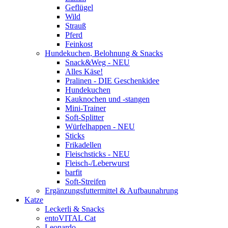
Geflügel
Wild
Strauß
Pferd
Feinkost
Hundekuchen, Belohnung & Snacks
Snack&Weg - NEU
Alles Käse!
Pralinen - DIE Geschenkidee
Hundekuchen
Kauknochen und -stangen
Mini-Trainer
Soft-Splitter
Würfelhappen - NEU
Sticks
Frikadellen
Fleischsticks - NEU
Fleisch-/Leberwurst
barfit
Soft-Streifen
Ergänzungsfuttermittel & Aufbaunahrung
Katze
Leckerli & Snacks
entoVITAL Cat
Leonardo