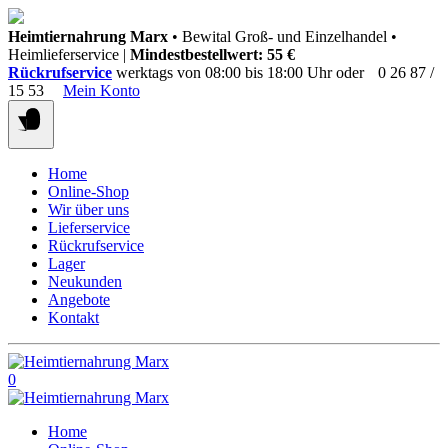
Springen
Heimtiernahrung Marx
• Bewital Groß- und Einzelhandel •
Sie
Heimlieferservice |
Mindestbestellwert: 55 €
zum
Rückrufservice
werktags von 08:00 bis 18:00 Uhr oder
0 26 87 /
Inhalt
15 53
Mein Konto
Home
Online-Shop
Wir über uns
Lieferservice
Rückrufservice
Lager
Neukunden
Angebote
Kontakt
0
Home