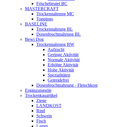
Frischebeutel BC
MASTERCRAFT
Trockennahrung MC
Toppings
BASELINE
Trockennahrung BL
Dosenfeuchtnahrung BL
Bewi Dog
Trockennahrung BW
Aufzucht
Geringe Aktivität
Normale Aktivität
Erhöhte Aktivität
Hohe Aktivität
Spezialitäten
Getreidefrei
Dosenfeuchtnahrung - Fleischkost
Ergänzungsöle
Trockenkauartikel
Ziege
LANDKOST
Rind
Schwein
Fisch
Lamm