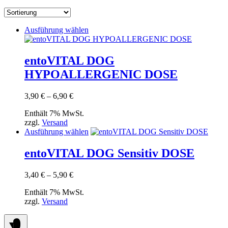
Dieses
Ausführung wählen
Produkt
weist
mehrere
entoVITAL DOG
Varianten
HYPOALLERGENIC DOSE
auf.
Die
Optionen
Preisspanne:
3,90
€
–
6,90
€
können
3,90 €
auf
Enthält 7% MwSt.
bis
der
zzgl.
Versand
6,90 €
Produktseite
Dieses
Ausführung wählen
gewählt
Produkt
werden
weist
entoVITAL DOG Sensitiv DOSE
mehrere
Varianten
Preisspanne:
3,40
€
–
5,90
€
auf.
3,40 €
Die
Enthält 7% MwSt.
bis
Optionen
zzgl.
Versand
5,90 €
können
auf
der