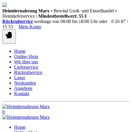
Springen
Heimtiernahrung Marx
• Bewital Groß- und Einzelhandel •
Sie
Heimlieferservice |
Mindestbestellwert: 55 €
zum
Rückrufservice
werktags von 08:00 bis 18:00 Uhr oder
0 26 87 /
Inhalt
15 53
Mein Konto
Home
Online-Shop
Wir über uns
Lieferservice
Rückrufservice
Lager
Neukunden
Angebote
Kontakt
0
Home