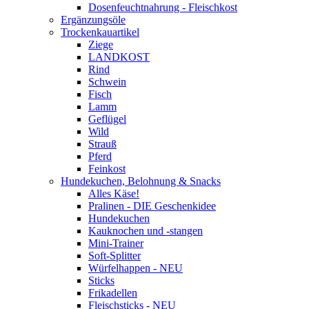
Dosenfeuchtnahrung - Fleischkost
Ergänzungsöle
Trockenkauartikel
Ziege
LANDKOST
Rind
Schwein
Fisch
Lamm
Geflügel
Wild
Strauß
Pferd
Feinkost
Hundekuchen, Belohnung & Snacks
Alles Käse!
Pralinen - DIE Geschenkidee
Hundekuchen
Kauknochen und -stangen
Mini-Trainer
Soft-Splitter
Würfelhappen - NEU
Sticks
Frikadellen
Fleischsticks - NEU