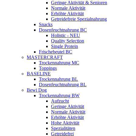
Geringe Aktivität & Senioren
Normale Aktivität
Erhöhte Aktivität
Getreidefreie Spezialnahrung
Snacks
Dosenfeuchtnahrung BC
Holistic - NEU
Quality Selection
Single Protein
Frischebeutel BC
MASTERCRAFT
Trockennahrung MC
Toppings
BASELINE
Trockennahrung BL
Dosenfeuchtnahrung BL
Bewi Dog
Trockennahrung BW
Aufzucht
Geringe Aktivität
Normale Aktivität
Erhöhte Aktivität
Hohe Aktivität
Spezialitäten
Getreidefrei