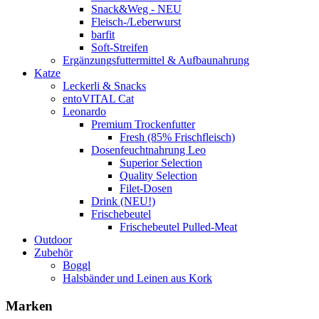
Snack&Weg - NEU
Fleisch-/Leberwurst
barfit
Soft-Streifen
Ergänzungsfuttermittel & Aufbaunahrung
Katze
Leckerli & Snacks
entoVITAL Cat
Leonardo
Premium Trockenfutter
Fresh (85% Frischfleisch)
Dosenfeuchtnahrung Leo
Superior Selection
Quality Selection
Filet-Dosen
Drink (NEU!)
Frischebeutel
Frischebeutel Pulled-Meat
Outdoor
Zubehör
Boggl
Halsbänder und Leinen aus Kork
Marken