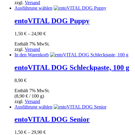
zzgl.
Versand
Dieses
Ausführung wählen
Produkt
weist
entoVITAL DOG Puppy
mehrere
Varianten
Preisspanne:
1,50
€
–
24,90
€
auf.
1,50 €
Die
Enthält 7% MwSt.
bis
Optionen
zzgl.
Versand
24,90 €
können
In den Warenkorb
auf
der
entoVITAL DOG Schleckpaste, 100 g
Produktseite
gewählt
werden
8,90
€
Enthält 7% MwSt.
(
8,90
€
/ 100 g)
zzgl.
Versand
Dieses
Ausführung wählen
Produkt
weist
entoVITAL DOG Senior
mehrere
Varianten
Preisspanne:
1,50
€
–
29,90
€
auf.