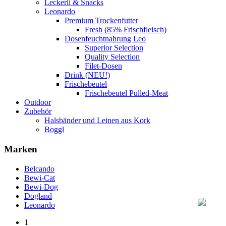
Leckerli & Snacks
Leonardo
Premium Trockenfutter
Fresh (85% Frischfleisch)
Dosenfeuchtnahrung Leo
Superior Selection
Quality Selection
Filet-Dosen
Drink (NEU!)
Frischebeutel
Frischebeutel Pulled-Meat
Outdoor
Zubehör
Halsbänder und Leinen aus Kork
Boggl
Marken
Belcando
Bewi-Cat
Bewi-Dog
Dogland
Leonardo
1