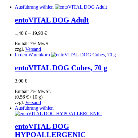
Dieses
Ausführung wählen
Produkt
weist
entoVITAL DOG Adult
mehrere
Varianten
Preisspanne:
1,40
€
–
19,90
€
auf.
1,40 €
Die
Enthält 7% MwSt.
bis
Optionen
zzgl.
Versand
19,90 €
können
In den Warenkorb
auf
der
entoVITAL DOG Cubes, 70 g
Produktseite
gewählt
werden
3,90
€
Enthält 7% MwSt.
(
0,56
€
/ 10 g)
zzgl.
Versand
Dieses
Ausführung wählen
Produkt
weist
mehrere
entoVITAL DOG
Varianten
HYPOALLERGENIC
auf.