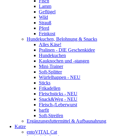
Fisch
Lamm
Geflügel
Wild
Strauß
Pferd
Feinkost
Hundekuchen, Belohnung & Snacks
Alles Käse!
Pralinen - DIE Geschenkidee
Hundekuchen
Kauknochen und -stangen
Mini-Trainer
Soft-Splitter
Würfelhappen - NEU
Sticks
Frikadellen
Fleischsticks - NEU
Snack&Weg - NEU
Fleisch-/Leberwurst
barfit
Soft-Streifen
Ergänzungsfuttermittel & Aufbaunahrung
Katze
entoVITAL Cat