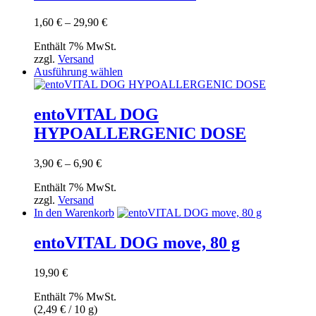
Die
Optionen
Preisspanne:
1,60
€
–
29,90
€
können
1,60 €
auf
Enthält 7% MwSt.
bis
der
zzgl.
Versand
29,90 €
Produktseite
Dieses
Ausführung wählen
gewählt
Produkt
werden
weist
mehrere
entoVITAL DOG
Varianten
HYPOALLERGENIC DOSE
auf.
Die
Optionen
Preisspanne:
3,90
€
–
6,90
€
können
3,90 €
auf
Enthält 7% MwSt.
bis
der
zzgl.
Versand
6,90 €
Produktseite
In den Warenkorb
gewählt
werden
entoVITAL DOG move, 80 g
19,90
€
Enthält 7% MwSt.
(
2,49
€
/ 10 g)