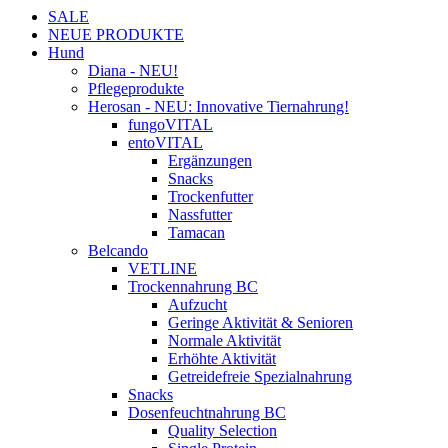
SALE
NEUE PRODUKTE
Hund
Diana - NEU!
Pflegeprodukte
Herosan - NEU: Innovative Tiernahrung!
fungoVITAL
entoVITAL
Ergänzungen
Snacks
Trockenfutter
Nassfutter
Tamacan
Belcando
VETLINE
Trockennahrung BC
Aufzucht
Geringe Aktivität & Senioren
Normale Aktivität
Erhöhte Aktivität
Getreidefreie Spezialnahrung
Snacks
Dosenfeuchtnahrung BC
Quality Selection