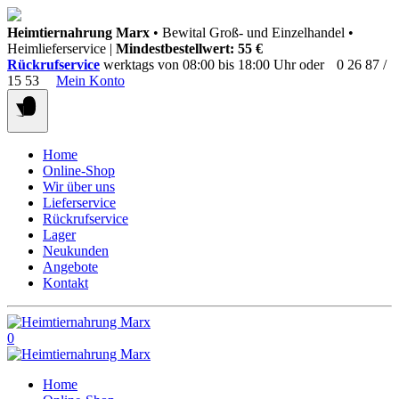
Springen
Heimtiernahrung Marx
• Bewital Groß- und Einzelhandel •
Sie
Heimlieferservice |
Mindestbestellwert: 55 €
zum
Rückrufservice
werktags von 08:00 bis 18:00 Uhr oder
0 26 87 /
Inhalt
15 53
Mein Konto
Home
Online-Shop
Wir über uns
Lieferservice
Rückrufservice
Lager
Neukunden
Angebote
Kontakt
0
Home