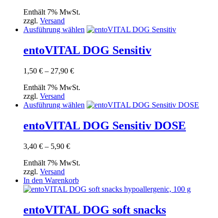
1,50 €
Die
Enthält 7% MwSt.
bis
Optionen
zzgl.
Versand
29,90 €
können
Dieses
Ausführung wählen
auf
Produkt
der
weist
entoVITAL DOG Sensitiv
Produktseite
mehrere
gewählt
Varianten
werden
Preisspanne:
1,50
€
–
27,90
€
auf.
1,50 €
Die
Enthält 7% MwSt.
bis
Optionen
zzgl.
Versand
27,90 €
können
Dieses
Ausführung wählen
auf
Produkt
der
weist
entoVITAL DOG Sensitiv DOSE
Produktseite
mehrere
gewählt
Varianten
werden
Preisspanne:
3,40
€
–
5,90
€
auf.
3,40 €
Die
Enthält 7% MwSt.
bis
Optionen
zzgl.
Versand
5,90 €
können
In den Warenkorb
auf
der
Produktseite
entoVITAL DOG soft snacks
gewählt