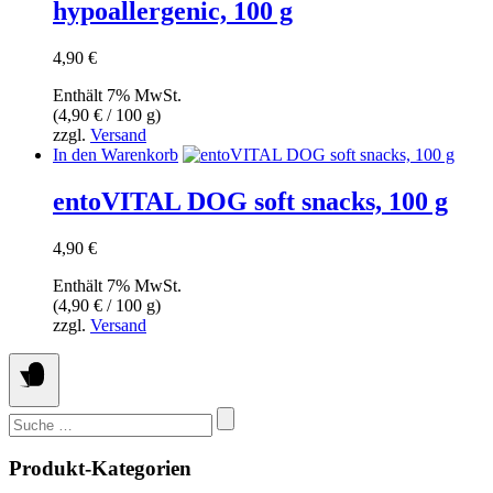
werden
hypoallergenic, 100 g
4,90
€
Enthält 7% MwSt.
(
4,90
€
/ 100 g)
zzgl.
Versand
In den Warenkorb
entoVITAL DOG soft snacks, 100 g
4,90
€
Enthält 7% MwSt.
(
4,90
€
/ 100 g)
zzgl.
Versand
Suchen
nach:
Produkt-Kategorien