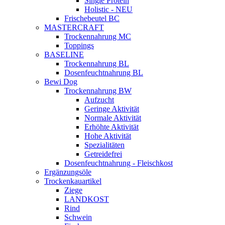
Single Protein
Holistic - NEU
Frischebeutel BC
MASTERCRAFT
Trockennahrung MC
Toppings
BASELINE
Trockennahrung BL
Dosenfeuchtnahrung BL
Bewi Dog
Trockennahrung BW
Aufzucht
Geringe Aktivität
Normale Aktivität
Erhöhte Aktivität
Hohe Aktivität
Spezialitäten
Getreidefrei
Dosenfeuchtnahrung - Fleischkost
Ergänzungsöle
Trockenkauartikel
Ziege
LANDKOST
Rind
Schwein