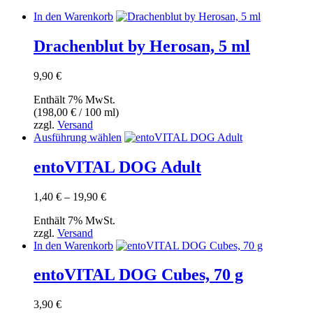
In den Warenkorb
Drachenblut by Herosan, 5 ml
9,90
€
Enthält 7% MwSt.
(
198,00
€
/ 100 ml)
zzgl.
Versand
Dieses
Ausführung wählen
Produkt
weist
entoVITAL DOG Adult
mehrere
Varianten
Preisspanne:
1,40
€
–
19,90
€
auf.
1,40 €
Die
Enthält 7% MwSt.
bis
Optionen
zzgl.
Versand
19,90 €
können
In den Warenkorb
auf
der
entoVITAL DOG Cubes, 70 g
Produktseite
gewählt
werden
3,90
€