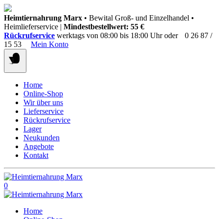
Springen
Heimtiernahrung Marx
• Bewital Groß- und Einzelhandel •
Sie
Heimlieferservice |
Mindestbestellwert: 55 €
zum
Rückrufservice
werktags von 08:00 bis 18:00 Uhr oder
0 26 87 /
Inhalt
15 53
Mein Konto
Home
Online-Shop
Wir über uns
Lieferservice
Rückrufservice
Lager
Neukunden
Angebote
Kontakt
0
Home