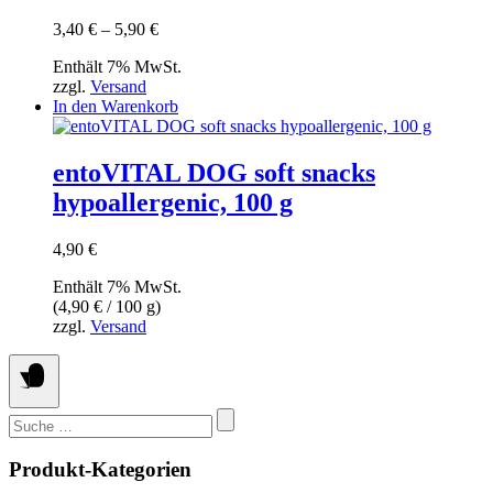
gewählt
Varianten
werden
Preisspanne:
3,40
€
–
5,90
€
auf.
3,40 €
Die
Enthält 7% MwSt.
bis
Optionen
zzgl.
Versand
5,90 €
können
In den Warenkorb
auf
der
Produktseite
entoVITAL DOG soft snacks
gewählt
werden
hypoallergenic, 100 g
4,90
€
Enthält 7% MwSt.
(
4,90
€
/ 100 g)
zzgl.
Versand
Suchen
nach:
Produkt-Kategorien