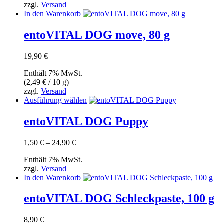
der
zzgl.
Versand
6,90 €
Produktseite
In den Warenkorb
gewählt
werden
entoVITAL DOG move, 80 g
19,90
€
Enthält 7% MwSt.
(
2,49
€
/ 10 g)
zzgl.
Versand
Dieses
Ausführung wählen
Produkt
weist
entoVITAL DOG Puppy
mehrere
Varianten
Preisspanne:
1,50
€
–
24,90
€
auf.
1,50 €
Die
Enthält 7% MwSt.
bis
Optionen
zzgl.
Versand
24,90 €
können
In den Warenkorb
auf
der
entoVITAL DOG Schleckpaste, 100 g
Produktseite
gewählt
werden
8,90
€