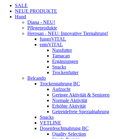
SALE
NEUE PRODUKTE
Hund
Diana - NEU!
Pflegeprodukte
Herosan - NEU: Innovative Tiernahrung!
fungoVITAL
entoVITAL
Nassfutter
Tamacan
Ergänzungen
Snacks
Trockenfutter
Belcando
Trockennahrung BC
Aufzucht
Geringe Aktivität & Senioren
Normale Aktivität
Erhöhte Aktivität
Getreidefreie Spezialnahrung
Snacks
VETLINE
Dosenfeuchtnahrung BC
Quality Selection