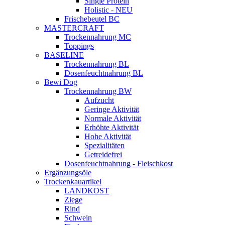
Single Protein
Holistic - NEU
Frischebeutel BC
MASTERCRAFT
Trockennahrung MC
Toppings
BASELINE
Trockennahrung BL
Dosenfeuchtnahrung BL
Bewi Dog
Trockennahrung BW
Aufzucht
Geringe Aktivität
Normale Aktivität
Erhöhte Aktivität
Hohe Aktivität
Spezialitäten
Getreidefrei
Dosenfeuchtnahrung - Fleischkost
Ergänzungsöle
Trockenkauartikel
LANDKOST
Ziege
Rind
Schwein