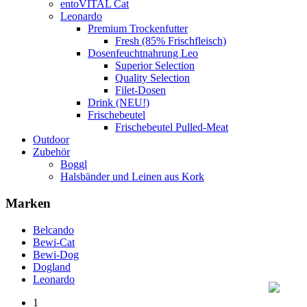
entoVITAL Cat
Leonardo
Premium Trockenfutter
Fresh (85% Frischfleisch)
Dosenfeuchtnahrung Leo
Superior Selection
Quality Selection
Filet-Dosen
Drink (NEU!)
Frischebeutel
Frischebeutel Pulled-Meat
Outdoor
Zubehör
Boggl
Halsbänder und Leinen aus Kork
Marken
Belcando
Bewi-Cat
Bewi-Dog
Dogland
Leonardo
1