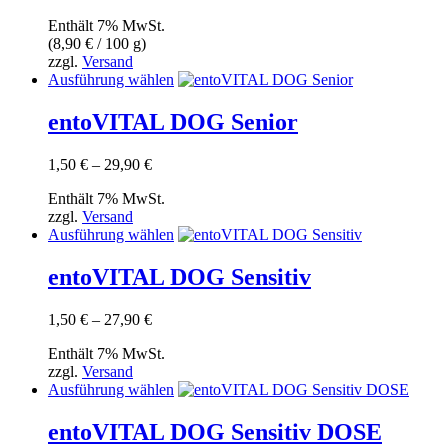
Enthält 7% MwSt.
(
8,90
€
/ 100 g)
zzgl.
Versand
Dieses
Ausführung wählen
Produkt
weist
entoVITAL DOG Senior
mehrere
Varianten
Preisspanne:
1,50
€
–
29,90
€
auf.
1,50 €
Die
Enthält 7% MwSt.
bis
Optionen
zzgl.
Versand
29,90 €
können
Dieses
Ausführung wählen
auf
Produkt
der
weist
entoVITAL DOG Sensitiv
Produktseite
mehrere
gewählt
Varianten
werden
Preisspanne:
1,50
€
–
27,90
€
auf.
1,50 €
Die
Enthält 7% MwSt.
bis
Optionen
zzgl.
Versand
27,90 €
können
Dieses
Ausführung wählen
auf
Produkt
der
weist
entoVITAL DOG Sensitiv DOSE
Produktseite
mehrere