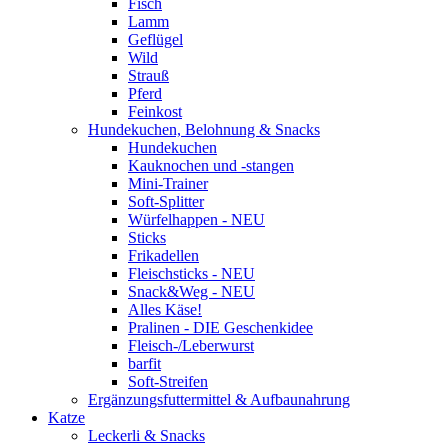
Fisch
Lamm
Geflügel
Wild
Strauß
Pferd
Feinkost
Hundekuchen, Belohnung & Snacks
Hundekuchen
Kauknochen und -stangen
Mini-Trainer
Soft-Splitter
Würfelhappen - NEU
Sticks
Frikadellen
Fleischsticks - NEU
Snack&Weg - NEU
Alles Käse!
Pralinen - DIE Geschenkidee
Fleisch-/Leberwurst
barfit
Soft-Streifen
Ergänzungsfuttermittel & Aufbaunahrung
Katze
Leckerli & Snacks