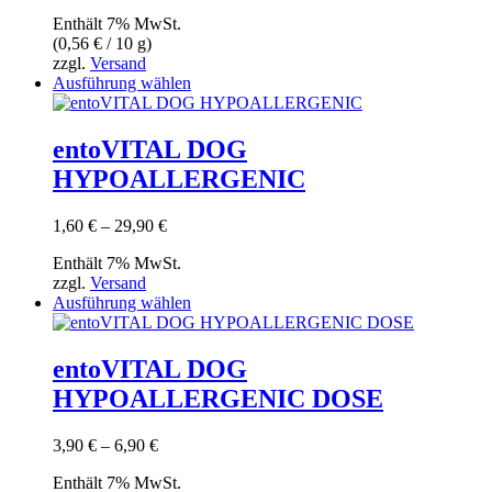
Enthält 7% MwSt.
(
0,56
€
/ 10 g)
zzgl.
Versand
Dieses
Ausführung wählen
Produkt
weist
mehrere
entoVITAL DOG
Varianten
HYPOALLERGENIC
auf.
Die
Optionen
Preisspanne:
1,60
€
–
29,90
€
können
1,60 €
auf
Enthält 7% MwSt.
bis
der
zzgl.
Versand
29,90 €
Produktseite
Dieses
Ausführung wählen
gewählt
Produkt
werden
weist
mehrere
entoVITAL DOG
Varianten
HYPOALLERGENIC DOSE
auf.
Die
Optionen
Preisspanne:
3,90
€
–
6,90
€
können
3,90 €
auf
Enthält 7% MwSt.
bis