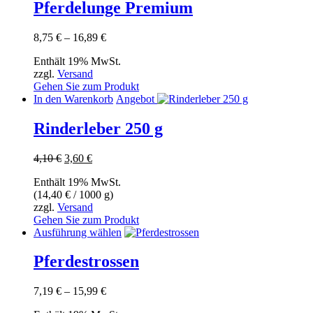
weist
Pferdelunge Premium
mehrere
Varianten
Preisspanne:
8,75
€
–
16,89
€
auf.
8,75 €
Die
Enthält 19% MwSt.
bis
Optionen
zzgl.
Versand
16,89 €
können
Gehen Sie zum Produkt
auf
In den Warenkorb
Angebot
der
Produktseite
Rinderleber 250 g
gewählt
werden
Ursprünglicher
Aktueller
4,10
€
3,60
€
Preis
Preis
Enthält 19% MwSt.
war:
ist:
(
14,40
€
/ 1000 g)
4,10 €
3,60 €.
zzgl.
Versand
Gehen Sie zum Produkt
Dieses
Ausführung wählen
Produkt
weist
Pferdestrossen
mehrere
Varianten
Preisspanne:
7,19
€
–
15,99
€
auf.
7,19 €
Die