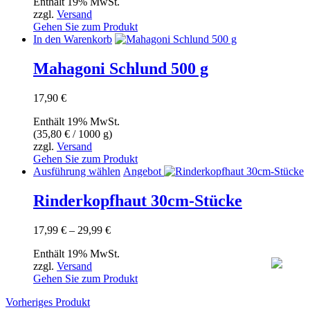
Enthält 19% MwSt.
bis
Optionen
zzgl.
Versand
15,99 €
können
Gehen Sie zum Produkt
auf
In den Warenkorb
der
Produktseite
Mahagoni Schlund 500 g
gewählt
werden
17,90
€
Enthält 19% MwSt.
(
35,80
€
/ 1000 g)
zzgl.
Versand
Gehen Sie zum Produkt
Dieses
Ausführung wählen
Angebot
Produkt
weist
Rinderkopfhaut 30cm-Stücke
mehrere
Varianten
Preisspanne:
17,99
€
–
29,99
€
auf.
17,99 €
Die
Enthält 19% MwSt.
bis
Optionen
zzgl.
Versand
29,99 €
können
Gehen Sie zum Produkt
auf
der
Vorheriges Produkt
Produktseite