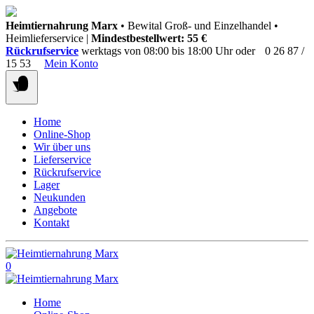
Springen
Heimtiernahrung Marx
• Bewital Groß- und Einzelhandel •
Sie
Heimlieferservice |
Mindestbestellwert: 55 €
zum
Rückrufservice
werktags von 08:00 bis 18:00 Uhr oder
0 26 87 /
Inhalt
15 53
Mein Konto
Home
Online-Shop
Wir über uns
Lieferservice
Rückrufservice
Lager
Neukunden
Angebote
Kontakt
0
Home