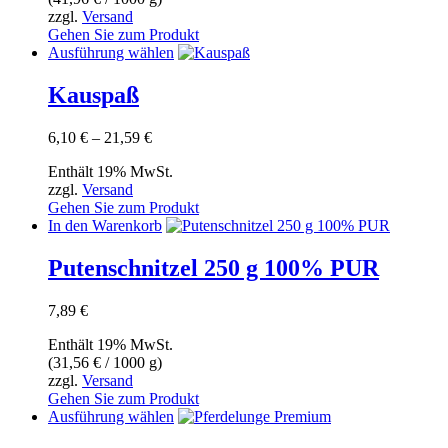
zzgl.
Versand
Gehen Sie zum Produkt
Dieses
Ausführung wählen
Produkt
weist
Kauspaß
mehrere
Varianten
Preisspanne:
6,10
€
–
21,59
€
auf.
6,10 €
Die
Enthält 19% MwSt.
bis
Optionen
zzgl.
Versand
21,59 €
können
Gehen Sie zum Produkt
auf
In den Warenkorb
der
Produktseite
Putenschnitzel 250 g 100% PUR
gewählt
werden
7,89
€
Enthält 19% MwSt.
(
31,56
€
/ 1000 g)
zzgl.
Versand
Gehen Sie zum Produkt
Dieses
Ausführung wählen
Produkt