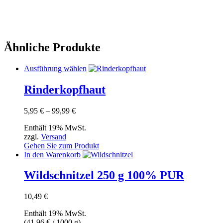
Ähnliche Produkte
Dieses
Ausführung wählen
Produkt
weist
Rinderkopfhaut
mehrere
Varianten
Preisspanne:
5,95
€
–
99,99
€
auf.
5,95 €
Die
Enthält 19% MwSt.
bis
Optionen
zzgl.
Versand
99,99 €
können
Gehen Sie zum Produkt
auf
In den Warenkorb
der
Produktseite
Wildschnitzel 250 g 100% PUR
gewählt
werden
10,49
€
Enthält 19% MwSt.
(
41,96
€
/ 1000 g)