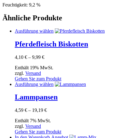
Feuchtigkeit: 9,2 %
Ähnliche Produkte
Dieses
Ausführung wählen
Produkt
weist
Pferdefleisch Biskotten
mehrere
Varianten
Preisspanne:
4,10
€
–
9,99
€
auf.
4,10 €
Die
Enthält 19% MwSt.
bis
Optionen
zzgl.
Versand
9,99 €
können
Gehen Sie zum Produkt
auf
Dieses
Ausführung wählen
der
Produkt
Produktseite
weist
Lammpansen
gewählt
mehrere
werden
Varianten
Preisspanne:
4,59
€
–
19,19
€
auf.
4,59 €
Die
Enthält 7% MwSt.
bis
Optionen
zzgl.
Versand
19,19 €
können
Gehen Sie zum Produkt
auf
In den Warenkorb
Angebot