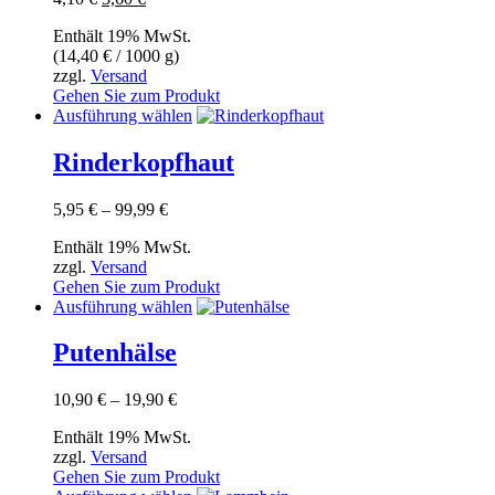
Preis
Preis
Enthält 19% MwSt.
war:
ist:
(
14,40
€
/ 1000 g)
4,10 €
3,60 €.
zzgl.
Versand
Gehen Sie zum Produkt
Dieses
Ausführung wählen
Produkt
weist
Rinderkopfhaut
mehrere
Varianten
Preisspanne:
5,95
€
–
99,99
€
auf.
5,95 €
Die
Enthält 19% MwSt.
bis
Optionen
zzgl.
Versand
99,99 €
können
Gehen Sie zum Produkt
auf
Dieses
Ausführung wählen
der
Produkt
Produktseite
weist
Putenhälse
gewählt
mehrere
werden
Varianten
Preisspanne:
10,90
€
–
19,90
€
auf.
10,90 €
Die
Enthält 19% MwSt.
bis
Optionen
zzgl.
Versand
19,90 €
können
Gehen Sie zum Produkt
auf