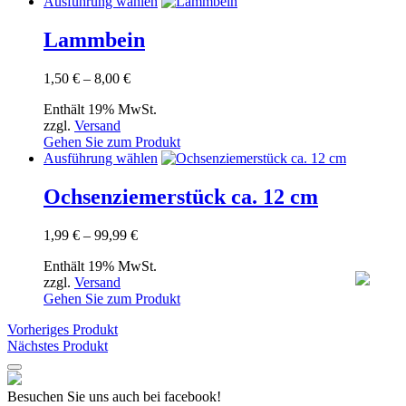
Dieses
Ausführung wählen
der
Produkt
Produktseite
weist
Lammbein
gewählt
mehrere
werden
Varianten
Preisspanne:
1,50
€
–
8,00
€
auf.
1,50 €
Die
Enthält 19% MwSt.
bis
Optionen
zzgl.
Versand
8,00 €
können
Gehen Sie zum Produkt
auf
Dieses
Ausführung wählen
der
Produkt
Produktseite
weist
Ochsenziemerstück ca. 12 cm
gewählt
mehrere
werden
Varianten
Preisspanne:
1,99
€
–
99,99
€
auf.
1,99 €
Die
Enthält 19% MwSt.
bis
Optionen
zzgl.
Versand
99,99 €
können
Gehen Sie zum Produkt
auf
der
Vorheriges Produkt
Produktseite
Nächstes Produkt
gewählt
werden
Besuchen Sie uns auch bei facebook!