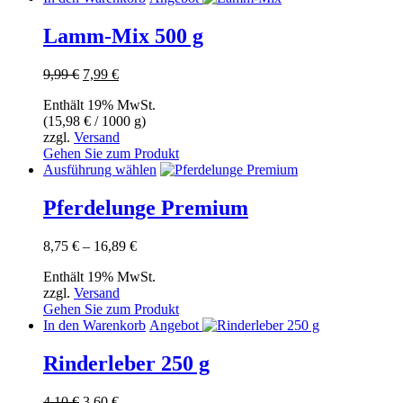
der
Produktseite
Lamm-Mix 500 g
gewählt
werden
Ursprünglicher
Aktueller
9,99
€
7,99
€
Preis
Preis
Enthält 19% MwSt.
war:
ist:
(
15,98
€
/ 1000 g)
9,99 €
7,99 €.
zzgl.
Versand
Gehen Sie zum Produkt
Dieses
Ausführung wählen
Produkt
weist
Pferdelunge Premium
mehrere
Varianten
Preisspanne:
8,75
€
–
16,89
€
auf.
8,75 €
Die
Enthält 19% MwSt.
bis
Optionen
zzgl.
Versand
16,89 €
können
Gehen Sie zum Produkt
auf
In den Warenkorb
Angebot
der
Produktseite
Rinderleber 250 g
gewählt
werden
Ursprünglicher
Aktueller
4,10
€
3,60
€