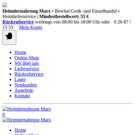
Springen
Heimtiernahrung Marx
• Bewital Groß- und Einzelhandel •
Sie
Heimlieferservice |
Mindestbestellwert: 55 €
zum
Rückrufservice
werktags von 08:00 bis 18:00 Uhr oder
0 26 87 /
Inhalt
15 53
Mein Konto
Home
Online-Shop
Wir über uns
Lieferservice
Rückrufservice
Lager
Neukunden
Angebote
Kontakt
0
Home