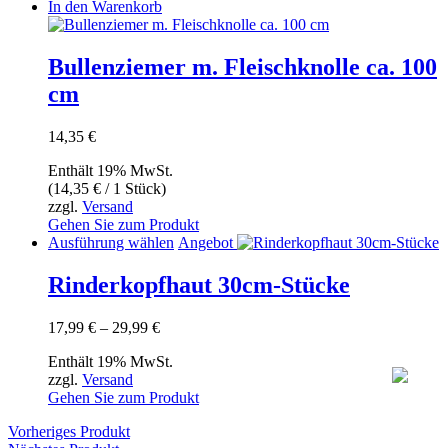
In den Warenkorb
Bullenziemer m. Fleischknolle ca. 100
cm
14,35
€
Enthält 19% MwSt.
(
14,35
€
/ 1 Stück)
zzgl.
Versand
Gehen Sie zum Produkt
Dieses
Ausführung wählen
Angebot
Produkt
weist
Rinderkopfhaut 30cm-Stücke
mehrere
Varianten
Preisspanne:
17,99
€
–
29,99
€
auf.
17,99 €
Die
Enthält 19% MwSt.
bis
Optionen
zzgl.
Versand
29,99 €
können
Gehen Sie zum Produkt
auf
der
Vorheriges Produkt
Produktseite