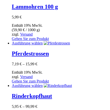
Produktseite
Lammohren 100 g
gewählt
werden
5,99
€
Enthält 19% MwSt.
(
59,90
€
/ 1000 g)
zzgl.
Versand
Gehen Sie zum Produkt
Dieses
Ausführung wählen
Produkt
weist
Pferdestrossen
mehrere
Varianten
Preisspanne:
7,19
€
–
15,99
€
auf.
7,19 €
Die
Enthält 19% MwSt.
bis
Optionen
zzgl.
Versand
15,99 €
können
Gehen Sie zum Produkt
auf
Dieses
Ausführung wählen
der
Produkt
Produktseite
weist
Rinderkopfhaut
gewählt
mehrere
werden
Varianten
Preisspanne:
5,95
€
–
99,99
€
auf.