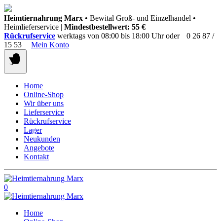
Springen
Heimtiernahrung Marx
• Bewital Groß- und Einzelhandel •
Sie
Heimlieferservice |
Mindestbestellwert: 55 €
zum
Rückrufservice
werktags von 08:00 bis 18:00 Uhr oder
0 26 87 /
Inhalt
15 53
Mein Konto
Home
Online-Shop
Wir über uns
Lieferservice
Rückrufservice
Lager
Neukunden
Angebote
Kontakt
0
Home