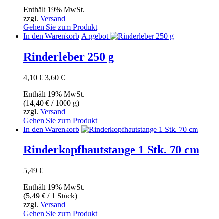
5,95 €
Die
Enthält 19% MwSt.
bis
Optionen
zzgl.
Versand
99,99 €
können
Gehen Sie zum Produkt
auf
In den Warenkorb
Angebot
der
Produktseite
Rinderleber 250 g
gewählt
werden
Ursprünglicher
Aktueller
4,10
€
3,60
€
Preis
Preis
Enthält 19% MwSt.
war:
ist:
(
14,40
€
/ 1000 g)
4,10 €
3,60 €.
zzgl.
Versand
Gehen Sie zum Produkt
In den Warenkorb
Rinderkopfhautstange 1 Stk. 70 cm
5,49
€
Enthält 19% MwSt.
(
5,49
€
/ 1 Stück)
zzgl.
Versand
Gehen Sie zum Produkt