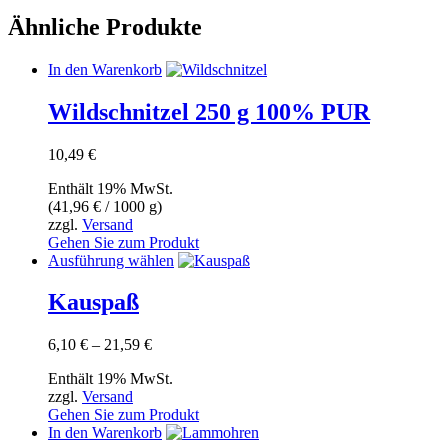
Ähnliche Produkte
In den Warenkorb
Wildschnitzel 250 g 100% PUR
10,49
€
Enthält 19% MwSt.
(
41,96
€
/ 1000 g)
zzgl.
Versand
Gehen Sie zum Produkt
Dieses
Ausführung wählen
Produkt
weist
Kauspaß
mehrere
Varianten
Preisspanne:
6,10
€
–
21,59
€
auf.
6,10 €
Die
Enthält 19% MwSt.
bis
Optionen
zzgl.
Versand
21,59 €
können
Gehen Sie zum Produkt
auf
In den Warenkorb
der