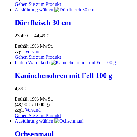
können
Gehen Sie zum Produkt
auf
Dieses
Ausführung wählen
der
Produkt
Produktseite
weist
Dörrfleisch 30 cm
gewählt
mehrere
werden
Varianten
Preisspanne:
23,49
€
–
44,49
€
auf.
23,49 €
Die
Enthält 19% MwSt.
bis
Optionen
zzgl.
Versand
44,49 €
können
Gehen Sie zum Produkt
auf
In den Warenkorb
der
Produktseite
Kaninchenohren mit Fell 100 g
gewählt
werden
4,89
€
Enthält 19% MwSt.
(
48,90
€
/ 1000 g)
zzgl.
Versand
Gehen Sie zum Produkt
Dieses
Ausführung wählen
Produkt
weist
Ochsenmaul