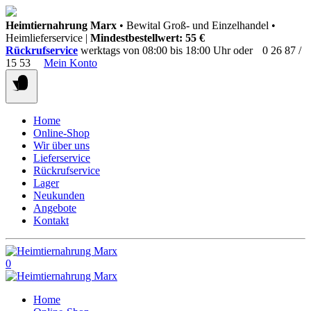
Springen
Heimtiernahrung Marx
• Bewital Groß- und Einzelhandel •
Sie
Heimlieferservice |
Mindestbestellwert: 55 €
zum
Rückrufservice
werktags von 08:00 bis 18:00 Uhr oder
0 26 87 /
Inhalt
15 53
Mein Konto
Home
Online-Shop
Wir über uns
Lieferservice
Rückrufservice
Lager
Neukunden
Angebote
Kontakt
0
Home