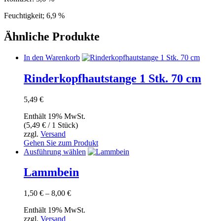
Feuchtigkeit; 6,9 %
Ähnliche Produkte
In den Warenkorb
Rinderkopfhautstange 1 Stk. 70 cm
5,49
€
Enthält 19% MwSt.
(
5,49
€
/ 1 Stück)
zzgl.
Versand
Gehen Sie zum Produkt
Dieses
Ausführung wählen
Produkt
weist
Lammbein
mehrere
Varianten
Preisspanne:
1,50
€
–
8,00
€
auf.
1,50 €
Die
Enthält 19% MwSt.
bis
Optionen
zzgl.
Versand
8,00 €