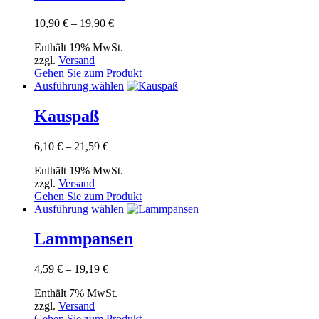
mehrere
Varianten
Preisspanne:
10,90
€
–
19,90
€
auf.
10,90 €
Die
Enthält 19% MwSt.
bis
Optionen
zzgl.
Versand
19,90 €
können
Gehen Sie zum Produkt
auf
Dieses
Ausführung wählen
der
Produkt
Produktseite
weist
Kauspaß
gewählt
mehrere
werden
Varianten
Preisspanne:
6,10
€
–
21,59
€
auf.
6,10 €
Die
Enthält 19% MwSt.
bis
Optionen
zzgl.
Versand
21,59 €
können
Gehen Sie zum Produkt
auf
Dieses
Ausführung wählen
der
Produkt
Produktseite
weist
Lammpansen
gewählt
mehrere
werden
Varianten
Preisspanne:
4,59
€
–
19,19
€
auf.
4,59 €
Die
Enthält 7% MwSt.
bis
Optionen
zzgl.
Versand
19,19 €
können
Gehen Sie zum Produkt