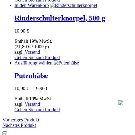
auf
In den Warenkorb
der
Produktseite
Rinderschulterknorpel, 500 g
gewählt
werden
10,90
€
Enthält 19% MwSt.
(
21,80
€
/ 1000 g)
zzgl.
Versand
Gehen Sie zum Produkt
Dieses
Ausführung wählen
Produkt
weist
Putenhälse
mehrere
Varianten
Preisspanne:
10,90
€
–
19,90
€
auf.
10,90 €
Die
Enthält 19% MwSt.
bis
Optionen
zzgl.
Versand
19,90 €
können
Gehen Sie zum Produkt
auf
der
Vorheriges Produkt
Produktseite
Nächstes Produkt
gewählt
werden