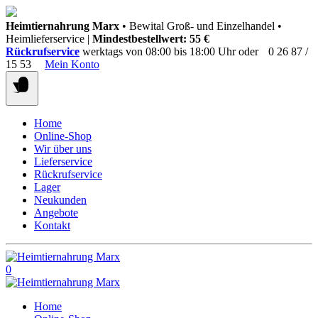
Springen
Heimtiernahrung Marx
• Bewital Groß- und Einzelhandel •
Sie
Heimlieferservice |
Mindestbestellwert: 55 €
zum
Rückrufservice
werktags von 08:00 bis 18:00 Uhr oder
0 26 87 /
Inhalt
15 53
Mein Konto
Home
Online-Shop
Wir über uns
Lieferservice
Rückrufservice
Lager
Neukunden
Angebote
Kontakt
0
Home