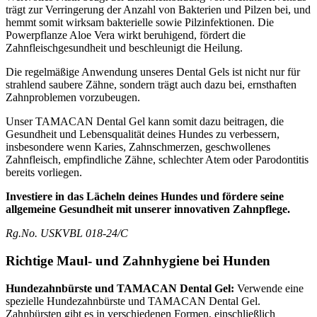
trägt zur Verringerung der Anzahl von Bakterien und Pilzen bei, und
hemmt somit wirksam bakterielle sowie Pilzinfektionen. Die
Powerpflanze Aloe Vera wirkt beruhigend, fördert die
Zahnfleischgesundheit und beschleunigt die Heilung.
Die regelmäßige Anwendung unseres Dental Gels ist nicht nur für
strahlend saubere Zähne, sondern trägt auch dazu bei, ernsthaften
Zahnproblemen vorzubeugen.
Unser TAMACAN Dental Gel kann somit dazu beitragen, die
Gesundheit und Lebensqualität deines Hundes zu verbessern,
insbesondere wenn Karies, Zahnschmerzen, geschwollenes
Zahnfleisch, empfindliche Zähne, schlechter Atem oder Parodontitis
bereits vorliegen.
Investiere in das Lächeln deines Hundes und fördere seine
allgemeine Gesundheit mit unserer innovativen Zahnpflege.
Rg.No. USKVBL 018-24/C
Richtige Maul- und Zahnhygiene bei Hunden
Hundezahnbürste und TAMACAN Dental Gel:
Verwende eine
spezielle Hundezahnbürste und TAMACAN Dental Gel.
Zahnbürsten gibt es in verschiedenen Formen, einschließlich