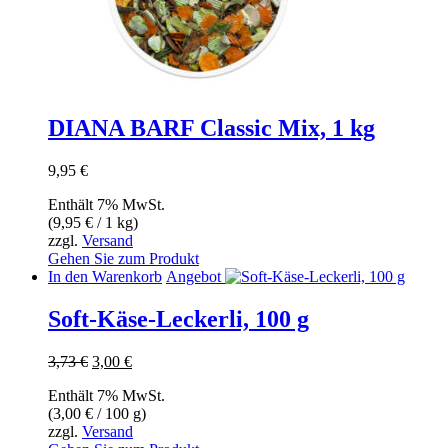
DIANA BARF Classic Mix, 1 kg
9,95
€
Enthält 7% MwSt.
(
9,95
€
/ 1 kg)
zzgl.
Versand
Gehen Sie zum Produkt
In den Warenkorb
Angebot
Soft-Käse-Leckerli, 100 g
Ursprünglicher
Aktueller
3,73
€
3,00
€
Preis
Preis
Enthält 7% MwSt.
war:
ist:
(
3,00
€
/ 100 g)
3,73 €
3,00 €.
zzgl.
Versand