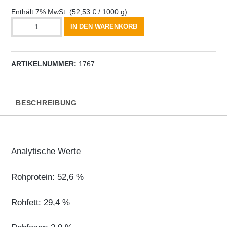
Enthält 7% MwSt.
(
52,53
€
/ 1000 g)
Ziegen-
IN DEN WARENKORB
Mini-
Trainer,
150
ARTIKELNUMMER:
1767
g
Menge
BESCHREIBUNG
Analytische Werte
Rohprotein: 52,6 %
Rohfett: 29,4 %