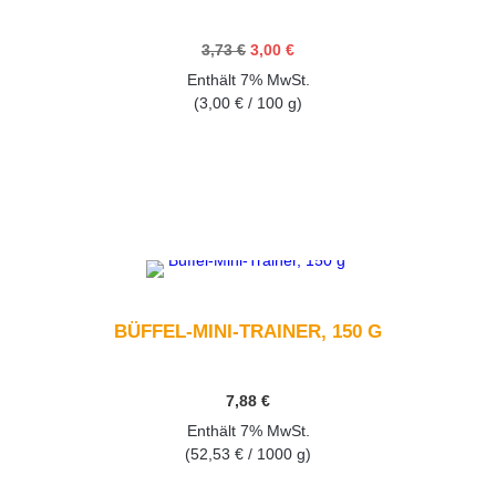
Ursprünglicher
Aktueller
3,73
€
3,00
€
Preis
Preis
Enthält 7% MwSt.
war:
ist:
3,73 €
3,00 €.
(
3,00
€
/ 100 g)
GEHEN SIE ZUM PRODUKT
BÜFFEL-MINI-TRAINER, 150 G
7,88
€
Enthält 7% MwSt.
(
52,53
€
/ 1000 g)