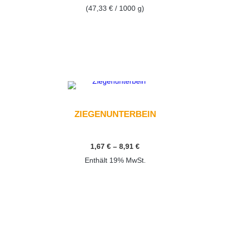
(
47,33
€
/ 1000 g)
GEHEN SIE ZUM PRODUKT
Dieses Produkt weist mehrere Varianten auf. Die Optionen können auf der Produktseite gewählt werden
ZIEGENUNTERBEIN
Preisspanne:
1,67
€
–
8,91
€
1,67 €
Enthält 19% MwSt.
bis
8,91 €
GEHEN SIE ZUM PRODUKT