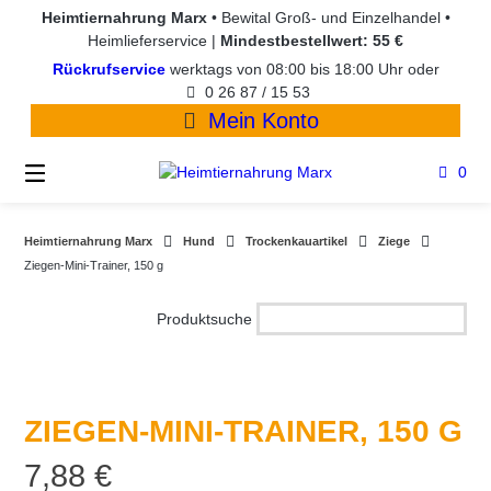
Springen
Heimtiernahrung Marx
• Bewital Groß- und Einzelhandel •
Sie
Heimlieferservice |
Mindestbestellwert: 55 €
zum
Rückrufservice
werktags von 08:00 bis 18:00 Uhr oder
Inhalt
0 26 87 / 15 53
Mein Konto
0
Heimtiernahrung Marx
Hund
Trockenkauartikel
Ziege
Ziegen-Mini-Trainer, 150 g
Produktsuche
ZIEGEN-MINI-TRAINER, 150 G
7,88
€