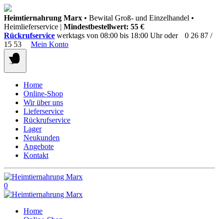
Springen
Heimtiernahrung Marx
• Bewital Groß- und Einzelhandel •
Sie
Heimlieferservice |
Mindestbestellwert: 55 €
zum
Rückrufservice
werktags von 08:00 bis 18:00 Uhr oder
0 26 87 /
Inhalt
15 53
Mein Konto
Home
Online-Shop
Wir über uns
Lieferservice
Rückrufservice
Lager
Neukunden
Angebote
Kontakt
0
Home