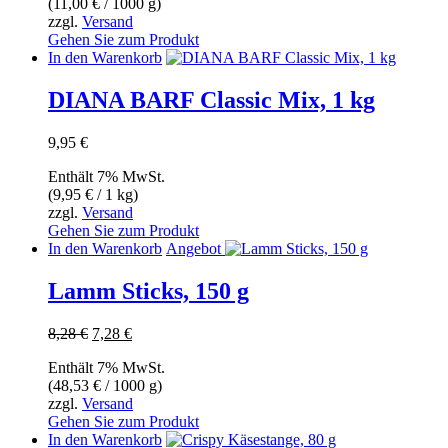
(
11,00
€
/ 1000 g)
zzgl.
Versand
Gehen Sie zum Produkt
In den Warenkorb
DIANA BARF Classic Mix, 1 kg
9,95
€
Enthält 7% MwSt.
(
9,95
€
/ 1 kg)
zzgl.
Versand
Gehen Sie zum Produkt
In den Warenkorb
Angebot
Lamm Sticks, 150 g
Ursprünglicher
Aktueller
8,28
€
7,28
€
Preis
Preis
Enthält 7% MwSt.
war:
ist:
(
48,53
€
/ 1000 g)
8,28 €
7,28 €.
zzgl.
Versand
Gehen Sie zum Produkt
In den Warenkorb