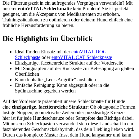
Die Fütterungszeit in ein aufregendes Vergnügen verwandeln? Mit
unserer
entoVITAL Schleckmatte
kein Problem! Sie ist perfekt
geeignet, um die Akzeptanz von Medikamenten zu erhöhen,
Trainingssituationen zu optimieren oder deinem Hund einfach eine
fröhliche Herausforderung zu bieten.
Die Highlights im Überblick
Ideal für den Einsatz mit der
entoVITAL DOG
Schleckpaste
oder
entoVITAL CAT Schleckpaste
Einzigartige, facettenreiche Struktur auf der Vorderseite
Mit Saugnäpfen auf der Rückseite zur Befestigung an glatten
Oberflächen
Kann lebhafte „Leck-Angriffe“ aushalten
Einfache Reinigung: Kann abgespült oder in die
Spülmaschine gegeben werden
Auf der Vorderseite präsentiert unsere Schleckmatte für Hunde
eine
einzigartige, facettenreiche Struktur
: Ob oktagonale Formen,
lustige Noppen, geometrische Zeilen oder puzzleartige Kreuze –
hier ist für jede Hundeschnauze oder Samtpfote das Richtige dabei.
Mit unseren Schleckpasten verwandelt sich diese Landschaft in ein
faszinierendes Geschmackslabyrinth, das dein Liebling lieben wird.
Durch das komplexe Muster frisst dein Hund langsamer und kann