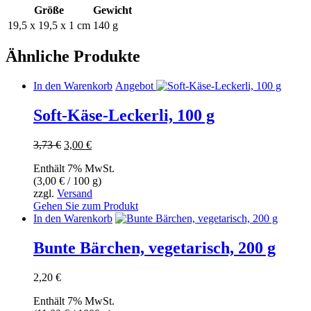
Größe
Gewicht
19,5 x 19,5 x 1 cm
140 g
Ähnliche Produkte
In den Warenkorb
Angebot
Soft-Käse-Leckerli, 100 g
Ursprünglicher
Aktueller
3,73
€
3,00
€
Preis
Preis
Enthält 7% MwSt.
war:
ist:
(
3,00
€
/ 100 g)
3,73 €
3,00 €.
zzgl.
Versand
Gehen Sie zum Produkt
In den Warenkorb
Bunte Bärchen, vegetarisch, 200 g
2,20
€
Enthält 7% MwSt.