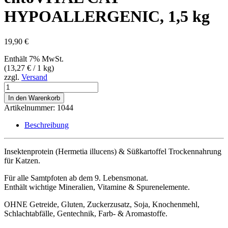
HYPOALLERGENIC, 1,5 kg
19,90
€
Enthält 7% MwSt.
(
13,27
€
/ 1 kg)
zzgl.
Versand
entoVITAL
CAT
In den Warenkorb
HYPOALLERGENIC,
Artikelnummer:
1044
1,5
kg
Beschreibung
Menge
Insektenprotein (Hermetia illucens) & Süßkartoffel Trockennahrung
für Katzen.
Für alle Samtpfoten ab dem 9. Lebensmonat.
Enthält wichtige Mineralien, Vitamine & Spurenelemente.​
OHNE Getreide, Gluten, Zuckerzusatz, Soja, Knochenmehl,
Schlachtabfälle, Gentechnik, Farb- & Aromastoffe.