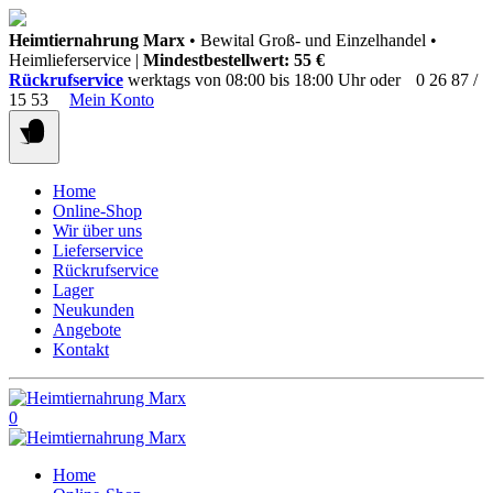
Springen
Heimtiernahrung Marx
• Bewital Groß- und Einzelhandel •
Sie
Heimlieferservice |
Mindestbestellwert: 55 €
zum
Rückrufservice
werktags von 08:00 bis 18:00 Uhr oder
0 26 87 /
Inhalt
15 53
Mein Konto
Home
Online-Shop
Wir über uns
Lieferservice
Rückrufservice
Lager
Neukunden
Angebote
Kontakt
0
Home