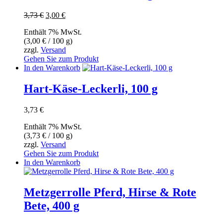
Ursprünglicher
Aktueller
3,73
€
3,00
€
Preis
Preis
Enthält 7% MwSt.
war:
ist:
(
3,00
€
/ 100 g)
3,73 €
3,00 €.
zzgl.
Versand
Gehen Sie zum Produkt
In den Warenkorb
Hart-Käse-Leckerli, 100 g
3,73
€
Enthält 7% MwSt.
(
3,73
€
/ 100 g)
zzgl.
Versand
Gehen Sie zum Produkt
In den Warenkorb
Metzgerrolle Pferd, Hirse & Rote
Bete, 400 g