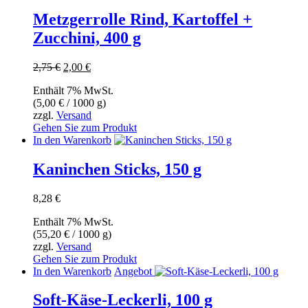
Metzgerrolle Rind, Kartoffel +
Zucchini, 400 g
Ursprünglicher
Aktueller
2,75
€
2,00
€
Preis
Preis
Enthält 7% MwSt.
war:
ist:
(
5,00
€
/ 1000 g)
2,75 €
2,00 €.
zzgl.
Versand
Gehen Sie zum Produkt
In den Warenkorb
Kaninchen Sticks, 150 g
8,28
€
Enthält 7% MwSt.
(
55,20
€
/ 1000 g)
zzgl.
Versand
Gehen Sie zum Produkt
In den Warenkorb
Angebot
Soft-Käse-Leckerli, 100 g