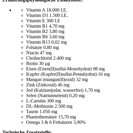
Vitamin A 18.000 I.E.
Vitamin D3 1.500 I.E.
Vitamin E 300 I.E
Vitamin B1 4,70 mg
Vitamin B2 3,80 mg
Vitamin B6 3,60 mg
Vitamin B13 0,02 mg
Folsäure 0,80 mg
Niacin 47 mg
Cholinchlorid 2.400 mg
Biotin 30 µg
Eisen (Eisen(II)sulfat-Monohydrat) 98 mg
Kupfer (Kupfer(II)sulfat-Pentahydrat) 16 mg
Mangan (mangan(II)oxid) 32 mg
Zink (Zinkoxid) 46 mg
Jod (Kalziumjodat, wasserfrei) 1,70 mg
Selen (Natriumselenit) 0,20 mg
L-Carnitin 300 mg
DL-Methionin 2.500 mg
Taurin 1.050 mg
Phantothensäure 15,70 mg
Omega 3 & 6 Fettsäuren 3,90%
Technische Zusatzstoffe: