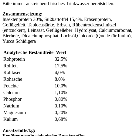
Bitte immer ausreichend frisches Trinkwasser bereitstellen.
Zusammensetzung:
Insektenprotein 30%, Süßkartoffel 15,4%, Erbsenprotein,
Geflügelfett, Tapiocastärke, Erbsen, Rübentrockenschnitzel
(entzuckert), Leinsaat, Geflügelleber- Hydrolysat, Calciumcarbonat,
Bierhefe, Dicalciumphosphat, Lachsöl,Chicorée (Quelle für Inulin),
Yucca Schidigera
Analytische Bestandteile
Wert
Rohprotein
32,5%
Rohfett
17,5%
Rohfaser
4,0%
Rohasche
8,0%
Feuchte
10,0%
Calcium
1,10%
Phosphor
0,80%
Natrium
0,10%
Magnesium
0,20%
Kalium
0,68%
Zusatzstoffe/kg:
Ernährungsphysiologische Zusatzstoffe: