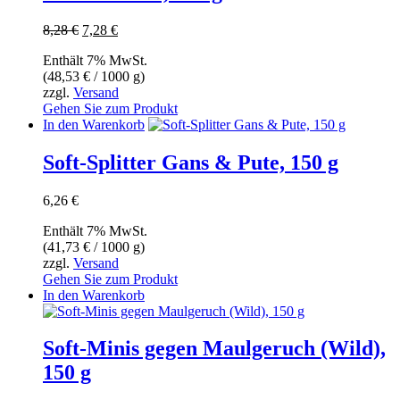
Ursprünglicher
Aktueller
8,28
€
7,28
€
Preis
Preis
Enthält 7% MwSt.
war:
ist:
(
48,53
€
/ 1000 g)
8,28 €
7,28 €.
zzgl.
Versand
Gehen Sie zum Produkt
In den Warenkorb
Soft-Splitter Gans & Pute, 150 g
6,26
€
Enthält 7% MwSt.
(
41,73
€
/ 1000 g)
zzgl.
Versand
Gehen Sie zum Produkt
In den Warenkorb
Soft-Minis gegen Maulgeruch (Wild),
150 g