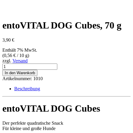
entoVITAL DOG Cubes, 70 g
3,90
€
Enthält 7% MwSt.
(
0,56
€
/ 10 g)
zzgl.
Versand
entoVITAL
DOG
In den Warenkorb
Cubes,
Artikelnummer:
1010
70
g
Beschreibung
Menge
entoVITAL DOG Cubes
Der perfekte quadratische Snack
Für kleine und große Hunde