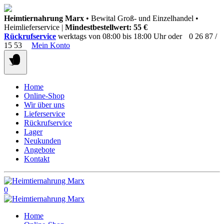
Springen
Heimtiernahrung Marx
• Bewital Groß- und Einzelhandel •
Sie
Heimlieferservice |
Mindestbestellwert: 55 €
zum
Rückrufservice
werktags von 08:00 bis 18:00 Uhr oder
0 26 87 /
Inhalt
15 53
Mein Konto
Home
Online-Shop
Wir über uns
Lieferservice
Rückrufservice
Lager
Neukunden
Angebote
Kontakt
0
Home