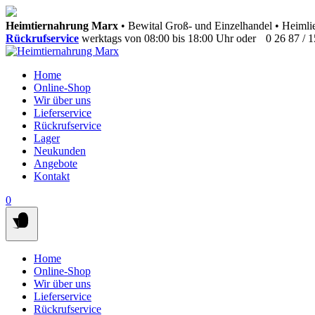
Springen
Heimtiernahrung Marx
• Bewital Groß- und Einzelhandel • Heimlie
Sie
Rückrufservice
werktags von 08:00 bis 18:00 Uhr oder
0 26 87 / 
zum
Inhalt
Home
Online-Shop
Wir über uns
Lieferservice
Rückrufservice
Lager
Neukunden
Angebote
Kontakt
0
Home
Online-Shop
Wir über uns
Lieferservice
Rückrufservice