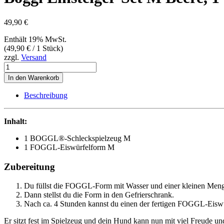
49,90
€
Enthält 19% MwSt.
(
49,90
€
/ 1 Stück)
zzgl.
Versand
Boggl
Einsteiger-
In den Warenkorb
Set
M
Beschreibung
Beere,
1
Stück
Inhalt:
Menge
1 BOGGL®-Schleckspielzeug M
1 FOGGL-Eiswürfelform M
Zubereitung
Du füllst die FOGGL-Form mit Wasser und einer kleinen Menge
Dann stellst du die Form in den Gefrierschrank.
Nach ca. 4 Stunden kannst du einen der fertigen FOGGL-Eis
Er sitzt fest im Spielzeug und dein Hund kann nun mit viel Freude un