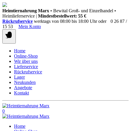
Springen
Heimtiernahrung Marx
• Bewital Groß- und Einzelhandel •
Sie
Heimlieferservice |
Mindestbestellwert: 55 €
zum
Rückrufservice
werktags von 08:00 bis 18:00 Uhr oder
0 26 87 /
Inhalt
15 53
Mein Konto
Home
Online-Shop
Wir über uns
Lieferservice
Rückrufservice
Lager
Neukunden
Angebote
Kontakt
0
Home