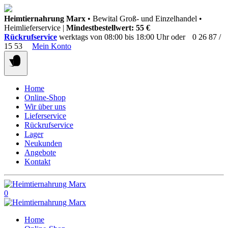
Springen
Heimtiernahrung Marx
• Bewital Groß- und Einzelhandel •
Sie
Heimlieferservice |
Mindestbestellwert: 55 €
zum
Rückrufservice
werktags von 08:00 bis 18:00 Uhr oder
0 26 87 /
Inhalt
15 53
Mein Konto
Home
Online-Shop
Wir über uns
Lieferservice
Rückrufservice
Lager
Neukunden
Angebote
Kontakt
0
Home