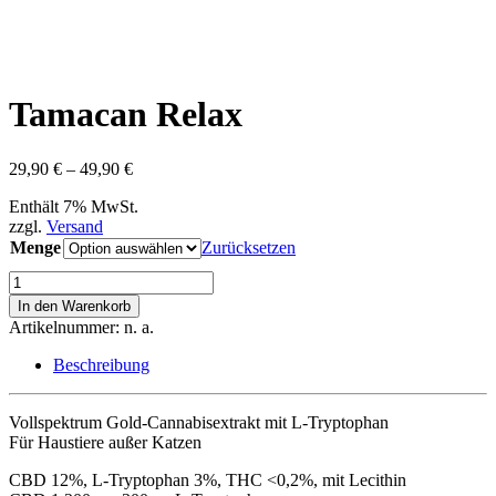
Tamacan Relax
Preisspanne:
29,90
€
–
49,90
€
29,90 €
Enthält 7% MwSt.
bis
zzgl.
Versand
49,90 €
Menge
Zurücksetzen
Tamacan
Relax
In den Warenkorb
Menge
Artikelnummer:
n. a.
Beschreibung
Vollspektrum Gold-Cannabisextrakt mit L-Tryptophan
Für Haustiere außer Katzen
CBD 12%, L-Tryptophan 3%, THC <0,2%, mit Lecithin