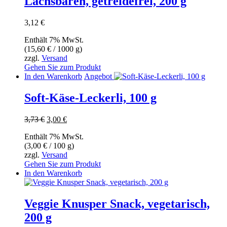
Lachsbären, getreidefrei, 200 g
3,12
€
Enthält 7% MwSt.
(
15,60
€
/ 1000 g)
zzgl.
Versand
Gehen Sie zum Produkt
In den Warenkorb
Angebot
Soft-Käse-Leckerli, 100 g
Ursprünglicher
Aktueller
3,73
€
3,00
€
Preis
Preis
Enthält 7% MwSt.
war:
ist:
(
3,00
€
/ 100 g)
3,73 €
3,00 €.
zzgl.
Versand
Gehen Sie zum Produkt
In den Warenkorb
Veggie Knusper Snack, vegetarisch,
200 g