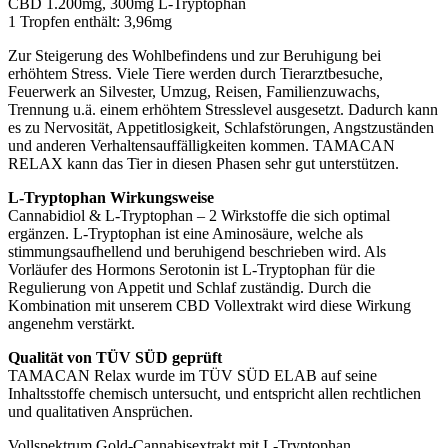
CBD 1.200mg, 300mg L-Tryptophan
1 Tropfen enthält: 3,96mg
Zur Steigerung des Wohlbefindens und zur Beruhigung bei
erhöhtem Stress. Viele Tiere werden durch Tierarztbesuche,
Feuerwerk an Silvester, Umzug, Reisen, Familienzuwachs,
Trennung u.ä. einem erhöhtem Stresslevel ausgesetzt. Dadurch kann
es zu Nervosität, Appetitlosigkeit, Schlafstörungen, Angstzuständen
und anderen Verhaltensauffälligkeiten kommen. TAMACAN
RELAX kann das Tier in diesen Phasen sehr gut unterstützen.
L-Tryptophan Wirkungsweise
Cannabidiol & L-Tryptophan – 2 Wirkstoffe die sich optimal
ergänzen. L-Tryptophan ist eine Aminosäure, welche als
stimmungsaufhellend und beruhigend beschrieben wird. Als
Vorläufer des Hormons Serotonin ist L-Tryptophan für die
Regulierung von Appetit und Schlaf zuständig. Durch die
Kombination mit unserem CBD Vollextrakt wird diese Wirkung
angenehm verstärkt.
Qualität von TÜV SÜD geprüft
TAMACAN Relax wurde im TÜV SÜD ELAB auf seine
Inhaltsstoffe chemisch untersucht, und entspricht allen rechtlichen
und qualitativen Ansprüchen.
Vollspektrum Gold-Cannabisextrakt mit L-Tryptophan