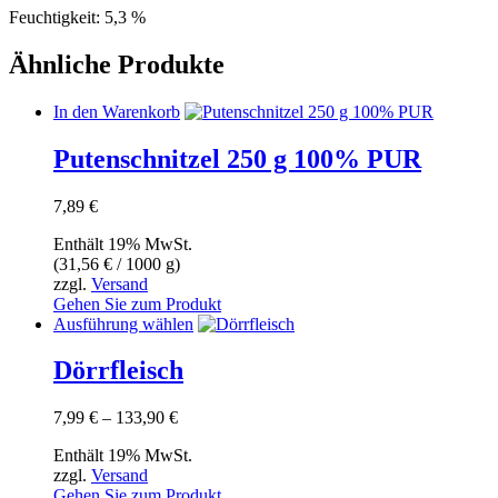
Feuchtigkeit: 5,3 %
Ähnliche Produkte
In den Warenkorb
Putenschnitzel 250 g 100% PUR
7,89
€
Enthält 19% MwSt.
(
31,56
€
/ 1000 g)
zzgl.
Versand
Gehen Sie zum Produkt
Dieses
Ausführung wählen
Produkt
weist
Dörrfleisch
mehrere
Varianten
Preisspanne:
7,99
€
–
133,90
€
auf.
7,99 €
Die
Enthält 19% MwSt.
bis
Optionen
zzgl.
Versand
133,90 €
können
Gehen Sie zum Produkt