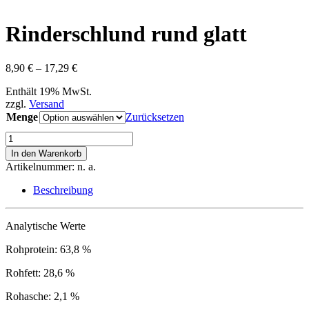
Rinderschlund rund glatt
Preisspanne:
8,90
€
–
17,29
€
8,90 €
Enthält 19% MwSt.
bis
zzgl.
Versand
17,29 €
Menge
Zurücksetzen
Rinderschlund
rund
In den Warenkorb
glatt
Artikelnummer:
n. a.
Menge
Beschreibung
Analytische Werte
Rohprotein: 63,8 %
Rohfett: 28,6 %
Rohasche: 2,1 %