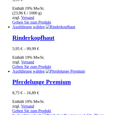
Enthält 19% MwSt.
(
23,96
€
/ 1000 g)
zzgl.
Versand
Gehen Sie zum Produkt
Dieses
Ausführung wählen
Produkt
weist
Rinderkopfhaut
mehrere
Varianten
Preisspanne:
5,95
€
–
99,99
€
auf.
5,95 €
Die
Enthält 19% MwSt.
bis
Optionen
zzgl.
Versand
99,99 €
können
Gehen Sie zum Produkt
auf
Dieses
Ausführung wählen
der
Produkt
Produktseite
weist
Pferdelunge Premium
gewählt
mehrere
werden
Varianten
Preisspanne:
8,75
€
–
16,89
€
auf.
8,75 €
Die
Enthält 19% MwSt.
bis
Optionen
zzgl.
Versand
16,89 €
können
Gehen Sie zum Produkt
auf