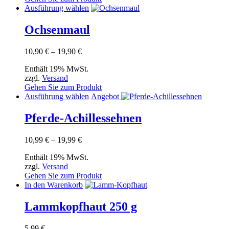
auf
Dieses
Ausführung wählen
der
Produkt
Produktseite
weist
Ochsenmaul
gewählt
mehrere
werden
Varianten
Preisspanne:
10,90
€
–
19,90
€
auf.
10,90 €
Die
Enthält 19% MwSt.
bis
Optionen
zzgl.
Versand
19,90 €
können
Gehen Sie zum Produkt
auf
Dieses
Ausführung wählen
Angebot
der
Produkt
Produktseite
weist
Pferde-Achillessehnen
gewählt
mehrere
werden
Varianten
Preisspanne:
10,99
€
–
19,99
€
auf.
10,99 €
Die
Enthält 19% MwSt.
bis
Optionen
zzgl.
Versand
19,99 €
können
Gehen Sie zum Produkt
auf
In den Warenkorb
der
Produktseite
Lammkopfhaut 250 g
gewählt
werden
5,99
€