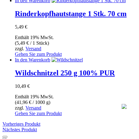
In den Warenkorb
der
Produktseite
Rinderkopfhautstange 1 Stk. 70 cm
gewählt
werden
5,49
€
Enthält 19% MwSt.
(
5,49
€
/ 1 Stück)
zzgl.
Versand
Gehen Sie zum Produkt
In den Warenkorb
Wildschnitzel 250 g 100% PUR
10,49
€
Enthält 19% MwSt.
(
41,96
€
/ 1000 g)
zzgl.
Versand
Gehen Sie zum Produkt
Vorheriges Produkt
Nächstes Produkt