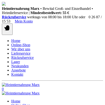
Springen
Heimtiernahrung Marx
• Bewital Groß- und Einzelhandel •
Sie
Heimlieferservice |
Mindestbestellwert: 55 €
zum
Rückrufservice
werktags von 08:00 bis 18:00 Uhr oder
0 26 87 /
Inhalt
15 53
Mein Konto
Home
Online-Shop
Wir über uns
Lieferservice
Rückrufservice
Lager
Neukunden
Angebote
Kontakt
0
Home