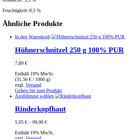
Feuchtigkeit: 8,5 %
Ähnliche Produkte
In den Warenkorb
Hühnerschnitzel 250 g 100% PUR
7,89
€
Enthält 19% MwSt.
(
31,56
€
/ 1000 g)
zzgl.
Versand
Gehen Sie zum Produkt
Dieses
Ausführung wählen
Produkt
weist
Rinderkopfhaut
mehrere
Varianten
Preisspanne:
5,95
€
–
99,99
€
auf.
5,95 €
Die
Enthält 19% MwSt.
bis
Optionen
zzgl.
Versand
99,99 €