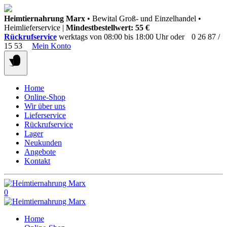
Springen
Heimtiernahrung Marx
• Bewital Groß- und Einzelhandel •
Sie
Heimlieferservice |
Mindestbestellwert: 55 €
zum
Rückrufservice
werktags von 08:00 bis 18:00 Uhr oder
0 26 87 /
Inhalt
15 53
Mein Konto
Home
Online-Shop
Wir über uns
Lieferservice
Rückrufservice
Lager
Neukunden
Angebote
Kontakt
0
Home