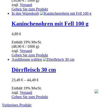
(
30,80
€
/ 1000 g)
zzgl.
Versand
Gehen Sie zum Produkt
In den Warenkorb
Kaninchenohren mit Fell 100 g
4,89
€
Enthält 19% MwSt.
(
48,90
€
/ 1000 g)
zzgl.
Versand
Gehen Sie zum Produkt
Dieses
Ausführung wählen
Produkt
weist
Dörrfleisch 30 cm
mehrere
Varianten
Preisspanne:
23,49
€
–
44,49
€
auf.
23,49 €
Die
Enthält 19% MwSt.
bis
Optionen
zzgl.
Versand
44,49 €
können
Gehen Sie zum Produkt
auf
der
Vorheriges Produkt
Produktseite