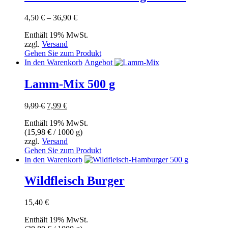
mehrere
Varianten
Preisspanne:
4,50
€
–
36,90
€
auf.
4,50 €
Die
Enthält 19% MwSt.
bis
Optionen
zzgl.
Versand
36,90 €
können
Gehen Sie zum Produkt
auf
In den Warenkorb
Angebot
der
Produktseite
Lamm-Mix 500 g
gewählt
werden
Ursprünglicher
Aktueller
9,99
€
7,99
€
Preis
Preis
Enthält 19% MwSt.
war:
ist:
(
15,98
€
/ 1000 g)
9,99 €
7,99 €.
zzgl.
Versand
Gehen Sie zum Produkt
In den Warenkorb
Wildfleisch Burger
15,40
€
Enthält 19% MwSt.