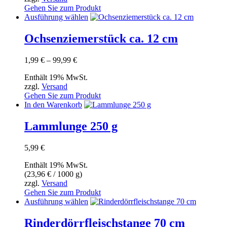
können
Gehen Sie zum Produkt
auf
Dieses
Ausführung wählen
der
Produkt
Produktseite
weist
Ochsenziemerstück ca. 12 cm
gewählt
mehrere
werden
Varianten
Preisspanne:
1,99
€
–
99,99
€
auf.
1,99 €
Die
Enthält 19% MwSt.
bis
Optionen
zzgl.
Versand
99,99 €
können
Gehen Sie zum Produkt
auf
In den Warenkorb
der
Produktseite
Lammlunge 250 g
gewählt
werden
5,99
€
Enthält 19% MwSt.
(
23,96
€
/ 1000 g)
zzgl.
Versand
Gehen Sie zum Produkt
Dieses
Ausführung wählen
Produkt
weist
Rinderdörrfleischstange 70 cm