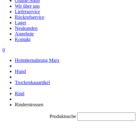
Online-Shop
Wir über uns
Lieferservice
Rückrufservice
Lager
Neukunden
Angebote
Kontakt
0
Heimtiernahrung Marx
Hund
Trockenkauartikel
Rind
Rinderstrossen
Produktsuche