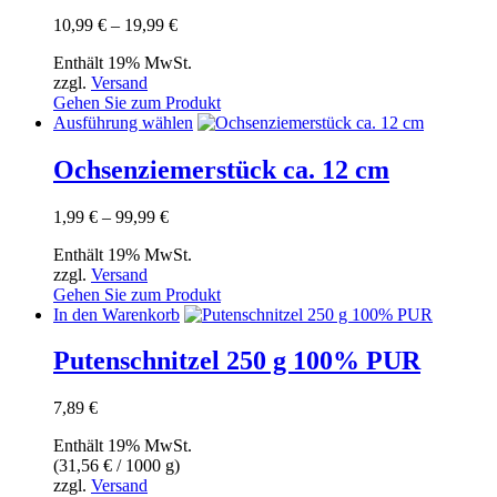
Varianten
Preisspanne:
10,99
€
–
19,99
€
auf.
10,99 €
Die
Enthält 19% MwSt.
bis
Optionen
zzgl.
Versand
19,99 €
können
Gehen Sie zum Produkt
auf
Dieses
Ausführung wählen
der
Produkt
Produktseite
weist
Ochsenziemerstück ca. 12 cm
gewählt
mehrere
werden
Varianten
Preisspanne:
1,99
€
–
99,99
€
auf.
1,99 €
Die
Enthält 19% MwSt.
bis
Optionen
zzgl.
Versand
99,99 €
können
Gehen Sie zum Produkt
auf
In den Warenkorb
der
Produktseite
Putenschnitzel 250 g 100% PUR
gewählt
werden
7,89
€
Enthält 19% MwSt.
(
31,56
€
/ 1000 g)
zzgl.
Versand