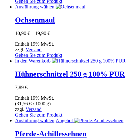
Gehen Sie zum Produkt
Dieses
Ausführung wählen
Produkt
weist
Ochsenmaul
mehrere
Varianten
Preisspanne:
10,90
€
–
19,90
€
auf.
10,90 €
Die
Enthält 19% MwSt.
bis
Optionen
zzgl.
Versand
19,90 €
können
Gehen Sie zum Produkt
auf
In den Warenkorb
der
Produktseite
Hühnerschnitzel 250 g 100% PUR
gewählt
werden
7,89
€
Enthält 19% MwSt.
(
31,56
€
/ 1000 g)
zzgl.
Versand
Gehen Sie zum Produkt
Dieses
Ausführung wählen
Angebot
Produkt
weist
Pferde-Achillessehnen
mehrere