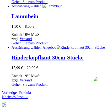
Gehen Sie zum Produkt
Dieses
Ausführung wählen
Produkt
weist
Lammbein
mehrere
Varianten
Preisspanne:
1,50
€
–
8,00
€
auf.
1,50 €
Die
Enthält 19% MwSt.
bis
Optionen
zzgl.
Versand
8,00 €
können
Gehen Sie zum Produkt
auf
Dieses
Ausführung wählen
Angebot
der
Produkt
Produktseite
weist
Rinderkopfhaut 30cm-Stücke
gewählt
mehrere
werden
Varianten
Preisspanne:
17,99
€
–
29,99
€
auf.
17,99 €
Die
Enthält 19% MwSt.
bis
Optionen
zzgl.
Versand
29,99 €
können
Gehen Sie zum Produkt
auf
der
Vorheriges Produkt
Produktseite
Nächstes Produkt
gewählt
werden