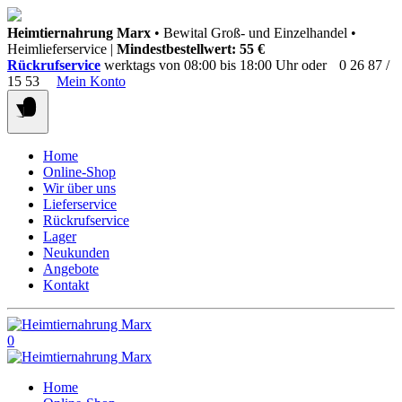
Springen
Heimtiernahrung Marx
• Bewital Groß- und Einzelhandel •
Sie
Heimlieferservice |
Mindestbestellwert: 55 €
zum
Rückrufservice
werktags von 08:00 bis 18:00 Uhr oder
0 26 87 /
Inhalt
15 53
Mein Konto
Home
Online-Shop
Wir über uns
Lieferservice
Rückrufservice
Lager
Neukunden
Angebote
Kontakt
0
Home