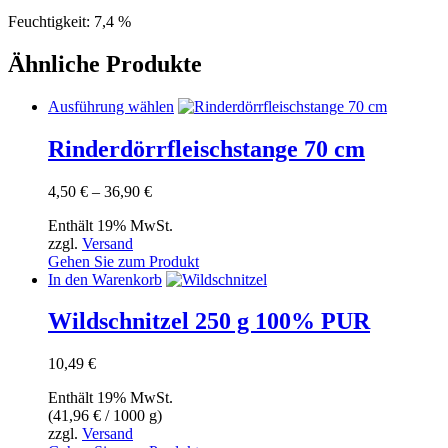
Feuchtigkeit: 7,4 %
Ähnliche Produkte
Dieses
Ausführung wählen
Produkt
weist
Rinderdörrfleischstange 70 cm
mehrere
Varianten
Preisspanne:
4,50
€
–
36,90
€
auf.
4,50 €
Die
Enthält 19% MwSt.
bis
Optionen
zzgl.
Versand
36,90 €
können
Gehen Sie zum Produkt
auf
In den Warenkorb
der
Produktseite
Wildschnitzel 250 g 100% PUR
gewählt
werden
10,49
€
Enthält 19% MwSt.
(
41,96
€
/ 1000 g)
zzgl.
Versand