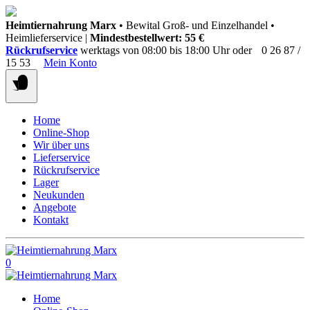
Springen
Heimtiernahrung Marx
• Bewital Groß- und Einzelhandel •
Sie
Heimlieferservice |
Mindestbestellwert: 55 €
zum
Rückrufservice
werktags von 08:00 bis 18:00 Uhr oder
0 26 87 /
Inhalt
15 53
Mein Konto
Home
Online-Shop
Wir über uns
Lieferservice
Rückrufservice
Lager
Neukunden
Angebote
Kontakt
0
Home