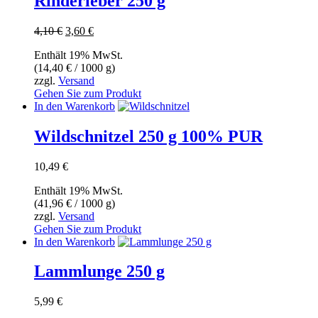
Rinderleber 250 g
Ursprünglicher
Aktueller
4,10
€
3,60
€
Preis
Preis
Enthält 19% MwSt.
war:
ist:
(
14,40
€
/ 1000 g)
4,10 €
3,60 €.
zzgl.
Versand
Gehen Sie zum Produkt
In den Warenkorb
Wildschnitzel 250 g 100% PUR
10,49
€
Enthält 19% MwSt.
(
41,96
€
/ 1000 g)
zzgl.
Versand
Gehen Sie zum Produkt
In den Warenkorb
Lammlunge 250 g
5,99
€