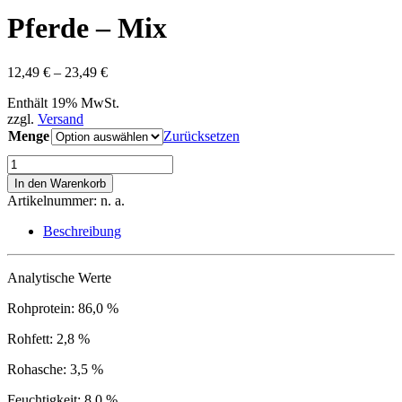
Pferde – Mix
Preisspanne:
12,49
€
–
23,49
€
12,49 €
Enthält 19% MwSt.
bis
zzgl.
Versand
23,49 €
Menge
Zurücksetzen
Pferde
-
In den Warenkorb
Mix
Artikelnummer:
n. a.
Menge
Beschreibung
Analytische Werte
Rohprotein: 86,0 %
Rohfett: 2,8 %
Rohasche: 3,5 %
Feuchtigkeit: 8,0 %