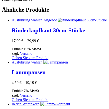
Ähnliche Produkte
Dieses
Ausführung wählen
Angebot
Produkt
weist
Rinderkopfhaut 30cm-Stücke
mehrere
Varianten
Preisspanne:
17,99
€
–
29,99
€
auf.
17,99 €
Die
Enthält 19% MwSt.
bis
Optionen
zzgl.
Versand
29,99 €
können
Gehen Sie zum Produkt
auf
Dieses
Ausführung wählen
der
Produkt
Produktseite
weist
Lammpansen
gewählt
mehrere
werden
Varianten
Preisspanne:
4,59
€
–
19,19
€
auf.
4,59 €
Die
Enthält 7% MwSt.
bis
Optionen
zzgl.
Versand
19,19 €
können
Gehen Sie zum Produkt
auf
In den Warenkorb
der