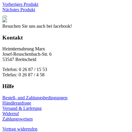
der
Vorheriges Produkt
Produktseite
Nächstes Produkt
gewählt
werden
Besuchen Sie uns auch bei facebook!
Kontakt
Heimtiernahrung Marx
Josef-Reuschenbach-Str. 6
53547 Breitscheid
Telefon: 0 26 87 / 15 53
Telefax: 0 26 87 / 4 58
Hilfe
Bestell- und Zahlungsbedingungen
Händleranfrage
Versand & Lieferung
Widerruf
Zahlungsweisen
Vertrag widerrufen