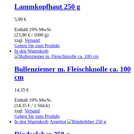
Produktseite
Lammkopfhaut 250 g
gewählt
werden
5,99
€
Enthält 19% MwSt.
(
23,96
€
/ 1000 g)
zzgl.
Versand
Gehen Sie zum Produkt
In den Warenkorb
Bullenziemer m. Fleischknolle ca. 100
cm
14,35
€
Enthält 19% MwSt.
(
14,35
€
/ 1 Stück)
zzgl.
Versand
Gehen Sie zum Produkt
In den Warenkorb
Angebot