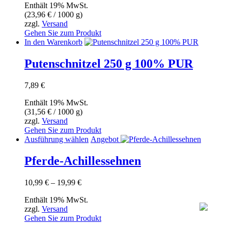
Enthält 19% MwSt.
(
23,96
€
/ 1000 g)
zzgl.
Versand
Gehen Sie zum Produkt
In den Warenkorb
Putenschnitzel 250 g 100% PUR
7,89
€
Enthält 19% MwSt.
(
31,56
€
/ 1000 g)
zzgl.
Versand
Gehen Sie zum Produkt
Dieses
Ausführung wählen
Angebot
Produkt
weist
Pferde-Achillessehnen
mehrere
Varianten
Preisspanne:
10,99
€
–
19,99
€
auf.
10,99 €
Die
Enthält 19% MwSt.
bis
Optionen
zzgl.
Versand
19,99 €
können
Gehen Sie zum Produkt
auf