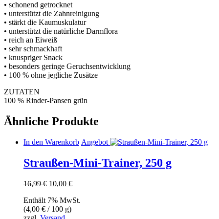
• schonend getrocknet
• unterstützt die Zahnreinigung
• stärkt die Kaumuskulatur
• unterstützt die natürliche Darmflora
• reich an Eiweiß
• sehr schmackhaft
• knuspriger Snack
• besonders geringe Geruchsentwicklung
• 100 % ohne jegliche Zusätze
ZUTATEN
100 % Rinder-Pansen grün
Ähnliche Produkte
In den Warenkorb
Angebot
Straußen-Mini-Trainer, 250 g
Ursprünglicher
Aktueller
16,99
€
10,00
€
Preis
Preis
Enthält 7% MwSt.
war:
ist:
(
4,00
€
/ 100 g)
16,99 €
10,00 €.
zzgl.
Versand