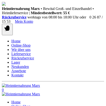
Springen
Heimtiernahrung Marx
• Bewital Groß- und Einzelhandel •
Sie
Heimlieferservice |
Mindestbestellwert: 55 €
zum
Rückrufservice
werktags von 08:00 bis 18:00 Uhr oder
0 26 87 /
Inhalt
15 53
Mein Konto
Home
Online-Shop
Wir über uns
Lieferservice
Rückrufservice
Lager
Neukunden
Angebote
Kontakt
0
Home