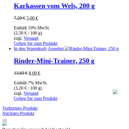
Karkassen vom Wels, 200 g
Ursprünglicher
Aktueller
7,20
€
5,00
€
Preis
Preis
Enthält 19% MwSt.
war:
ist:
(
2,50
€
/ 100 g)
7,20 €
5,00 €.
zzgl.
Versand
Gehen Sie zum Produkt
In den Warenkorb
Angebot
Rinder-Mini-Trainer, 250 g
Ursprünglicher
Aktueller
13,69
€
8,00
€
Preis
Preis
Enthält 7% MwSt.
war:
ist:
(
3,20
€
/ 100 g)
13,69 €
8,00 €.
zzgl.
Versand
Gehen Sie zum Produkt
Vorheriges Produkt
Nächstes Produkt