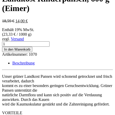
(Eimer)
Ursprünglicher
Aktueller
18,59
€
14,00
€
Preis
Preis
Enthält 19% MwSt.
war:
ist:
(
23,33
€
/ 1000 g)
18,59 €
14,00 €.
zzgl.
Versand
Landkost
Rinderpansen,
In den Warenkorb
600
Artikelnummer:
1070
g
(Eimer)
Beschreibung
Menge
Unser grüner Landkost Pansen wird schonend getrocknet und frisch
verarbeitet, dadurch
kommt es zu einer besonders geringen Geruchsentwicklung. Grüner
Pansen unterstützt die
natürliche Darmflora und kann sich positiv auf die Verdauung
auswirken. Durch das Kauen
wird die Kaumuskulatur gestärkt und die Zahnreinigung gefördert.
VORTEILE