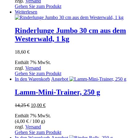
zzgl.
Versand
18,60 €
Produktseite
Gehen Sie zum Produkt
gewählt
Weiterlesen
werden
Rinderlunge Jumbo 30 cm aus dem
Westerwald, 1 kg
18,60
€
Enthält 7% MwSt.
zzgl.
Versand
Gehen Sie zum Produkt
In den Warenkorb
Angebot
Lamm-Mini-Trainer, 250 g
Ursprünglicher
Aktueller
14,25
€
10,00
€
Preis
Preis
Enthält 7% MwSt.
war:
ist:
(
4,00
€
/ 100 g)
14,25 €
10,00 €.
zzgl.
Versand
Gehen Sie zum Produkt
In den Warenkorb
Angebot