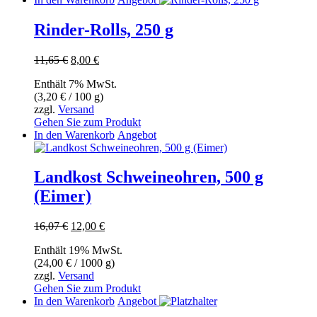
Rinder-Rolls, 250 g
Ursprünglicher
Aktueller
11,65
€
8,00
€
Preis
Preis
Enthält 7% MwSt.
war:
ist:
(
3,20
€
/ 100 g)
11,65 €
8,00 €.
zzgl.
Versand
Gehen Sie zum Produkt
In den Warenkorb
Angebot
Landkost Schweineohren, 500 g
(Eimer)
Ursprünglicher
Aktueller
16,07
€
12,00
€
Preis
Preis
Enthält 19% MwSt.
war:
ist:
(
24,00
€
/ 1000 g)
16,07 €
12,00 €.
zzgl.
Versand
Gehen Sie zum Produkt
In den Warenkorb
Angebot