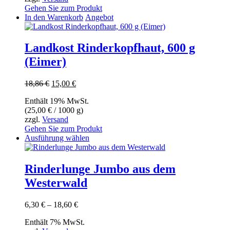
Gehen Sie zum Produkt
In den Warenkorb
Angebot
Landkost Rinderkopfhaut, 600 g
(Eimer)
Ursprünglicher
Aktueller
18,86
€
15,00
€
Preis
Preis
Enthält 19% MwSt.
war:
ist:
(
25,00
€
/ 1000 g)
18,86 €
15,00 €.
zzgl.
Versand
Gehen Sie zum Produkt
Dieses
Ausführung wählen
Produkt
weist
mehrere
Rinderlunge Jumbo aus dem
Varianten
Westerwald
auf.
Die
Optionen
Preisspanne:
6,30
€
–
18,60
€
können
6,30 €
auf
Enthält 7% MwSt.
bis
der