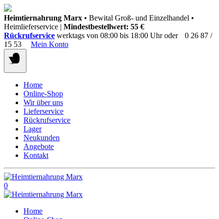
Springen
Heimtiernahrung Marx
• Bewital Groß- und Einzelhandel •
Sie
Heimlieferservice |
Mindestbestellwert: 55 €
zum
Rückrufservice
werktags von 08:00 bis 18:00 Uhr oder
0 26 87 /
Inhalt
15 53
Mein Konto
Home
Online-Shop
Wir über uns
Lieferservice
Rückrufservice
Lager
Neukunden
Angebote
Kontakt
0
Home