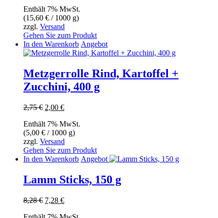
Enthält 7% MwSt.
(
15,60
€
/ 1000 g)
zzgl.
Versand
Gehen Sie zum Produkt
In den Warenkorb
Angebot
Metzgerrolle Rind, Kartoffel +
Zucchini, 400 g
Ursprünglicher
Aktueller
2,75
€
2,00
€
Preis
Preis
Enthält 7% MwSt.
war:
ist:
(
5,00
€
/ 1000 g)
2,75 €
2,00 €.
zzgl.
Versand
Gehen Sie zum Produkt
In den Warenkorb
Angebot
Lamm Sticks, 150 g
Ursprünglicher
Aktueller
8,28
€
7,28
€
Preis
Preis
Enthält 7% MwSt.
war:
ist: