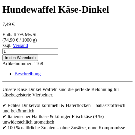
Hundewaffel Käse-Dinkel
7,49
€
Enthält 7% MwSt.
(
74,90
€
/ 1000 g)
zzgl.
Versand
Hundewaffel
Käse-
In den Warenkorb
Dinkel
Artikelnummer:
1168
Menge
Beschreibung
Unsere Käse-Dinkel Waffeln sind die perfekte Belohnung für
käsebegeisterte Vierbeiner.
✔ Echtes Dinkelvollkornmehl & Haferflocken – ballaststoffreich
und bekömmlich
✔ Italienischer Hartkäse & körniger Frischkäse (9 %) –
unwiderstehlich aromatisch
✔ 100 % natürliche Zutaten – ohne Zusätze, ohne Kompromisse