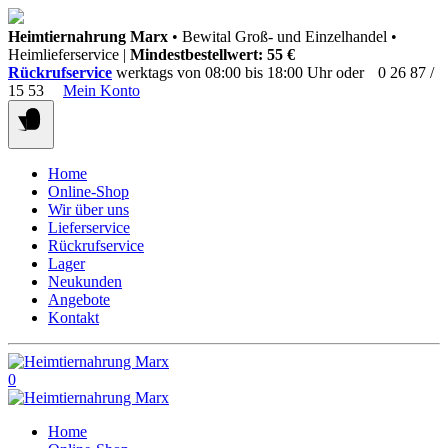
Springen
Heimtiernahrung Marx
• Bewital Groß- und Einzelhandel •
Sie
Heimlieferservice |
Mindestbestellwert: 55 €
zum
Rückrufservice
werktags von 08:00 bis 18:00 Uhr oder
0 26 87 /
Inhalt
15 53
Mein Konto
Home
Online-Shop
Wir über uns
Lieferservice
Rückrufservice
Lager
Neukunden
Angebote
Kontakt
0
Home