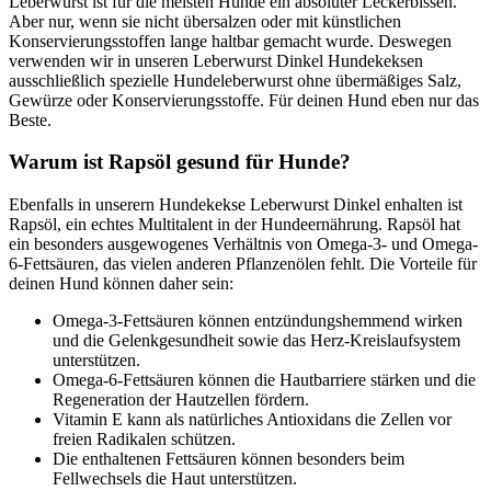
Leberwurst ist für die meisten Hunde ein absoluter Leckerbissen.
Aber nur, wenn sie nicht übersalzen oder mit künstlichen
Konservierungsstoffen lange haltbar gemacht wurde. Deswegen
verwenden wir in unseren Leberwurst Dinkel Hundekeksen
ausschließlich spezielle Hundeleberwurst ohne übermäßiges Salz,
Gewürze oder Konservierungsstoffe. Für deinen Hund eben nur das
Beste.
Warum ist Rapsöl gesund für Hunde?
Ebenfalls in unserern Hundekekse Leberwurst Dinkel enhalten ist
Rapsöl, ein echtes Multitalent in der Hundeernährung. Rapsöl hat
ein besonders ausgewogenes Verhältnis von Omega-3- und Omega-
6-Fettsäuren, das vielen anderen Pflanzenölen fehlt. Die Vorteile für
deinen Hund können daher sein:
Omega-3-Fettsäuren können entzündungshemmend wirken
und die Gelenkgesundheit sowie das Herz-Kreislaufsystem
unterstützen.
Omega-6-Fettsäuren können die Hautbarriere stärken und die
Regeneration der Hautzellen fördern.
Vitamin E kann als natürliches Antioxidans die Zellen vor
freien Radikalen schützen.
Die enthaltenen Fettsäuren können besonders beim
Fellwechsels die Haut unterstützen.