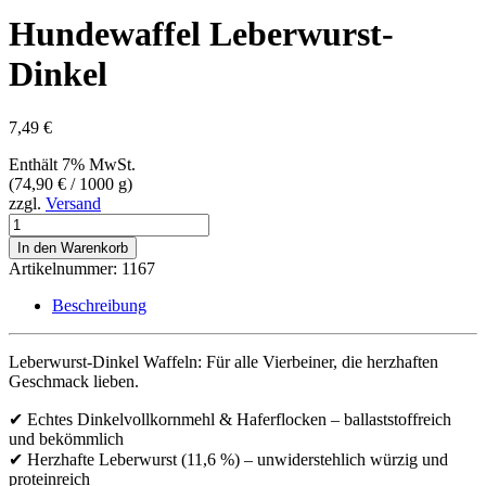
Hundewaffel Leberwurst-
Dinkel
7,49
€
Enthält 7% MwSt.
(
74,90
€
/ 1000 g)
zzgl.
Versand
Hundewaffel
Leberwurst-
In den Warenkorb
Dinkel
Artikelnummer:
1167
Menge
Beschreibung
Leberwurst-Dinkel Waffeln: Für alle Vierbeiner, die herzhaften
Geschmack lieben.
✔ Echtes Dinkelvollkornmehl & Haferflocken – ballaststoffreich
und bekömmlich
✔ Herzhafte Leberwurst (11,6 %) – unwiderstehlich würzig und
proteinreich