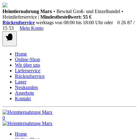
Springen
Heimtiernahrung Marx
• Bewital Groß- und Einzelhandel •
Sie
Heimlieferservice |
Mindestbestellwert: 55 €
zum
Rückrufservice
werktags von 08:00 bis 18:00 Uhr oder
0 26 87 /
Inhalt
15 53
Mein Konto
Home
Online-Shop
Wir über uns
Lieferservice
Rückrufservice
Lager
Neukunden
Angebote
Kontakt
0
Home