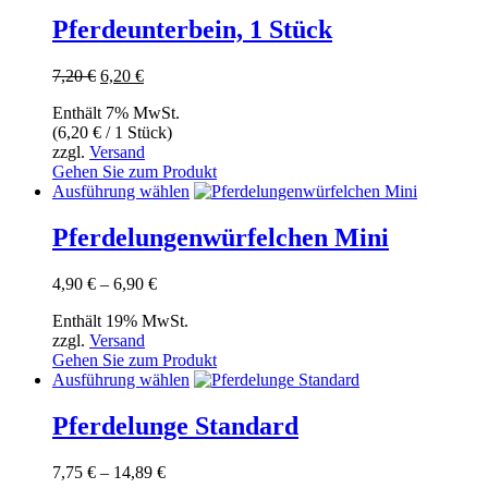
Pferdeunterbein, 1 Stück
Ursprünglicher
Aktueller
7,20
€
6,20
€
Preis
Preis
Enthält 7% MwSt.
war:
ist:
(
6,20
€
/ 1 Stück)
7,20 €
6,20 €.
zzgl.
Versand
Gehen Sie zum Produkt
Dieses
Ausführung wählen
Produkt
weist
Pferdelungenwürfelchen Mini
mehrere
Varianten
Preisspanne:
4,90
€
–
6,90
€
auf.
4,90 €
Die
Enthält 19% MwSt.
bis
Optionen
zzgl.
Versand
6,90 €
können
Gehen Sie zum Produkt
auf
Dieses
Ausführung wählen
der
Produkt
Produktseite
weist
Pferdelunge Standard
gewählt
mehrere
werden
Varianten
Preisspanne:
7,75
€
–
14,89
€
auf.