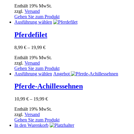
7,75 €
Die
Enthält 19% MwSt.
bis
Optionen
zzgl.
Versand
14,89 €
können
Gehen Sie zum Produkt
auf
Dieses
Ausführung wählen
der
Produkt
Produktseite
weist
Pferdefilet
gewählt
mehrere
werden
Varianten
Preisspanne:
8,99
€
–
19,99
€
auf.
8,99 €
Die
Enthält 19% MwSt.
bis
Optionen
zzgl.
Versand
19,99 €
können
Gehen Sie zum Produkt
auf
Dieses
Ausführung wählen
Angebot
der
Produkt
Produktseite
weist
Pferde-Achillessehnen
gewählt
mehrere
werden
Varianten
Preisspanne:
10,99
€
–
19,99
€
auf.
10,99 €
Die
Enthält 19% MwSt.
bis
Optionen
zzgl.
Versand
19,99 €
können
Gehen Sie zum Produkt
auf
In den Warenkorb
der
Produktseite