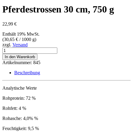
Pferdestrossen 30 cm, 750 g
22,99
€
Enthält 19% MwSt.
(
30,65
€
/ 1000 g)
zzgl.
Versand
Pferdestrossen
30
In den Warenkorb
cm,
Artikelnummer:
845
750
g
Beschreibung
Menge
Analytische Werte
Rohprotein: 72 %
Rohfett: 4 %
Rohasche: 4,0% %
Feuchtigkeit: 9,5 %