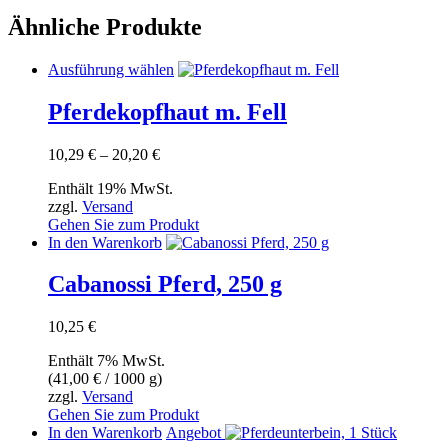
Ähnliche Produkte
Dieses
Ausführung wählen
Produkt
weist
Pferdekopfhaut m. Fell
mehrere
Varianten
Preisspanne:
10,29
€
–
20,20
€
auf.
10,29 €
Die
Enthält 19% MwSt.
bis
Optionen
zzgl.
Versand
20,20 €
können
Gehen Sie zum Produkt
auf
In den Warenkorb
der
Produktseite
Cabanossi Pferd, 250 g
gewählt
werden
10,25
€
Enthält 7% MwSt.
(
41,00
€
/ 1000 g)
zzgl.
Versand
Gehen Sie zum Produkt
In den Warenkorb
Angebot