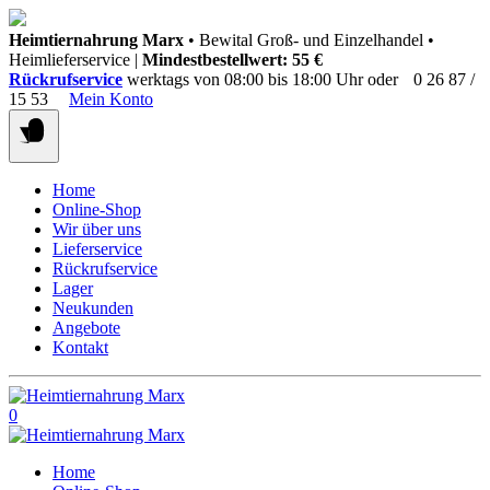
Springen
Heimtiernahrung Marx
• Bewital Groß- und Einzelhandel •
Sie
Heimlieferservice |
Mindestbestellwert: 55 €
zum
Rückrufservice
werktags von 08:00 bis 18:00 Uhr oder
0 26 87 /
Inhalt
15 53
Mein Konto
Home
Online-Shop
Wir über uns
Lieferservice
Rückrufservice
Lager
Neukunden
Angebote
Kontakt
0
Home