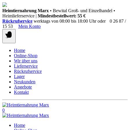
Springen
Heimtiernahrung Marx
• Bewital Groß- und Einzelhandel •
Sie
Heimlieferservice |
Mindestbestellwert: 55 €
zum
Rückrufservice
werktags von 08:00 bis 18:00 Uhr oder
0 26 87 /
Inhalt
15 53
Mein Konto
Home
Online-Shop
Wir über uns
Lieferservice
Rückrufservice
Lager
Neukunden
Angebote
Kontakt
0
Home