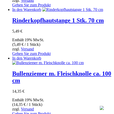
zzgl.
Versand
19,90 €
können
Gehen Sie zum Produkt
auf
In den Warenkorb
der
Produktseite
Rinderkopfhautstange 1 Stk. 70 cm
gewählt
werden
5,49
€
Enthält 19% MwSt.
(
5,49
€
/ 1 Stück)
zzgl.
Versand
Gehen Sie zum Produkt
In den Warenkorb
Bullenziemer m. Fleischknolle ca. 100
cm
14,35
€
Enthält 19% MwSt.
(
14,35
€
/ 1 Stück)
zzgl.
Versand
Gehen Sie zum Produkt