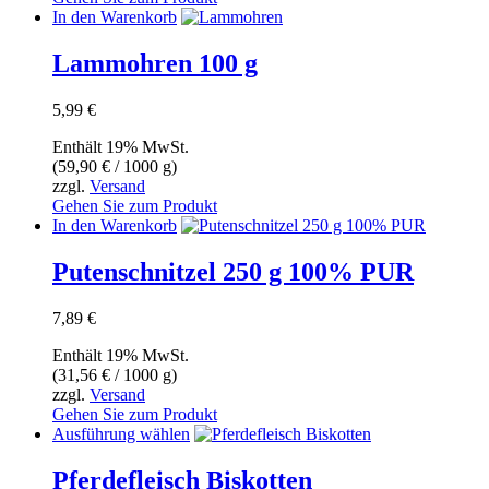
In den Warenkorb
Lammohren 100 g
5,99
€
Enthält 19% MwSt.
(
59,90
€
/ 1000 g)
zzgl.
Versand
Gehen Sie zum Produkt
In den Warenkorb
Putenschnitzel 250 g 100% PUR
7,89
€
Enthält 19% MwSt.
(
31,56
€
/ 1000 g)
zzgl.
Versand
Gehen Sie zum Produkt
Dieses
Ausführung wählen
Produkt
weist
Pferdefleisch Biskotten