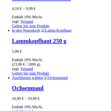
mehrere
Varianten
Preisspanne:
4,10
€
–
9,99
€
auf.
4,10 €
Die
Enthält 19% MwSt.
bis
Optionen
zzgl.
Versand
9,99 €
können
Gehen Sie zum Produkt
auf
In den Warenkorb
der
Produktseite
Lammkopfhaut 250 g
gewählt
werden
5,99
€
Enthält 19% MwSt.
(
23,96
€
/ 1000 g)
zzgl.
Versand
Gehen Sie zum Produkt
Dieses
Ausführung wählen
Produkt
weist
Ochsenmaul
mehrere
Varianten
Preisspanne:
10,90
€
–
19,90
€
auf.
10,90 €
Die
Enthält 19% MwSt.
bis
Optionen