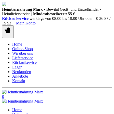
Springen
Heimtiernahrung Marx
• Bewital Groß- und Einzelhandel •
Sie
Heimlieferservice |
Mindestbestellwert: 55 €
zum
Rückrufservice
werktags von 08:00 bis 18:00 Uhr oder
0 26 87 /
Inhalt
15 53
Mein Konto
Home
Online-Shop
Wir über uns
Lieferservice
Rückrufservice
Lager
Neukunden
Angebote
Kontakt
0
Home