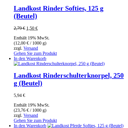
Landkost Rinder Softies, 125 g
(Beutel)
Ursprünglicher
Aktueller
2,79
€
1,50
€
Preis
Preis
Enthält 19% MwSt.
war:
ist:
(
12,00
€
/ 1000 g)
2,79 €
1,50 €.
zzgl.
Versand
Gehen Sie zum Produkt
In den Warenkorb
Landkost Rinderschulterknorpel, 250
g (Beutel)
5,94
€
Enthält 19% MwSt.
(
23,76
€
/ 1000 g)
zzgl.
Versand
Gehen Sie zum Produkt
In den Warenkorb