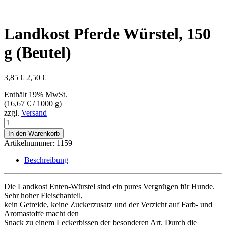
Landkost Pferde Würstel, 150
g (Beutel)
Ursprünglicher
Aktueller
3,85
€
2,50
€
Preis
Preis
Enthält 19% MwSt.
war:
ist:
(
16,67
€
/ 1000 g)
3,85 €
2,50 €.
zzgl.
Versand
Landkost
Pferde
In den Warenkorb
Würstel,
Artikelnummer:
1159
150
g
Beschreibung
(Beutel)
Menge
Die Landkost Enten-Würstel sind ein pures Vergnügen für Hunde.
Sehr hoher Fleischanteil,
kein Getreide, keine Zuckerzusatz und der Verzicht auf Farb- und
Aromastoffe macht den
Snack zu einem Leckerbissen der besonderen Art. Durch die