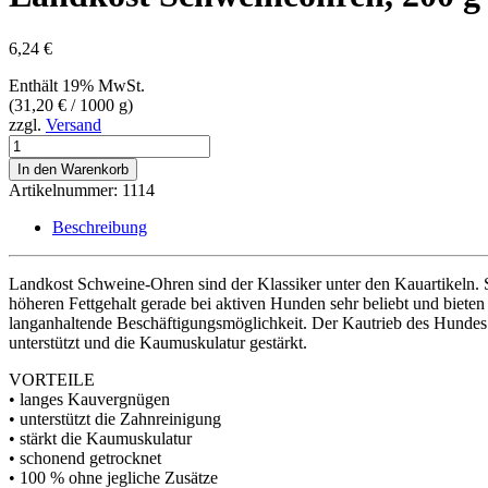
6,24
€
Enthält 19% MwSt.
(
31,20
€
/ 1000 g)
zzgl.
Versand
Landkost
Schweineohren,
In den Warenkorb
200
Artikelnummer:
1114
g
(Beutel)
Beschreibung
Menge
Landkost Schweine-Ohren sind der Klassiker unter den Kauartikeln. 
höheren Fettgehalt gerade bei aktiven Hunden sehr beliebt und bieten 
langanhaltende Beschäftigungsmöglichkeit. Der Kautrieb des Hundes w
unterstützt und die Kaumuskulatur gestärkt.
VORTEILE
• langes Kauvergnügen
• unterstützt die Zahnreinigung
• stärkt die Kaumuskulatur
• schonend getrocknet
• 100 % ohne jegliche Zusätze