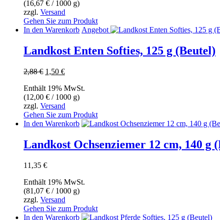
(
16,67
€
/ 1000 g)
3,85 €
2,50 €.
zzgl.
Versand
Gehen Sie zum Produkt
In den Warenkorb
Angebot
Landkost Enten Softies, 125 g (Beutel)
Ursprünglicher
Aktueller
2,88
€
1,50
€
Preis
Preis
Enthält 19% MwSt.
war:
ist:
(
12,00
€
/ 1000 g)
2,88 €
1,50 €.
zzgl.
Versand
Gehen Sie zum Produkt
In den Warenkorb
Landkost Ochsenziemer 12 cm, 140 g (
11,35
€
Enthält 19% MwSt.
(
81,07
€
/ 1000 g)
zzgl.
Versand
Gehen Sie zum Produkt
In den Warenkorb