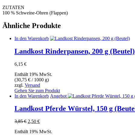
ZUTATEN
100 % Schweine-Ohren (Flappen)
Ähnliche Produkte
In den Warenkorb
Landkost Rinderpansen, 200 g (Beutel)
6,15
€
Enthält 19% MwSt.
(
30,75
€
/ 1000 g)
zzgl.
Versand
Gehen Sie zum Produkt
In den Warenkorb
Angebot
Landkost Pferde Würstel, 150 g (Beute
Ursprünglicher
Aktueller
3,85
€
2,50
€
Preis
Preis
Enthält 19% MwSt.
war:
ist: