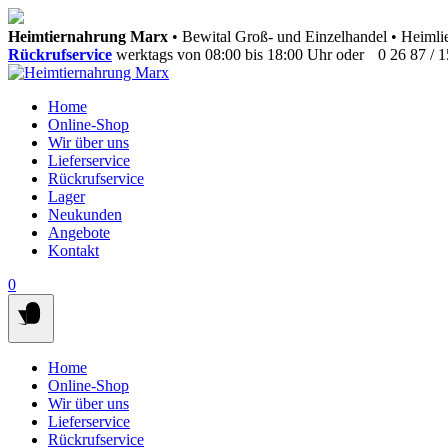
Springen
Heimtiernahrung Marx
• Bewital Groß- und Einzelhandel • Heimlie
Sie
Rückrufservice
werktags von 08:00 bis 18:00 Uhr oder
0 26 87 / 
zum
Inhalt
Home
Online-Shop
Wir über uns
Lieferservice
Rückrufservice
Lager
Neukunden
Angebote
Kontakt
0
Home
Online-Shop
Wir über uns
Lieferservice
Rückrufservice