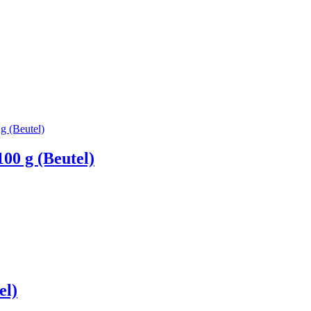
00 g (Beutel)
el)