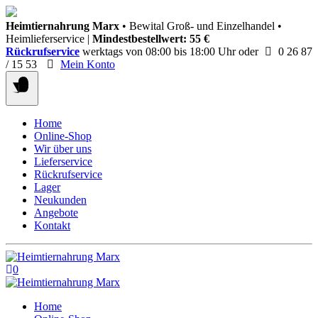
Springen
Heimtiernahrung Marx
• Bewital Groß- und Einzelhandel •
Sie
Heimlieferservice |
Mindestbestellwert: 55 €
zum
Rückrufservice
werktags von 08:00 bis 18:00 Uhr oder
0 26 87
Inhalt
/ 15 53
Mein Konto
Home
Online-Shop
Wir über uns
Lieferservice
Rückrufservice
Lager
Neukunden
Angebote
Kontakt
0
Home