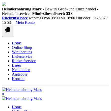
Springen
Heimtiernahrung Marx
• Bewital Groß- und Einzelhandel •
Sie
Heimlieferservice |
Mindestbestellwert: 55 €
zum
Rückrufservice
werktags von 08:00 bis 18:00 Uhr oder
0 26 87 /
Inhalt
15 53
Mein Konto
Home
Online-Shop
Wir über uns
Lieferservice
Rückrufservice
Lager
Neukunden
Angebote
Kontakt
0
Home