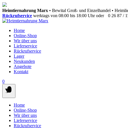
Springen
Heimtiernahrung Marx
• Bewital Groß- und Einzelhandel • Heimlie
Sie
Rückrufservice
werktags von 08:00 bis 18:00 Uhr oder
0 26 87 / 
zum
Inhalt
Home
Online-Shop
Wir über uns
Lieferservice
Rückrufservice
Lager
Neukunden
Angebote
Kontakt
0
Home
Online-Shop
Wir über uns
Lieferservice
Rückrufservice