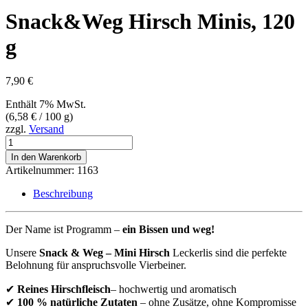
Snack&Weg Hirsch Minis, 120
g
7,90
€
Enthält 7% MwSt.
(
6,58
€
/ 100 g)
zzgl.
Versand
Snack&Weg
Hirsch
In den Warenkorb
Minis,
Artikelnummer:
1163
120
g
Beschreibung
Menge
Der Name ist Programm –
ein Bissen und weg!
Unsere
Snack & Weg – Mini Hirsch
Leckerlis sind die perfekte
Belohnung für anspruchsvolle Vierbeiner.
✔
Reines Hirschfleisch
– hochwertig und aromatisch
✔
100 % natürliche Zutaten
– ohne Zusätze, ohne Kompromisse