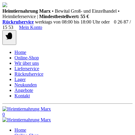
Springen
Heimtiernahrung Marx
• Bewital Groß- und Einzelhandel •
Sie
Heimlieferservice |
Mindestbestellwert: 55 €
zum
Rückrufservice
werktags von 08:00 bis 18:00 Uhr oder
0 26 87 /
Inhalt
15 53
Mein Konto
Home
Online-Shop
Wir über uns
Lieferservice
Rückrufservice
Lager
Neukunden
Angebote
Kontakt
0
Home