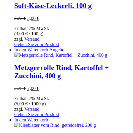
Soft-Käse-Leckerli, 100 g
Ursprünglicher
Aktueller
3,73
€
3,00
€
Preis
Preis
Enthält 7% MwSt.
war:
ist:
(
3,00
€
/ 100 g)
3,73 €
3,00 €.
zzgl.
Versand
Gehen Sie zum Produkt
In den Warenkorb
Angebot
Metzgerrolle Rind, Kartoffel +
Zucchini, 400 g
Ursprünglicher
Aktueller
2,75
€
2,00
€
Preis
Preis
Enthält 7% MwSt.
war:
ist:
(
5,00
€
/ 1000 g)
2,75 €
2,00 €.
zzgl.
Versand
Gehen Sie zum Produkt
In den Warenkorb