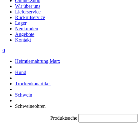
Online-Shop
Wir über uns
Lieferservice
Rückrufservice
Lager
Neukunden
Angebote
Kontakt
0
Heimtiernahrung Marx
Hund
Trockenkauartikel
Schwein
Schweineohren
Produktsuche