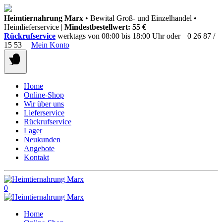
Springen
Heimtiernahrung Marx
• Bewital Groß- und Einzelhandel •
Sie
Heimlieferservice |
Mindestbestellwert: 55 €
zum
Rückrufservice
werktags von 08:00 bis 18:00 Uhr oder
0 26 87 /
Inhalt
15 53
Mein Konto
Home
Online-Shop
Wir über uns
Lieferservice
Rückrufservice
Lager
Neukunden
Angebote
Kontakt
0
Home