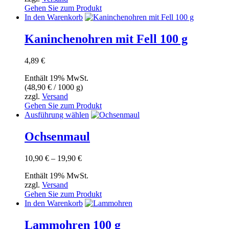
können
Gehen Sie zum Produkt
auf
In den Warenkorb
der
Produktseite
Kaninchenohren mit Fell 100 g
gewählt
werden
4,89
€
Enthält 19% MwSt.
(
48,90
€
/ 1000 g)
zzgl.
Versand
Gehen Sie zum Produkt
Dieses
Ausführung wählen
Produkt
weist
Ochsenmaul
mehrere
Varianten
Preisspanne:
10,90
€
–
19,90
€
auf.
10,90 €
Die
Enthält 19% MwSt.
bis
Optionen
zzgl.
Versand
19,90 €
können
Gehen Sie zum Produkt
auf
In den Warenkorb
der
Produktseite
Lammohren 100 g
gewählt