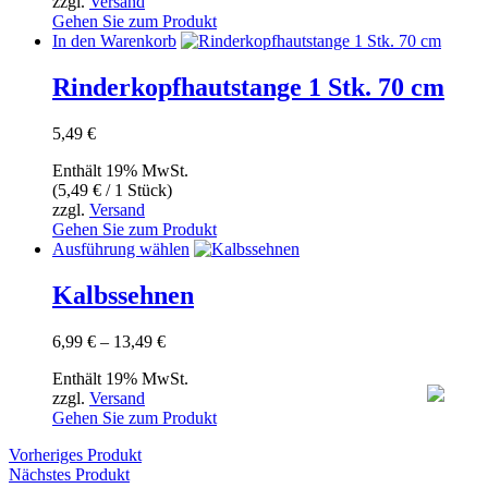
zzgl.
Versand
29,99 €
können
Gehen Sie zum Produkt
auf
In den Warenkorb
der
Produktseite
Rinderkopfhautstange 1 Stk. 70 cm
gewählt
werden
5,49
€
Enthält 19% MwSt.
(
5,49
€
/ 1 Stück)
zzgl.
Versand
Gehen Sie zum Produkt
Dieses
Ausführung wählen
Produkt
weist
Kalbssehnen
mehrere
Varianten
Preisspanne:
6,99
€
–
13,49
€
auf.
6,99 €
Die
Enthält 19% MwSt.
bis
Optionen
zzgl.
Versand
13,49 €
können
Gehen Sie zum Produkt
auf
der
Vorheriges Produkt
Produktseite
Nächstes Produkt
gewählt