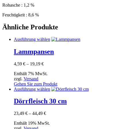
Rohasche : 1,2 %
Feuchtigkeit : 8,6 %
Ähnliche Produkte
Dieses
Ausführung wählen
Produkt
weist
Lammpansen
mehrere
Varianten
Preisspanne:
4,59
€
–
19,19
€
auf.
4,59 €
Die
Enthält 7% MwSt.
bis
Optionen
zzgl.
Versand
19,19 €
können
Gehen Sie zum Produkt
auf
Dieses
Ausführung wählen
der
Produkt
Produktseite
weist
Dörrfleisch 30 cm
gewählt
mehrere
werden
Varianten
Preisspanne:
23,49
€
–
44,49
€
auf.
23,49 €
Die
Enthält 19% MwSt.
bis
Optionen
zzgl.
Versand
44,49 €