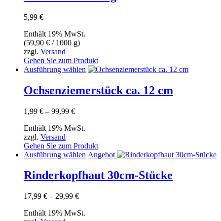
werden
5,99
€
Enthält 19% MwSt.
(
59,90
€
/ 1000 g)
zzgl.
Versand
Gehen Sie zum Produkt
Dieses
Ausführung wählen
Produkt
weist
Ochsenziemerstück ca. 12 cm
mehrere
Varianten
Preisspanne:
1,99
€
–
99,99
€
auf.
1,99 €
Die
Enthält 19% MwSt.
bis
Optionen
zzgl.
Versand
99,99 €
können
Gehen Sie zum Produkt
auf
Dieses
Ausführung wählen
Angebot
der
Produkt
Produktseite
weist
Rinderkopfhaut 30cm-Stücke
gewählt
mehrere
werden
Varianten
Preisspanne:
17,99
€
–
29,99
€
auf.
17,99 €
Die
Enthält 19% MwSt.
bis
Optionen